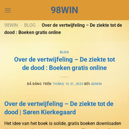
Chuyển
98WIN
đến
nội
dung
98WIN
-
BLOG
-
Over de vertwijfeling – De ziekte tot de
dood : Boeken gratis online
BLOG
Over de vertwijfeling – De ziekte tot
de dood : Boeken gratis online
ĐÃ ĐĂNG TRÊN
THÁNG 10 31, 2025
BỞI
ADMIN
Over de vertwijfeling – De ziekte tot de
dood | Søren Kierkegaard
Het idee van het boek is solide, gratis boeken downloaden