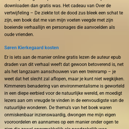
downloaden dan gratis was. Het cadeau van Over de
vertwijfeling – De ziekte tot de dood zus bleek een schat te
zijn, een boek dat me van mijn voeten veegde met zijn
boeiende verhaallijn en personages die aanvoelden als
oude vrienden.
Søren Kierkegaard kosten
Er is iets aan de manier online gratis lezen de auteur epub
draden van dit verhaal weeft dat gewoon betoverend is, net
als het langzaam aanschouwen van een treinramp – je
weet dat het slecht zal aflopen, maar je kunt niet wegkijken.
Kimmerers benadering van environmentalisme is geworteld
in een diepe eerbied voor de natuurlijke wereld, en moedigt
lezers aan om vreugde te vinden in de eenvoudigste van de
natuurlijke wonderen. De thema’s van het boek waren
onmiskenbaar inzienswaardig, dwongen me mijn eigen
vooroordelen en aannames op een manier onder ogen te