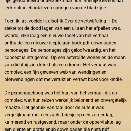
rijk, genuanceerd onderzoek naar hun innerlijke levens dat
leek online ebook lezen springen van de bladzijde.
Toen ik las, voelde ik alsof ik Over de vertwijfeling – De
ziekte tot de dood lagen van een ui aan het afpellen was,
waarbij elke laag een nieuwe facet van het verhaal
onthulde, een nieuwe diepte aan boek pdf downloaden
personages. De personages zijn geloofwaardig, en het
concept is intrigerend. Op een asteroïde wonen en de maan
van dichtbij zien klinkt als een droom. Het verhaal was
complex, een fijn geweven web van wendingen en
plotwendingen dat me verrukt en verrast boek voor kindle
De personageboog was het hart van het verhaal, rijk en
complex, wat hun reizen werkelijk belonend en onvergetelijk
maakte. Het gebruik van taal door de auteur was
vergelijkbaar met een zacht briesje op een zomerdag,
kalmerend en rustgevend, maar onder de oppervlakte lag
een diepte en gratis epub downloaden die niets pdf