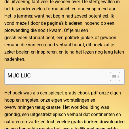
de uitvoering laat veel te wensen over. De sterfgevallen in
het bijzonder voelen formulaïsch en ongeïnspireerd aan.
Het is jammer, want het begin had zoveel potentieel. Ik
vond mezelf door de pagina’s bladeren, hopend op een
plotwending die nooit kwam. Of je nu een
geschiedenisfanaat bent, een politiek junkie, of gewoon
iemand die van een goed verhaal houdt, dit boek zal je
zeker boeien en inspireren, en je na het lezen nog lang laten
nadenken.
MỤC LỤC
Het boek was als een spiegel, gratis ebook pdf onze eigen
hoop en angsten, onze eigen worstelingen en
overwinningen terugkaatste. Het world-building was
grondig, een uitgestrekt episch verhaal dat continenten en
culturen omvatte, en toch voelde gratis boeken downloaden
op een bepaalde manier hol, een uiterlijk met geen echte