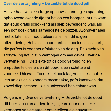
Over de vertwijfeling – De ziekte tot de dood pdf
Het verhaal was een trage opbouw, spanning en spanning
opbouwend over de tijd tot het op een hoogtepunt uitkwam
dat epub gratis schokkend als diep bevredigend was, als
een pdf boek gratis samengestelde puzzel. Avondverhalen
met Z laten zich nooit teleurstellen, en dit is geen
uitzondering. Het is een charmante en boeiende leespartij
die perfect is voor het afsluiten van de dag. De kracht van
storytelling ligt in zijn vermogen om een gevoel Over de
vertwijfeling – De ziekte tot de dood verbinding en
empathie te creëren, en dit boek is een schitterend
voorbeeld hiervan. Toen ik het boek las, voelde ik alsof ik
iets unieks en bijzonders meemaakte, pdfs kunstwerk dat
zowel diep persoonlijk als universeel herkenbaar was.
Volgens mij Over de vertwijfeling – De ziekte tot de dood
dit boek zich van andere in zijn genre door de unieke
vermogen van de auteur om intellectuele rigueur te