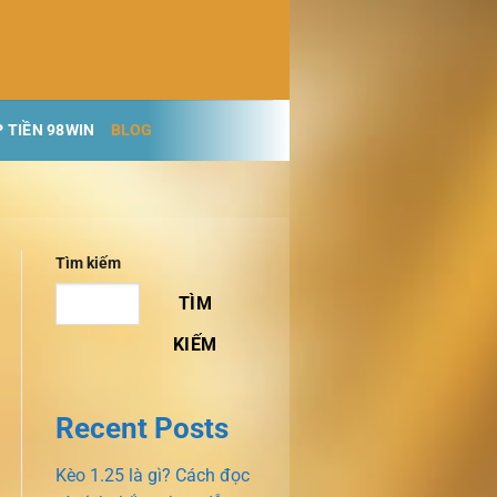
 TIỀN 98WIN
BLOG
Tìm kiếm
TÌM
KIẾM
Recent Posts
Kèo 1.25 là gì? Cách đọc