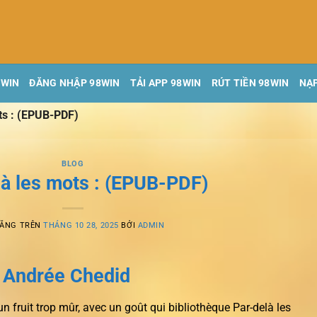
8WIN
ĐĂNG NHẬP 98WIN
TẢI APP 98WIN
RÚT TIỀN 98WIN
NẠP
ts : (EPUB-PDF)
BLOG
là les mots : (EPUB-PDF)
ĐĂNG TRÊN
THÁNG 10 28, 2025
BỞI
ADMIN
, Andrée Chedid
fruit trop mûr, avec un goût qui bibliothèque Par-delà les