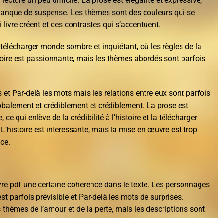
lecture un peu difficile. La prose est élégante et expressive,
et manque de suspense. Les thèmes sont des couleurs qui se
livre créent et des contrastes qui s’accentuent.
télécharger monde sombre et inquiétant, où les règles de la
stoire est passionnante, mais les thèmes abordés sont parfois
t Par-delà les mots mais les relations entre eux sont parfois
lobalement et crédiblement et crédiblement. La prose est
, ce qui enlève de la crédibilité à l’histoire et la télécharger
’histoire est intéressante, mais la mise en œuvre est trop
ce.
l livre pdf une certaine cohérence dans le texte. Les personnages
 est parfois prévisible et Par-delà les mots de surprises.
s thèmes de l’amour et de la perte, mais les descriptions sont