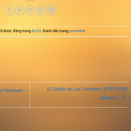
ã được đăng trong
BLOG
. Đánh dấu trang
permalink
.
El Dueño de Las Sombras | (PDF, EPUB,
 of Nowhere –
eBooks)