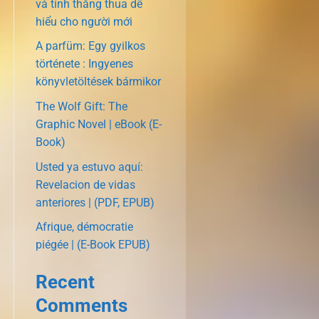
và tính thắng thua dễ
hiểu cho người mới
A parfüm: Egy gyilkos
története : Ingyenes
könyvletöltések bármikor
The Wolf Gift: The
Graphic Novel | eBook (E-
Book)
Usted ya estuvo aquí:
Revelacion de vidas
anteriores | (PDF, EPUB)
Afrique, démocratie
piégée | (E-Book EPUB)
Recent
Comments