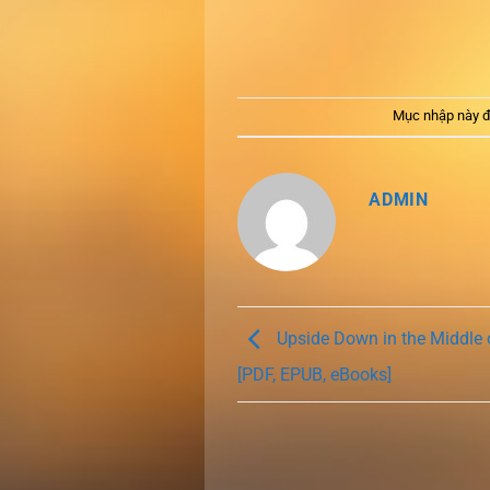
Mục nhập này đ
ADMIN
Upside Down in the Middle
[PDF, EPUB, eBooks]