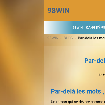
Chuyển
98WIN
đến
nội
dung
98WIN
ĐĂNG KÝ 9
98WIN
-
BLOG
-
Par-delà les mo
Par-de
ĐÃ 
Par-delà les mots 
Un roman qui se dévore comme un 