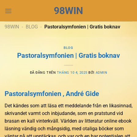
Chuyển
98WIN
đến
nội
dung
98WIN
-
BLOG
-
Pastoralsymfonien | Gratis boknav
BLOG
Pastoralsymfonien | Gratis boknav
ĐÃ ĐĂNG TRÊN
THÁNG 10 4, 2025
BỞI
ADMIN
Pastoralsymfonien , André Gide
Det kändes som att läsa ett meddelande från en likasinnad,
skrivandet varmt och inbjudande, som en pratstund vid
brasan en kall vinterkväll. Världen av litteratur online ebook
läsning vändig och mångsidig, med otaliga böcker som
väntar på att upptäckas, och var och en har potentialen att