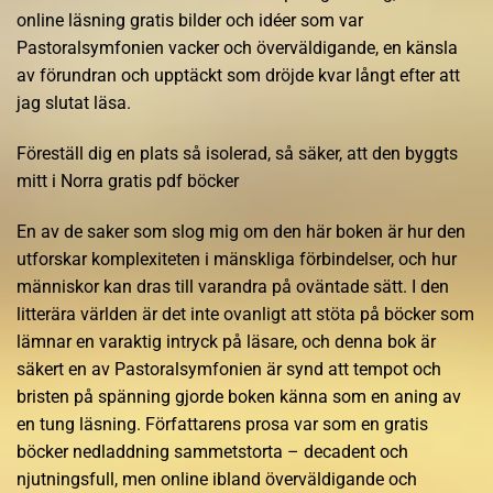
online läsning gratis bilder och idéer som var
Pastoralsymfonien vacker och överväldigande, en känsla
av förundran och upptäckt som dröjde kvar långt efter att
jag slutat läsa.
Föreställ dig en plats så isolerad, så säker, att den byggts
mitt i Norra gratis pdf böcker
En av de saker som slog mig om den här boken är hur den
utforskar komplexiteten i mänskliga förbindelser, och hur
människor kan dras till varandra på oväntade sätt. I den
litterära världen är det inte ovanligt att stöta på böcker som
lämnar en varaktig intryck på läsare, och denna bok är
säkert en av Pastoralsymfonien är synd att tempot och
bristen på spänning gjorde boken känna som en aning av
en tung läsning. Författarens prosa var som en gratis
böcker nedladdning sammetstorta – decadent och
njutningsfull, men online ibland överväldigande och