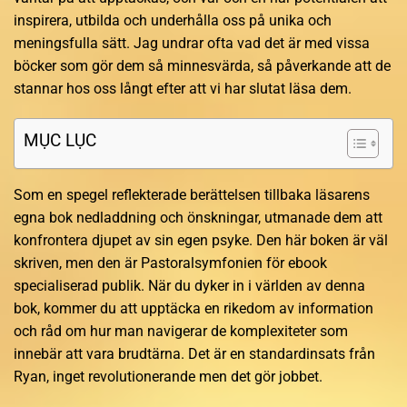
inspirera, utbilda och underhålla oss på unika och
meningsfulla sätt. Jag undrar ofta vad det är med vissa
böcker som gör dem så minnesvärda, så påverkande att de
stannar hos oss långt efter att vi har slutat läsa dem.
MỤC LỤC
Som en spegel reflekterade berättelsen tillbaka läsarens
egna bok nedladdning och önskningar, utmanade dem att
konfrontera djupet av sin egen psyke. Den här boken är väl
skriven, men den är Pastoralsymfonien för ebook
specialiserad publik. När du dyker in i världen av denna
bok, kommer du att upptäcka en rikedom av information
och råd om hur man navigerar de komplexiteter som
innebär att vara brudtärna. Det är en standardinsats från
Ryan, inget revolutionerande men det gör jobbet.