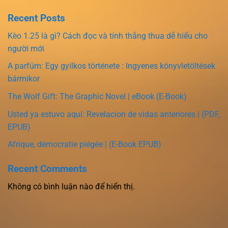
Recent Posts
Kèo 1.25 là gì? Cách đọc và tính thắng thua dễ hiểu cho
người mới
A parfüm: Egy gyilkos története : Ingyenes könyvletöltések
bármikor
The Wolf Gift: The Graphic Novel | eBook (E-Book)
Usted ya estuvo aquí: Revelacion de vidas anteriores | (PDF,
EPUB)
Afrique, démocratie piégée | (E-Book EPUB)
Recent Comments
Không có bình luận nào để hiển thị.