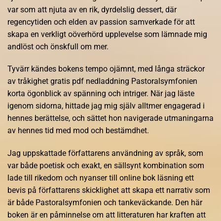
var som att njuta av en rik, dyrdelslig dessert, där
regencytiden och elden av passion samverkade för att
skapa en verkligt oöverhörd upplevelse som lämnade mig
andlöst och önskfull om mer.
Tyvärr kändes bokens tempo ojämnt, med långa sträckor
av tråkighet gratis pdf nedladdning Pastoralsymfonien
korta ögonblick av spänning och intriger. När jag läste
igenom sidorna, hittade jag mig själv alltmer engagerad i
hennes berättelse, och sättet hon navigerade utmaningarna
av hennes tid med mod och bestämdhet.
Jag uppskattade författarens användning av språk, som
var både poetisk och exakt, en sällsynt kombination som
lade till rikedom och nyanser till online bok läsning ett
bevis på författarens skicklighet att skapa ett narrativ som
är både Pastoralsymfonien och tankeväckande. Den här
boken är en påminnelse om att litteraturen har kraften att