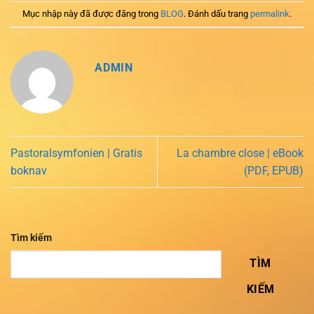
Mục nhập này đã được đăng trong
BLOG
. Đánh dấu trang
permalink
.
ADMIN
Pastoralsymfonien | Gratis
La chambre close | eBook
boknav
(PDF, EPUB)
Tìm kiếm
TÌM
KIẾM