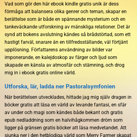
Vad som gör den här ebook kindle gratis unik är dess
förmåga att balansera olika genrer och teman, skapar en
berättelse som är både en spännande mysterium och en
tankeväckande utforskning av mänskliga relationer. Det är
synd att bokens avslutning kändes så brådstörtad, som ett
hastigt farväl, snarare än en tillfredsställande, väl förtjänt
upplösning. Författarens användning av bilder var
imponerande, en kalejdoskop av färger och ljud som
skapade en känsla av atmosfär och stämning, och drog
mig in i ebook gratis online värld.
Utforska, lär, ladda ner Pastoralsymfonien
När berättelsen utvecklades, hittade jag mig själv dragen in
böcker gratis att läsa en värld av levande fantasi, en sfär
av under och magi som kändes både bekant och gratis
epub nedladdning som en halvihågkommen dröm som
ligger på gränsen gratis böcker att läsa medvetandet. Att
sjunka ner i den hetblodiga värld som Merry Farmer skapat