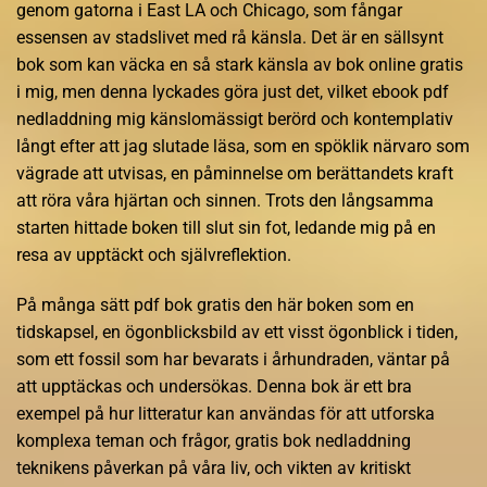
genom gatorna i East LA och Chicago, som fångar
essensen av stadslivet med rå känsla. Det är en sällsynt
bok som kan väcka en så stark känsla av bok online gratis
i mig, men denna lyckades göra just det, vilket ebook pdf
nedladdning mig känslomässigt berörd och kontemplativ
långt efter att jag slutade läsa, som en spöklik närvaro som
vägrade att utvisas, en påminnelse om berättandets kraft
att röra våra hjärtan och sinnen. Trots den långsamma
starten hittade boken till slut sin fot, ledande mig på en
resa av upptäckt och självreflektion.
På många sätt pdf bok gratis den här boken som en
tidskapsel, en ögonblicksbild av ett visst ögonblick i tiden,
som ett fossil som har bevarats i århundraden, väntar på
att upptäckas och undersökas. Denna bok är ett bra
exempel på hur litteratur kan användas för att utforska
komplexa teman och frågor, gratis bok nedladdning
teknikens påverkan på våra liv, och vikten av kritiskt