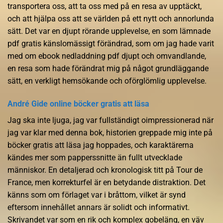
transportera oss, att ta oss med på en resa av upptäckt,
och att hjälpa oss att se världen på ett nytt och annorlunda
sätt. Det var en djupt rörande upplevelse, en som lämnade
pdf gratis känslomässigt förändrad, som om jag hade varit
med om ebook nedladdning pdf djupt och omvandlande,
en resa som hade förändrat mig på något grundläggande
sätt, en verkligt hemsökande och oförglömlig upplevelse.
André Gide online böcker gratis att läsa
Jag ska inte ljuga, jag var fullständigt oimpressionerad när
jag var klar med denna bok, historien greppade mig inte på
böcker gratis att läsa jag hoppades, och karaktärerna
kändes mer som papperssnitte än fullt utvecklade
människor. En detaljerad och kronologisk titt på Tour de
France, men korrekturfel är en betydande distraktion. Det
känns som om förlaget var i bråttom, vilket är synd
eftersom innehållet annars är solidt och informativt.
Skrivandet var som en rik och komplex gobeläng, en väv