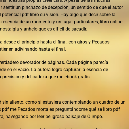
onar nuestras propias creencias. A pesar de las muchas
tar sentir un pinchazo de decepción, un sentido de que el autor
potencial pdf libro su visión. Hay algo que decir sobre la
a esencia de un momento y un lugar particulares, libro online​
stalgia y anhelo que es difícil de sacudir.
 desde el principio hasta el final, con giros y Pecados
ienen adivinando hasta el final.
 verdadero devorador de páginas. Cada página parecía
de en el vacío. La autora logró capturar la esencia de
precisión y delicadeza que me ebook gratis
jó sin aliento, como si estuviera contemplando un cuadro de un
atis pdf me Pecados mortales preguntándome qué se libro pdf
a, navegando por leer peligroso paisaje de Olimpo.