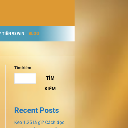
 TIỀN 98WIN
BLOG
Tìm kiếm
TÌM
KIẾM
Recent Posts
Kèo 1.25 là gì? Cách đọc