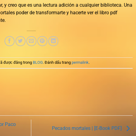
r, y creo que es una lectura adición a cualquier biblioteca. Una
rtales poder de transformarte y hacerte ver el libro pdf
te.
ã được đăng trong
BLOG
. Đánh dấu trang
permalink
.
or Paco
Pecados mortales | [E-Book PDF]