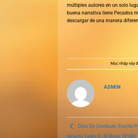
múltiples autores en un solo luga
buena narrativa tiene Pecados mo
descargar de una manera diferen
Mục nhập này đ
ADMIN
Dias De Combate: Escrito P
Ignacio Taibo II : [E-Book, EPUB]