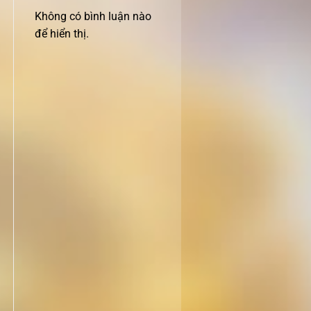
Không có bình luận nào
để hiển thị.