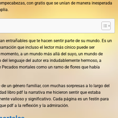
rompecabezas, con gratis que se unían de manera inesperada
plia.
an entrañables que te hacen sentir parte de su mundo. Es un
 narración que incluso el lector más cínico puede ser
n momento, a un mundo más allá del suyo, un mundo de
o del lenguaje del autor era indudablemente hermoso, a
 Pecados mortales como un ramo de flores que había
e de un género familiar, con muchas sorpresas a lo largo del
ad libro pdf la narrativa me hicieron sentir que estaba
nte valioso y significativo. Cada página es un festín para
que pdf a la reflexión y la admiración.