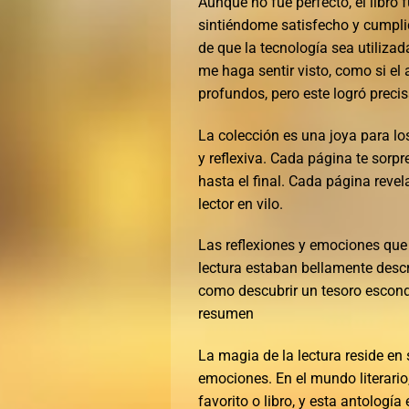
Aunque no fue perfecto, el libro
sintiéndome satisfecho y cumpli
de que la tecnología sea utilizad
me haga sentir visto, como si el 
profundos, pero este logró preci
La colección es una joya para lo
y reflexiva. Cada página te so
hasta el final. Cada página reve
lector en vilo.
Las reflexiones y emociones que
lectura estaban bellamente descri
como descubrir un tesoro escond
resumen
La magia de la lectura reside en
emociones. En el mundo literari
favorito o libro, y esta antologí