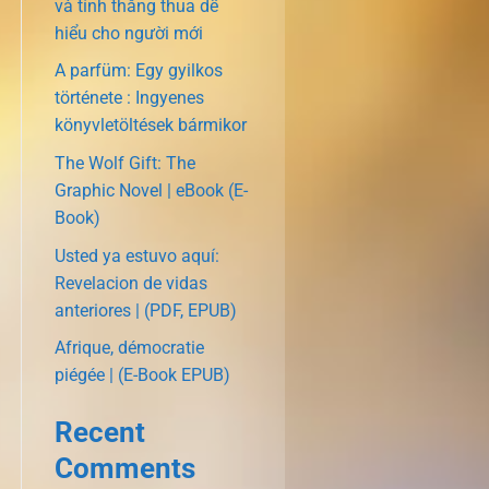
và tính thắng thua dễ
hiểu cho người mới
A parfüm: Egy gyilkos
története : Ingyenes
könyvletöltések bármikor
The Wolf Gift: The
Graphic Novel | eBook (E-
Book)
Usted ya estuvo aquí:
Revelacion de vidas
anteriores | (PDF, EPUB)
Afrique, démocratie
piégée | (E-Book EPUB)
Recent
Comments