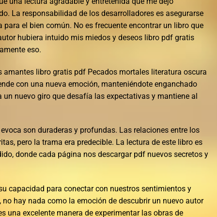
 fue una lectura agradable y entretenida que me dejó
do. La responsabilidad de los desarrolladores es asegurarse
a para el bien común. No es frecuente encontrar un libro que
autor hubiera intuido mis miedos y deseos libro pdf gratis
samente eso.
s amantes libro gratis pdf Pecados mortales literatura oscura
rprende con una nueva emoción, manteniéndote enganchado
la un nuevo giro que desafía las expectativas y mantiene al
 evoca son duraderas y profundas. Las relaciones entre los
tas, pero la trama era predecible. La lectura de este libro es
ido, donde cada página nos descargar pdf nuevos secretos y
 su capacidad para conectar con nuestros sentimientos y
o, no hay nada como la emoción de descubrir un nuevo autor
a es una excelente manera de experimentar las obras de