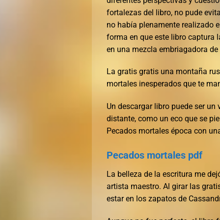
diferentes perspectivas y cuesti
fortalezas del libro, no pude evi
no había plenamente realizado el 
forma en que este libro captura l
en una mezcla embriagadora de no
La gratis gratis una montaña rusa
mortales inesperados que te mant
Un descargar libro puede ser un
distante, como un eco que se pier
Pecados mortales época con una 
Pecados mortales pdf
La belleza de la escritura me de
artista maestro. Al girar las gr
estar en los zapatos de Cassandr