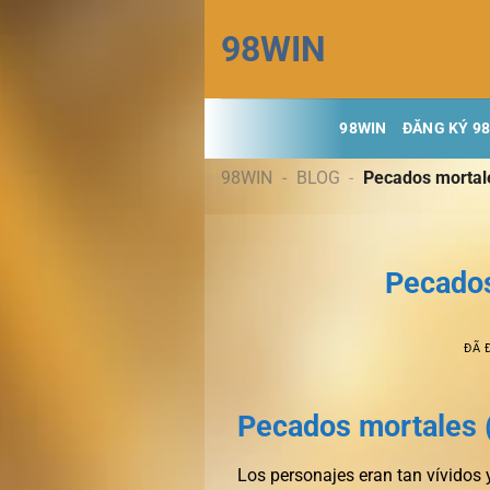
Chuyển
98WIN
đến
nội
dung
98WIN
ĐĂNG KÝ 9
98WIN
-
BLOG
-
Pecados mortale
Pecados
ĐÃ 
Pecados mortales 
Los personajes eran tan vívidos 