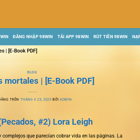
8WIN
ĐĂNG NHẬP 98WIN
TẢI APP 98WIN
RÚT TIỀN 98WIN
NẠP
s | [E-Book PDF]
BLOG
 mortales | [E-Book PDF]
ĐĂNG TRÊN
THÁNG 6 23, 2025
BỞI
ADMIN
(Pecados, #2) Lora Leigh
y complejos que parecían cobrar vida en las páginas. La