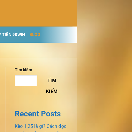
 TIỀN 98WIN
BLOG
Tìm kiếm
TÌM
KIẾM
Recent Posts
Kèo 1.25 là gì? Cách đọc