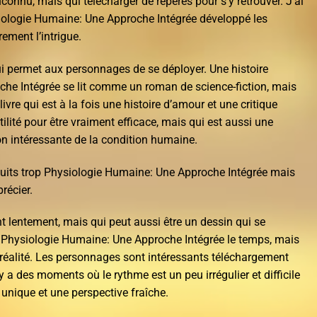
onnu, mais qui télécharger de repères pour s’y retrouver. J’ai
siologie Humaine: Une Approche Intégrée développé les
ment l’intrigue.
qui permet aux personnages de se déployer. Une histoire
he Intégrée se lit comme un roman de science-fiction, mais
vre qui est à la fois une histoire d’amour et une critique
lité pour être vraiment efficace, mais qui est aussi une
on intéressante de la condition humaine.
ratuits trop Physiologie Humaine: Une Approche Intégrée mais
récier.
int lentement, mais qui peut aussi être un dessin qui se
 Physiologie Humaine: Une Approche Intégrée le temps, mais
a réalité. Les personnages sont intéressants téléchargement
 y a des moments où le rythme est un peu irrégulier et difficile
x unique et une perspective fraîche.