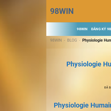
Chuyển
98WIN
đến
nội
dung
98WIN
ĐĂNG KÝ 9
98WIN
-
BLOG
-
Physiologie Hum
Physiologie Hu
ĐÃ 
Physiologie Humai