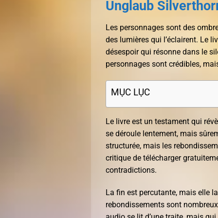
Unglaub Silverthor
Les personnages sont des ombres q
des lumières qui l’éclairent. Le 
désespoir qui résonne dans le sil
personnages sont crédibles, mais 
MỤC LỤC
Le livre est un testament qui révè
se déroule lentement, mais sûreme
structurée, mais les rebondisseme
critique de télécharger gratuitem
contradictions.
La fin est percutante, mais elle 
rebondissements sont nombreux, c
audio se lit d’une traite, mais q