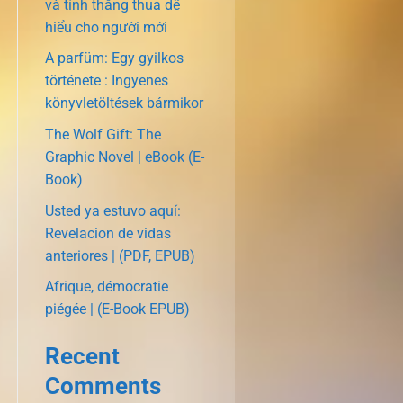
và tính thắng thua dễ
hiểu cho người mới
A parfüm: Egy gyilkos
története : Ingyenes
könyvletöltések bármikor
The Wolf Gift: The
Graphic Novel | eBook (E-
Book)
Usted ya estuvo aquí:
Revelacion de vidas
anteriores | (PDF, EPUB)
Afrique, démocratie
piégée | (E-Book EPUB)
Recent
Comments