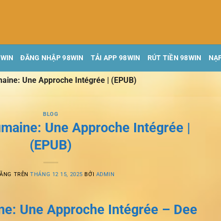
8WIN
ĐĂNG NHẬP 98WIN
TẢI APP 98WIN
RÚT TIỀN 98WIN
NẠP
aine: Une Approche Intégrée | (EPUB)
BLOG
maine: Une Approche Intégrée |
(EPUB)
ĐĂNG TRÊN
THÁNG 12 15, 2025
BỞI
ADMIN
ne: Une Approche Intégrée – Dee