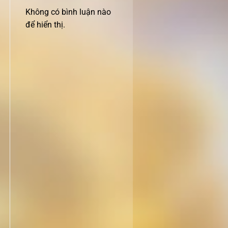
Không có bình luận nào
để hiển thị.