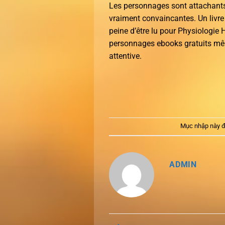
Les personnages sont attachants, 
vraiment convaincantes. Un livre 
peine d’être lu pour Physiologi
personnages ebooks gratuits même
attentive.
Mục nhập này đ
ADMIN