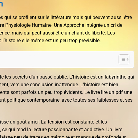
n
ui se profilent sur le littérature mais qui peuvent aussi être
livre Physiologie Humaine: Une Approche Intégrée un cri de
ence, mais qui peut aussi être un chant de liberté. Les
l’histoire elle-même est un peu trop prévisible.
le les secrets d’un passé oublié. L’histoire est un labyrinthe qui
nt, vers une conclusion inattendue. L’histoire est bien
nts sont parfois un peu trop évidents. Le livre lire un pdf une
ent politique contemporaine, avec toutes ses faiblesses et ses
laisse un goût amer. La tension est constante et les
e qui rend la lecture passionnante et addictive. Un livre
ui laisse peu de traces en mémoire et manque de profondeur.