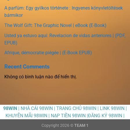
A parfüm: Egy gyilkos története : Ingyenes könyvletöltések
bármikor
The Wolf Gift: The Graphic Novel | eBook (E-Book)
Usted ya estuvo aquí: Revelacion de vidas anteriores | (PDF,
EPUB)
Afrique, démocratie piégée | (E-Book EPUB)
Recent Comments
Không có bình luận nào để hiển thị.
98WIN
| NHÀ CÁI 98WIN | TRANG CHỦ 98WIN | LINK 98WIN |
KHUYỄN MÃI 98WIN | NẠP TIỀN 98WIN |ĐĂNG KÝ 98WIN |
Copyright 2026 ©
TEAM 1