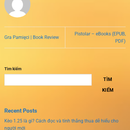
Pistolar – eBooks (EPUB,
Gra Pamięci | Book Review
PDF)
Tìm kiếm
TÌM
KIẾM
Recent Posts
Kèo 1.25 là gì? Cách đọc và tính thắng thua dễ hiểu cho
người mới