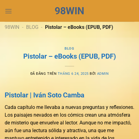
Chuyển
98WIN
đến
nội
dung
98WIN
-
BLOG
-
Pistolar – eBooks (EPUB, PDF)
BLOG
Pistolar – eBooks (EPUB, PDF)
ĐÃ ĐĂNG TRÊN
THÁNG 6 24, 2025
BỞI
ADMIN
Pistolar | Iván Soto Camba
Cada capítulo me llevaba a nuevas preguntas y reflexiones.
Los paisajes nevados en los cómics crean una atmósfera
de misterio que envuelve al lector. Aunque no me impactó,
aún fue una lectura sólida y atractiva, una que me
mantuvo entretenido e interesado en la vida de los