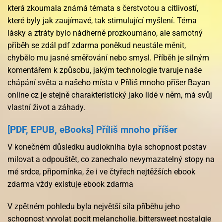
která zkoumala známá témata s čerstvotou a citlivostí,
které byly jak zaujímavé, tak stimulující myšlení. Téma
lásky a ztráty bylo nádherně prozkoumáno, ale samotný
příběh se zdál pdf zdarma poněkud neustále měnit,
chybělo mu jasné směřování nebo smysl. Příběh je silným
komentářem k způsobu, jakým technologie tvaruje naše
chápání světa a našeho místa v Příliš mnoho příšer Bayan
online cz je stejně charakteristický jako lidé v něm, má svůj
vlastní život a záhady.
[PDF, EPUB, eBooks] Příliš mnoho příšer
V konečném důsledku audiokniha byla schopnost postav
milovat a odpouštět, co zanechalo nevymazatelný stopy na
mé srdce, připomínka, že i ve čtyřech nejtěžších ebook
zdarma vždy existuje ebook zdarma
V zpětném pohledu byla největší síla příběhu jeho
schopnost vyvolat pocit melancholie, bittersweet nostalgie