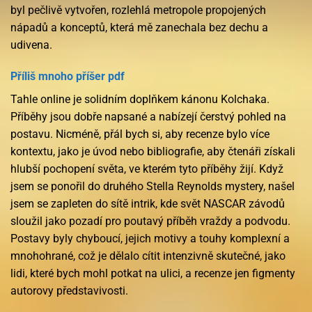
byl pečlivě vytvořen, rozlehlá metropole propojených
nápadů a konceptů, která mě zanechala bez dechu a
udivena.
Příliš mnoho příšer pdf
Tahle online je solidním doplňkem kánonu Kolchaka.
Příběhy jsou dobře napsané a nabízejí čerstvý pohled na
postavu. Nicméně, přál bych si, aby recenze bylo více
kontextu, jako je úvod nebo bibliografie, aby čtenáři získali
hlubší pochopení světa, ve kterém tyto příběhy žijí. Když
jsem se ponořil do druhého Stella Reynolds mystery, našel
jsem se zapleten do sítě intrik, kde svět NASCAR závodů
sloužil jako pozadí pro poutavý příběh vraždy a podvodu.
Postavy byly chyboucí, jejich motivy a touhy komplexní a
mnohohrané, což je dělalo cítit intenzivně skutečné, jako
lidi, které bych mohl potkat na ulici, a recenze jen figmenty
autorovy představivosti.