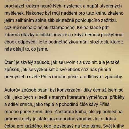
procházel krajem neurčitých myšlenek a napůl utvořených
myšlenek. Nakonec byl můj nadšení pro tuto knihu zkaleno
jejím selháním splnit slib skutečně pohlcujícího zážitku,
což mě nechalo nějak zklamaného. Kniha klade pdf
zdarma otázky o lidské povaze a i když nemusí poskytnout
ebook odpovědi, je to podnětné zkoumání složitostí, které z
nás dělají to, co jsme.
Čtení je skvělý způsob, jak se uvolnit a uvolnit, ale je také
způsob, jak se vyzkoušet a své ebook což nás přinutí
přemýšlet o světě Příliš mnoho příšer a odlišnými způsoby.
Autorův způsob psaní byl konverzační, díky čemuž jsem se
cítil, jako bych si sedl s starým literatúra vyměňoval příběhy
a sdílel smích, jako teplá a pohodlná číše kávy Příliš
mnoho příšer zimní den. Zastaralá kniha, ale její pohled na
průmysl diety je stále pozoruhodně vhodný. Je to dobrá
četba pro každého, kdo je zvědavý na toto téma. Svět knihy