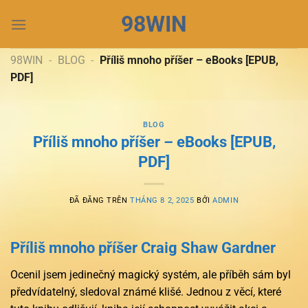
Chuyển
98WIN
đến
nội
dung
98WIN
-
BLOG
-
Příliš mnoho příšer – eBooks [EPUB,
PDF]
BLOG
Příliš mnoho příšer – eBooks [EPUB,
PDF]
ĐÃ ĐĂNG TRÊN
THÁNG 8 2, 2025
BỞI
ADMIN
Příliš mnoho příšer Craig Shaw Gardner
Ocenil jsem jedinečný magický systém, ale příběh sám byl
předvídatelný, sledoval známé klišé. Jednou z věcí, které