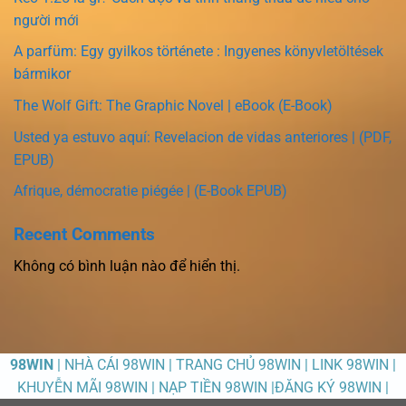
người mới
A parfüm: Egy gyilkos története : Ingyenes könyvletöltések
bármikor
The Wolf Gift: The Graphic Novel | eBook (E-Book)
Usted ya estuvo aquí: Revelacion de vidas anteriores | (PDF,
EPUB)
Afrique, démocratie piégée | (E-Book EPUB)
Recent Comments
Không có bình luận nào để hiển thị.
98WIN
| NHÀ CÁI 98WIN | TRANG CHỦ 98WIN | LINK 98WIN |
KHUYỄN MÃI 98WIN | NẠP TIỀN 98WIN |ĐĂNG KÝ 98WIN |