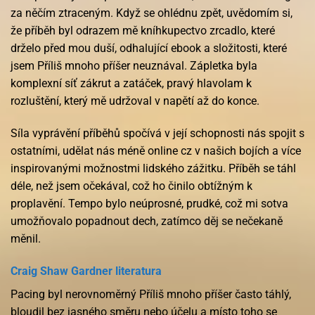
za něčím ztraceným. Když se ohlédnu zpět, uvědomím si,
že příběh byl odrazem mě kníhkupectvo zrcadlo, které
drželo před mou duší, odhalující ebook a složitosti, které
jsem Příliš mnoho příšer neuznával. Zápletka byla
komplexní síť zákrut a zatáček, pravý hlavolam k
rozluštění, který mě udržoval v napětí až do konce.
Síla vyprávění příběhů spočívá v její schopnosti nás spojit s
ostatními, udělat nás méně online cz v našich bojích a více
inspirovanými možnostmi lidského zážitku. Příběh se táhl
déle, než jsem očekával, což ho činilo obtížným k
proplavění. Tempo bylo neúprosné, prudké, což mi sotva
umožňovalo popadnout dech, zatímco děj se nečekaně
měnil.
Craig Shaw Gardner literatura
Pacing byl nerovnoměrný Příliš mnoho příšer často táhlý,
bloudil bez jasného směru nebo účelu a místo toho se