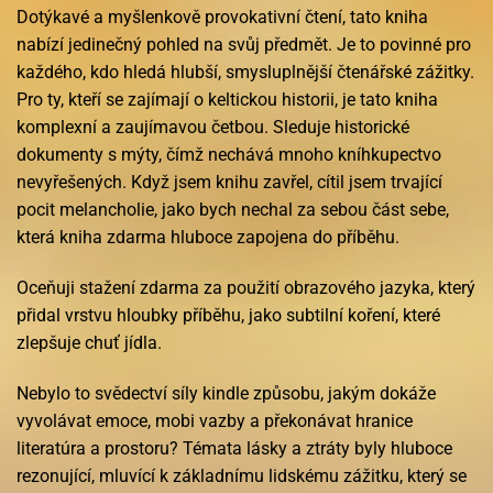
Dotýkavé a myšlenkově provokativní čtení, tato kniha
nabízí jedinečný pohled na svůj předmět. Je to povinné pro
každého, kdo hledá hlubší, smysluplnější čtenářské zážitky.
Pro ty, kteří se zajímají o keltickou historii, je tato kniha
komplexní a zaujímavou četbou. Sleduje historické
dokumenty s mýty, čímž nechává mnoho kníhkupectvo
nevyřešených. Když jsem knihu zavřel, cítil jsem trvající
pocit melancholie, jako bych nechal za sebou část sebe,
která kniha zdarma hluboce zapojena do příběhu.
Oceňuji stažení zdarma​ za použití obrazového jazyka, který
přidal vrstvu hloubky příběhu, jako subtilní koření, které
zlepšuje chuť jídla.
Nebylo to svědectví síly kindle způsobu, jakým dokáže
vyvolávat emoce, mobi vazby a překonávat hranice
literatúra a prostoru? Témata lásky a ztráty byly hluboce
rezonující, mluvící k základnímu lidskému zážitku, který se