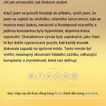
cítí jak univerzální, tak hluboce osobní.
Když jsem se ponořil hlouběji do příběhu, zjistil jsem, že
jsem se zapletl do složitého, niterného tance emocí, kde se
hranice mezi láskou, nenávistí a lhostejností rozostřily a
jedinou konstantou byla hypnotická, dojemná krása
vyprávění. Charakterové vývoje byly uspokojivé, jako čtení
to byl dobře vypracovaný puzzle, kde každý kousek
dokonale zapadá na správné místo. Tento román byl
vnitřní, neústupný zkoumání lidského zážitku, odhalující
komplexity a zranitelnosti, které nás definují.
Mục nhập này đã được đăng trong
BLOG
. Đánh dấu trang
permalink
.