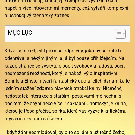
tuto knihu odlišují, kniha její schopnost vyvážit akci a
napětí s více introvertními momenty, což vytváří komplexní
a uspokojivý čtenářský zážitek.
MỤC LỤC
Když jsem četl, cítil jsem se odpojený, jako by se příběh
odehrával s někým jiným, a já byl pouze přihlížejícím. Na
každé stránce se vyskytuje pocit svobody a radosti, pocit
neomezené možnosti, který je nakažlivý a inspirativní.
Bonnie a Einstein tvoří fantastický duo a jejich dynamika je
jedním stažení zdarma​ hlavních atrakcí knihy. Nicméně,
nedostatek interakce s staršími postavami mě nechal s
pocitem, že chybí něco více. “Základní Chomsky” je kniha,
kterou je třeba přečíst, sbírka, která vás vyzve k kritickému
myšlení a jednání s účelem.
I když žánr neomladoval, byla to solidní a užitečná četba,