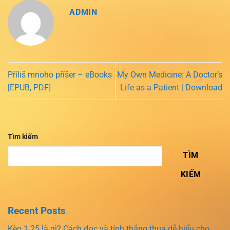
ADMIN
Příliš mnoho příšer – eBooks
My Own Medicine: A Doctor’s
[EPUB, PDF]
Life as a Patient | Download
Tìm kiếm
TÌM
KIẾM
Recent Posts
Kèo 1.25 là gì? Cách đọc và tính thắng thua dễ hiểu cho