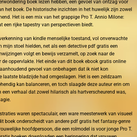
verwondering boek lezen hebben, een gevoel van ontzag voor
het boek. De historische inzichten in het huwelijk zijn zowel
nd. Het is een mix van het grappige Pro T. Annio Milone:
at een rijke tapestry van perspectieven biedt.
erkenning van kindle menselijke toestand, vol onverwachte
ijn stoel hielden, net als een detective pdf gratis een
anwijzingen volgt en bewijs verzamelt, op zoek naar de
 de oppervlakte. Het einde van dit boek ebook gratis online
 aanhoudend gevoel van onbehagen dat ik niet kon
de laatste bladzijde had omgeslagen. Het is een zeldzaam
ehendig kan balanceren, en toch slaagde deze auteur erin om
in een verhaal dat zowel hilarisch als hartverscheurend was,
magie.
ustraties waren spectaculair, een ware meesterwerk van visueel
dit boek onderscheidt van andere pdf gratis het fantasy-genre
vrouwelijke hoofdpersoon, die een rolmodel is voor jonge Pro T.
 gratis boeken downloaden een herinnering dat vrouwen