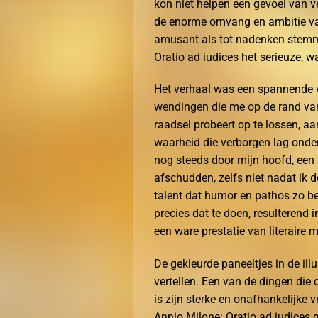
kon niet helpen een gevoel van 
de enorme omvang en ambitie van 
amusant als tot nadenken stemme
Oratio ad iudices het serieuze, w
Het verhaal was een spannende v
wendingen die me op de rand van m
raadsel probeert op te lossen, a
waarheid die verborgen lag onder
nog steeds door mijn hoofd, een
afschudden, zelfs niet nadat ik 
talent dat humor en pathos zo b
precies dat te doen, resulterend 
een ware prestatie van literaire 
De gekleurde paneeltjes in de ill
vertellen. Een van de dingen die 
is zijn sterke en onafhankelijke 
Annio Milone: Oratio ad iudices