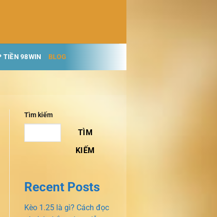
 TIỀN 98WIN
BLOG
Tìm kiếm
TÌM
KIẾM
Recent Posts
Kèo 1.25 là gì? Cách đọc