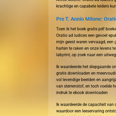
krachtige en capabele leiders kun
Pro T. Annio Milone: Orati
Toen ik het boek gratis pdf boek
Oratio ad iudices een gevoel ep
mijn geest waren vervaagd, een g
harten te raken en onze levens t
labyrint, op zoek naar een uitwe
Ik waardeerde het diepgaande on
gratis downloaden en meervoudige 
vol levendige beelden en aangrij
van sterrenstof, en toch voelde h
indruk te ebook downloaden
Ik waardeerde de capaciteit van d
waardoor een leeservaring onts