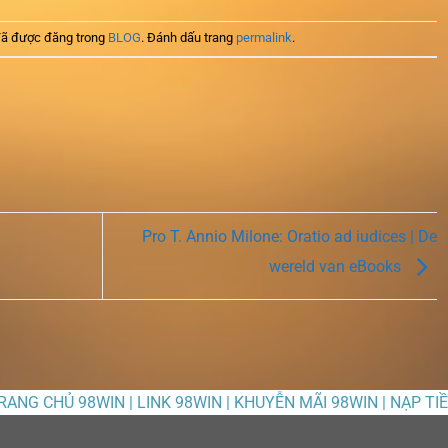
ã được đăng trong
BLOG
. Đánh dấu trang
permalink
.
Pro T. Annio Milone: Oratio ad iudices | De
wereld van eBooks
TRANG CHỦ 98WIN | LINK 98WIN | KHUYỄN MÃI 98WIN | NẠP TI