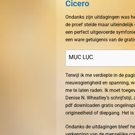
Cicero
Ondanks zijn uitdagingen was het
de proef stelde maar uiteindelij
een perfect uitgevoerde symfoni
een ware getuigenis van de grat
MỤC LỤC
Terwijl ik me verdiepte in de pag
nieuwsgierigheid en spanning, w
me te laten raden. Ik moet toege
Denise N. Wheatley’s schrijfstijl
pdf downloaden gratis ongeïnspire
origineelheid of diepgang. Het i
Ondanks de uitdagingen bleef het
verkenning van de menselijke con