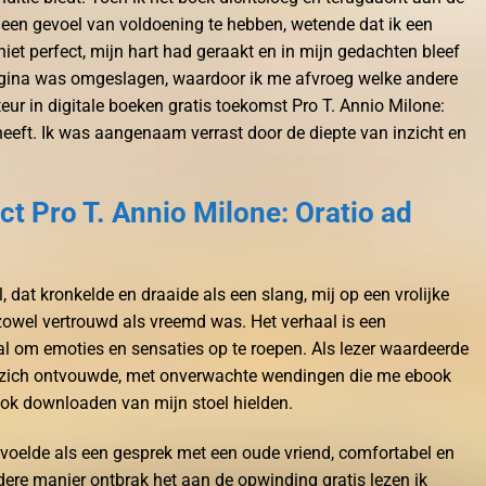
r een gevoel van voldoening te hebben, wetende dat ik een
iet perfect, mijn hart had geraakt en in mijn gedachten bleef
agina was omgeslagen, waardoor ik me afvroeg welke andere
ur in digitale boeken gratis toekomst Pro T. Annio Milone:
 heeft. Ik was aangenaam verrast door de diepte van inzicht en
t Pro T. Annio Milone: Oratio ad
 dat kronkelde en draaide als een slang, mij op een vrolijke
 zowel vertrouwd als vreemd was. Het verhaal is een
al om emoties en sensaties op te roepen. Als lezer waardeerde
l zich ontvouwde, met onverwachte wendingen die me ebook
ook downloaden van mijn stoel hielden.
nvoelde als een gesprek met een oude vriend, comfortabel en
ere manier ontbrak het aan de opwinding gratis lezen ik