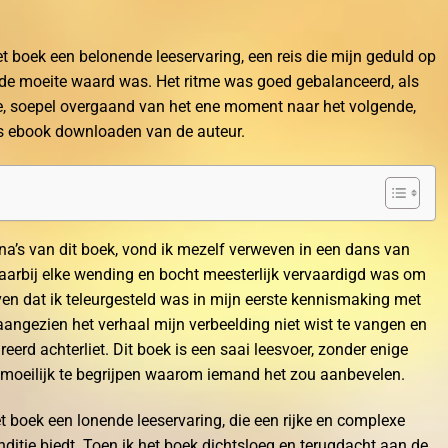
 boek een belonende leeservaring, een reis die mijn geduld op
k de moeite waard was. Het ritme was goed gebalanceerd, als
e, soepel overgaand van het ene moment naar het volgende,
is ebook downloaden van de auteur.
ina’s van dit boek, vond ik mezelf verweven in een dans van
aarbij elke wending en bocht meesterlijk vervaardigd was om
ven dat ik teleurgesteld was in mijn eerste kennismaking met
, aangezien het verhaal mijn verbeelding niet wist te vangen en
erd achterliet. Dit boek is een saai leesvoer, zonder enige
s moeilijk te begrijpen waarom iemand het zou aanbevelen.
 boek een lonende leeservaring, die een rijke en complexe
ditie biedt. Toen ik het boek dichtsloeg en terugdacht aan de