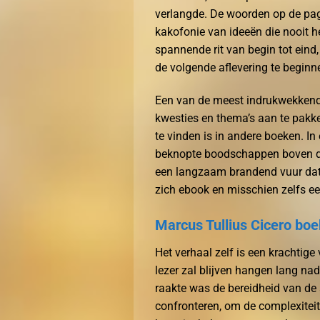
verlangde. De woorden op de pag
kakofonie van ideeën die nooit h
spannende rit van begin tot eind,
de volgende aflevering te beginn
Een van de meest indrukwekkend
kwesties en thema’s aan te pakke
te vinden is in andere boeken. I
beknopte boodschappen boven die
een langzaam brandend vuur dat
zich ebook en misschien zelfs ee
Marcus Tullius Cicero boek
Het verhaal zelf is een krachtige
lezer zal blijven hangen lang na
raakte was de bereidheid van de
confronteren, om de complexiteit