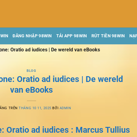
8WIN
ĐĂNG NHẬP 98WIN
TẢI APP 98WIN
RÚT TIỀN 98WIN
NẠP
lone: Oratio ad iudices | De wereld van eBooks
BLOG
one: Oratio ad iudices | De wereld
van eBooks
ĐĂNG TRÊN
THÁNG 10 11, 2025
BỞI
ADMIN
: Oratio ad iudices : Marcus Tullius