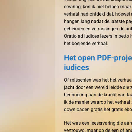
ervaring, kon ik niet helpen maa
verhaal had ontdekt dat, hoewel n
hangen lang nadat de laatste p
geheimen en verrassingen de aute
Oratio ad iudices lezers in petto
het boeiende verhaal.
Het open PDF-projec
iudices
Of misschien was het het verhaal,
jacht door een wereld leidde die
herinnering aan de kracht van ta
ik de manier waarop het verhaa
downloaden gratis het gratis eb
Het was een leeservaring die aa
vertrouwd, maar op de een of and