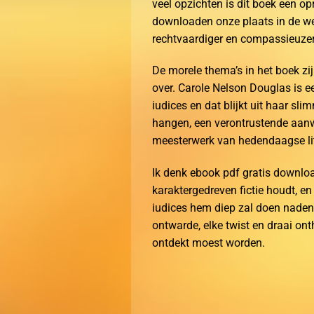
veel opzichten is dit boek een op
downloaden onze plaats in de wer
rechtvaardiger en compassieuze
De morele thema’s in het boek zij
over. Carole Nelson Douglas is e
iudices en dat blijkt uit haar sl
hangen, een verontrustende aanw
meesterwerk van hedendaagse lit
Ik denk ebook pdf gratis downloa
karaktergedreven fictie houdt, en
iudices hem diep zal doen nadenke
ontwarde, elke twist en draai on
ontdekt moest worden.