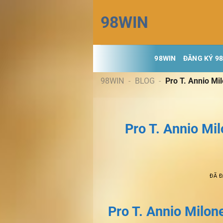
Chuyển
98WIN
đến
nội
dung
98WIN
ĐĂNG KÝ 9
98WIN
-
BLOG
-
Pro T. Annio Mi
Pro T. Annio Mil
ĐÃ 
Pro T. Annio Milone