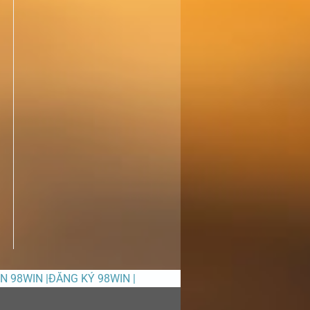
ỀN 98WIN |ĐĂNG KÝ 98WIN |