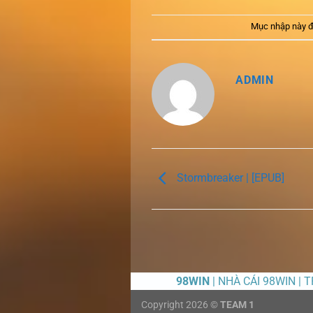
Mục nhập này đ
ADMIN
Stormbreaker | [EPUB]
98WIN
| NHÀ CÁI 98WIN | 
Copyright 2026 ©
TEAM 1