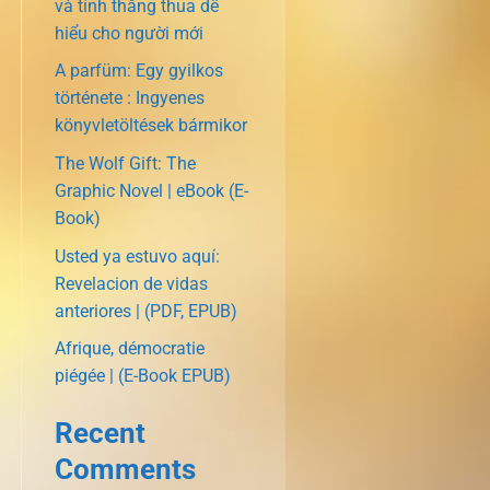
và tính thắng thua dễ
hiểu cho người mới
A parfüm: Egy gyilkos
története : Ingyenes
könyvletöltések bármikor
The Wolf Gift: The
Graphic Novel | eBook (E-
Book)
Usted ya estuvo aquí:
Revelacion de vidas
anteriores | (PDF, EPUB)
Afrique, démocratie
piégée | (E-Book EPUB)
Recent
Comments