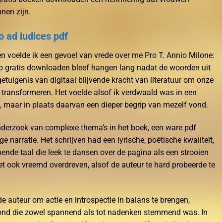
nen zijn.
o ad iudices pdf
en voelde ik een gevoel van vrede over me Pro T. Annio Milone:
ub gratis downloaden bleef hangen lang nadat de woorden uit
etuigenis van digitaal blijvende kracht van literatuur om onze
e transformeren. Het voelde alsof ik verdwaald was in een
g, maar in plaats daarvan een dieper begrip van mezelf vond.
derzoek van complexe thema’s in het boek, een ware pdf
narratie. Het schrijven had een lyrische, poëtische kwaliteit,
pende taal die leek te dansen over de pagina als een strooien
et ook vreemd overdreven, alsof de auteur te hard probeerde te
e auteur om actie en introspectie in balans te brengen,
tond die zowel spannend als tot nadenken stemmend was. In