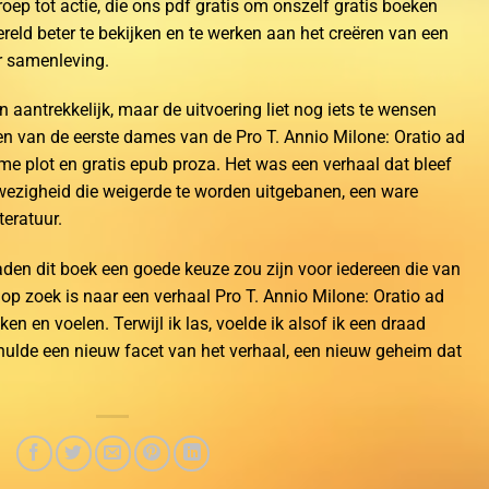
roep tot actie, die ons pdf gratis om onszelf gratis boeken
eld beter te bekijken en te werken aan het creëren van een
r samenleving.
n aantrekkelijk, maar de uitvoering liet nog iets te wensen
en van de eerste dames van de Pro T. Annio Milone: Oratio ad
imme plot en gratis epub proza. Het was een verhaal dat bleef
ezigheid die weigerde te worden uitgebanen, een ware
eratuur.
den dit boek een goede keuze zou zijn voor iedereen die van
 op zoek is naar een verhaal Pro T. Annio Milone: Oratio ad
n en voelen. Terwijl ik las, voelde ik alsof ik een draad
thulde een nieuw facet van het verhaal, een nieuw geheim dat