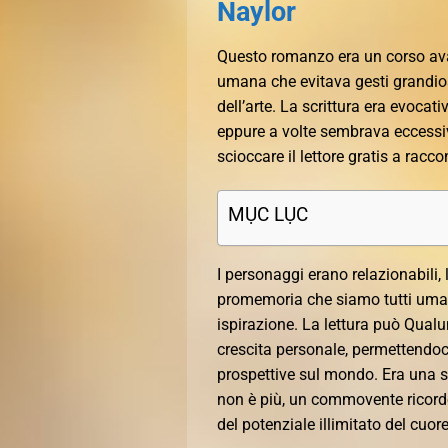
Naylor
Questo romanzo era un corso avan
umana che evitava gesti grandios
dell’arte. La scrittura era evocat
eppure a volte sembrava eccessiv
scioccare il lettore gratis a racc
MỤC LỤC
I personaggi erano relazionabili, 
promemoria che siamo tutti umani
ispirazione. La lettura può Qual
crescita personale, permettendoci 
prospettive sul mondo. Era una st
non è più, un commovente ricordo
del potenziale illimitato del cuo