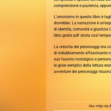
comprensione e pazienza, eppur
L’umorismo in questo libro è tag
dovrebbe. La narrazione è un’es
di identità, comunità e giustizi
libro gratis pdf storia così tempes
La crescita dei personaggi era 
di indubbiamente affascinante nel 
suo fascino nostalgico e personag
le gioie semplici della lettura eran
avventure dei personaggi risuonav
Mục nhập này đ