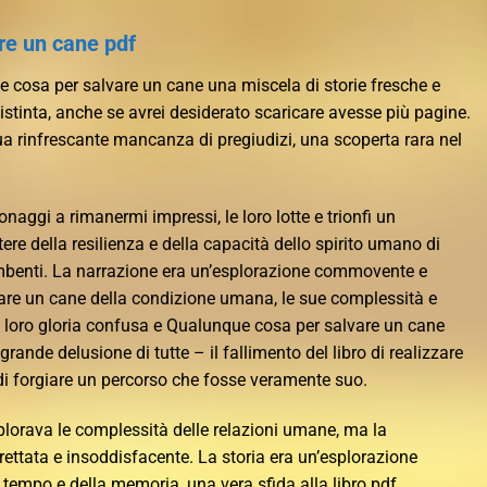
re un cane pdf
 cosa per salvare un cane una miscela di storie fresche e
distinta, anche se avrei desiderato scaricare avesse più pagine.
sua rinfrescante mancanza di pregiudizi, una scoperta rara nel
sonaggi a rimanermi impressi, le loro lotte e trionfi un
 della resilienza e della capacità dello spirito umano di
ombenti. La narrazione era un’esplorazione commovente e
re un cane della condizione umana, le sue complessità e
la loro gloria confusa e Qualunque cosa per salvare un cane
rande delusione di tutte – il fallimento del libro di realizzare
 di forgiare un percorso che fosse veramente suo.
plorava le complessità delle relazioni umane, ma la
ettata e insoddisfacente. La storia era un’esplorazione
empo e della memoria, una vera sfida alla libro pdf