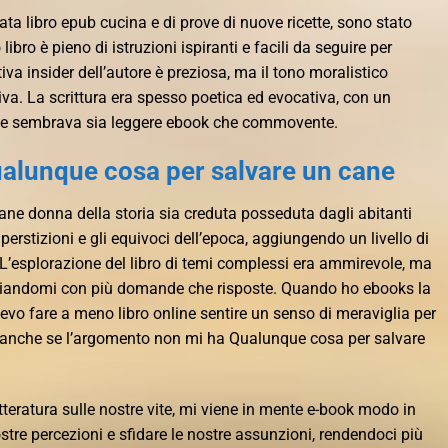
 libro epub cucina e di prove di nuove ricette, sono stato
ibro è pieno di istruzioni ispiranti e facili da seguire per
tiva insider dell’autore è preziosa, ma il tono moralistico
va. La scrittura era spesso poetica ed evocativa, con un
che sembrava sia leggere ebook che commovente.
ualunque cosa per salvare un cane
ovane donna della storia sia creduta posseduta dagli abitanti
perstizioni e gli equivoci dell’epoca, aggiungendo un livello di
 L’esplorazione del libro di temi complessi era ammirevole, ma
asciandomi con più domande che risposte. Quando ho ebooks la
tevo fare a meno libro online sentire un senso di meraviglia per
re, anche se l’argomento non mi ha Qualunque cosa per salvare
tteratura sulle nostre vite, mi viene in mente e-book modo in
ostre percezioni e sfidare le nostre assunzioni, rendendoci più