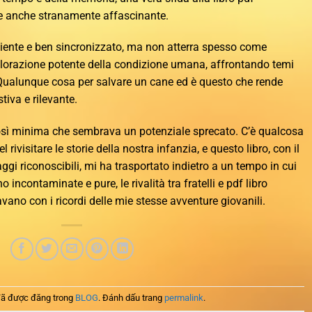
e anche stranamente affascinante.
liente e ben sincronizzato, ma non atterra spesso come
plorazione potente della condizione umana, affrontando temi
a Qualunque cosa per salvare un cane ed è questo che rende
tiva e rilevante.
così minima che sembrava un potenziale sprecato. C’è qualcosa
rivisitare le storie della nostra infanzia, e questo libro, con il
gi riconoscibili, mi ha trasportato indietro a un tempo in cui
o incontaminate e pure, le rivalità tra fratelli e pdf libro
ano con i ricordi delle mie stesse avventure giovanili.
ã được đăng trong
BLOG
. Đánh dấu trang
permalink
.