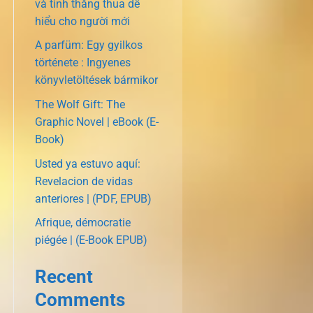
và tính thắng thua dễ
hiểu cho người mới
A parfüm: Egy gyilkos
története : Ingyenes
könyvletöltések bármikor
The Wolf Gift: The
Graphic Novel | eBook (E-
Book)
Usted ya estuvo aquí:
Revelacion de vidas
anteriores | (PDF, EPUB)
Afrique, démocratie
piégée | (E-Book EPUB)
Recent
Comments