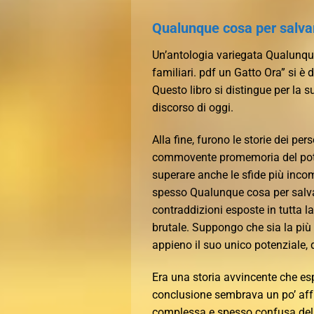
Qualunque cosa per salva
Un’antologia variegata Qualunque
familiari. pdf un Gatto Ora” si è 
Questo libro si distingue per la 
discorso di oggi.
Alla fine, furono le storie dei per
commovente promemoria del potere
superare anche le sfide più inc
spesso Qualunque cosa per salva
contraddizioni esposte in tutta 
brutale. Suppongo che sia la più g
appieno il suo unico potenziale,
Era una storia avvincente che es
conclusione sembrava un po’ affr
complessa e spesso confusa del t