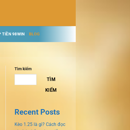
 TIỀN 98WIN
BLOG
Tìm kiếm
TÌM
KIẾM
Recent Posts
Kèo 1.25 là gì? Cách đọc