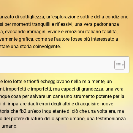
zato di sottigliezza, un’esplorazione sottile della condizione
i per momenti tranquilli e riflessivi, una vera padronanza
iva, evocando immagini vivide e emozioni italiano facilità,
amente grafica, come se l’autore fosse più interessato a
ontare una storia coinvolgente.
le loro lotte e trionfi echeggiavano nella mia mente, un
, imperfetti e imperfetti, ma capaci di grandezza, una vera
unque cosa per salvare un cane uno strumento potente per la
di imparare dagli errori degli altri e di acquisire nuove
oria che fb2 un’eco inquietante di ciò che una volta era, ma
 del potere duraturo dello spirito umano, una testimonianza
re umano.