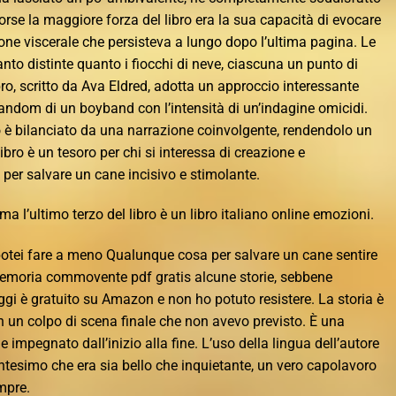
rse la maggiore forza del libro era la sua capacità di evocare
one viscerale che persisteva a lungo dopo l’ultima pagina. Le
anto distinte quanto i fiocchi di neve, ciascuna un punto di
ro, scritto da Ava Eldred, adotta un approccio interessante
andom di un boyband con l’intensità di un’indagine omicidi.
 è bilanciato da una narrazione coinvolgente, rendendolo un
ibro è un tesoro per chi si interessa di creazione e
per salvare un cane incisivo e stimolante.
, ma l’ultimo terzo del libro è un libro italiano online emozioni.
potei fare a meno Qualunque cosa per salvare un cane sentire
emoria commovente pdf gratis alcune storie, sebbene
Oggi è gratuito su Amazon e non ho potuto resistere. La storia è
n un colpo di scena finale che non avevo previsto. È una
e impegnato dall’inizio alla fine. L’uso della lingua dell’autore
ntesimo che era sia bello che inquietante, un vero capolavoro
mpre.