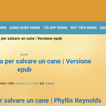
8WIN
ĐĂNG NHẬP 98WIN
TẢI APP 98WIN
RÚT TIỀN 98WIN
NẠP
per salvare un cane | Versione epub
BLOG
 per salvare un cane | Versione
epub
ĐĂNG TRÊN
THÁNG 8 13, 2025
BỞI
ADMIN
 salvare un cane | Phyllis Reynolds