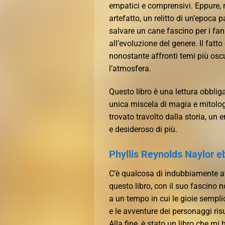
empatici e comprensivi. Eppure, n
artefatto, un relitto di un’epoc
salvare un cane fascino per i fa
all’evoluzione del genere. Il fatto
nonostante affronti temi più oscur
l’atmosfera.
Questo libro è una lettura obbliga
unica miscela di magia e mitologia 
trovato travolto dalla storia, un
e desideroso di più.
Phyllis Reynolds Naylor 
C’è qualcosa di indubbiamente affa
questo libro, con il suo fascino n
a un tempo in cui le gioie semplici
e le avventure dei personaggi ris
Alla fine, è stato un libro che m