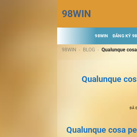
Chuyển
98WIN
đến
nội
dung
98WIN
ĐĂNG KÝ 9
98WIN
-
BLOG
-
Qualunque cosa 
Qualunque cosa
ĐÃ 
Qualunque cosa per