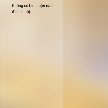
Không có bình luận nào
để hiển thị.