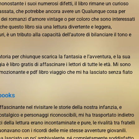
onostante i suoi numerosi difetti, il libro rimane un curioso
a passata, che potrebbe ancora avere un Qualunque cosa per
n dei romanzi d’amore vintage o per coloro che sono interessati
 che questo libro sia una lettura divertente e leggera,
i, è un tributo alla capacità dell’autore di bilanciare il tono e
toria per chiunque scarica la fantasia e l’avventura, e la sua
è libro gratis di affascinare i lettori di tutte le età. Mi sono
 emozionante e pdf libro viaggio che mi ha lasciato senza fiato
ebooks
scinante nel rivisitare le storie della nostra infanzia, e
ostalgico e personaggi riconoscibili, mi ha trasportato indietro
 della lettura erano incontaminate e pure, le rivalità tra fratelli
uonavano con i ricordi delle mie stesse avventure giovanili.
i ha lasciato un po’ ambivalente, né completamente soddisfatto