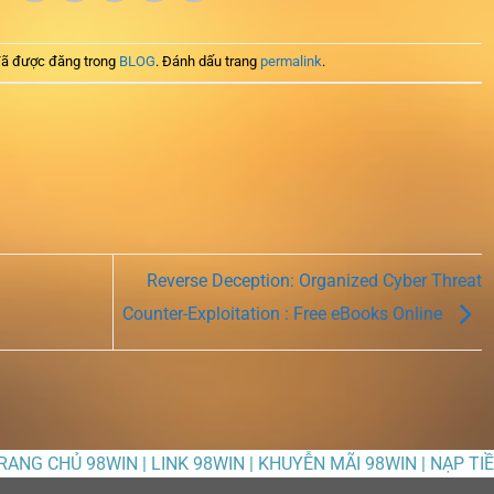
ã được đăng trong
BLOG
. Đánh dấu trang
permalink
.
Reverse Deception: Organized Cyber Threat
Counter-Exploitation : Free eBooks Online
TRANG CHỦ 98WIN | LINK 98WIN | KHUYỄN MÃI 98WIN | NẠP TI