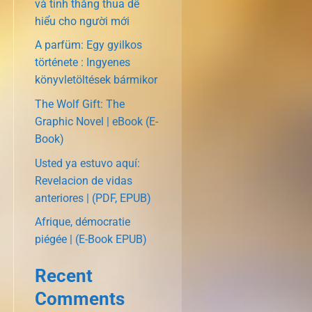
và tính thắng thua dễ
hiểu cho người mới
A parfüm: Egy gyilkos
története : Ingyenes
könyvletöltések bármikor
The Wolf Gift: The
Graphic Novel | eBook (E-
Book)
Usted ya estuvo aquí:
Revelacion de vidas
anteriores | (PDF, EPUB)
Afrique, démocratie
piégée | (E-Book EPUB)
Recent
Comments