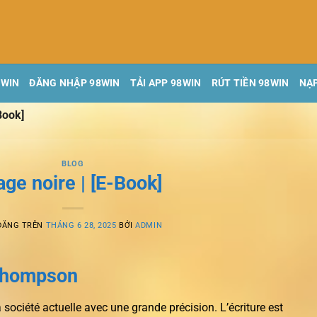
8WIN
ĐĂNG NHẬP 98WIN
TẢI APP 98WIN
RÚT TIỀN 98WIN
NẠP
Book]
BLOG
age noire | [E-Book]
ĐĂNG TRÊN
THÁNG 6 28, 2025
BỞI
ADMIN
 Thompson
la société actuelle avec une grande précision. L’écriture est