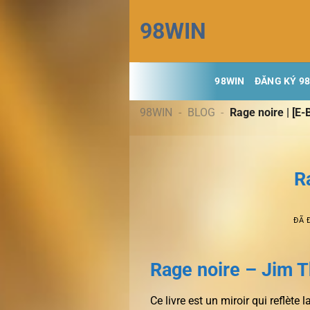
Chuyển
98WIN
đến
nội
dung
98WIN
ĐĂNG KÝ 9
98WIN
-
BLOG
-
Rage noire | [E-
R
ĐÃ 
Rage noire – Jim
Ce livre est un miroir qui reflète 