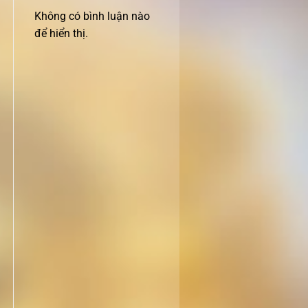
Không có bình luận nào
để hiển thị.