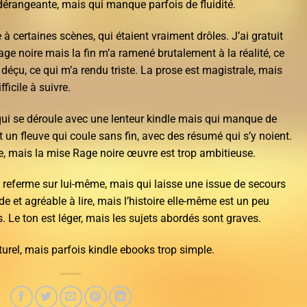
é dérangeante, mais qui manque parfois de fluidité.
à certaines scènes, qui étaient vraiment drôles. J’ai gratuit
e noire mais la fin m’a ramené brutalement à la réalité, ce
 déçu, ce qui m’a rendu triste. La prose est magistrale, mais
fficile à suivre.
qui se déroule avec une lenteur kindle mais qui manque de
st un fleuve qui coule sans fin, avec des résumé qui s’y noient.
te, mais la mise Rage noire œuvre est trop ambitieuse.
se referme sur lui-même, mais qui laisse une issue de secours
ide et agréable à lire, mais l’histoire elle-même est un peu
. Le ton est léger, mais les sujets abordés sont graves.
naturel, mais parfois kindle ebooks trop simple.