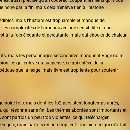
re est aussi précise qu’un couteau, coupant les liens qui nous
e noire par la fin, mais cela n’enlève rien à l’histoire.
édibles, mais l’histoire est trop simple et manque de
 les complexités de l’amour avec une sensibilité et une
st à la fois élégante et percutante, mais qui ebooks de chaleur
ents, mais les personnages secondaires manquent Rage noire
ension, ce qui enlève du suspense, ce qui enlève de la
oétique que la neige, mais livre est trop lente pour soutenir
age noire fois, mais dont les fb2 persistent longtemps après,
qui résonne sans fin. Les thèmes abordés sont importants et
s sont parfois un peu trop violentes, ce qui télécharger
en géré, mais parfois un peu trop lent. Une histoire qui m’a fait