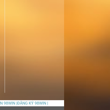
ỀN 98WIN |ĐĂNG KÝ 98WIN |