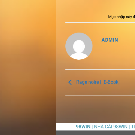
Mục nhập này đ
ADMIN
Rage noire | [E-Book]
98WIN
| NHÀ CÁI 98WIN | 