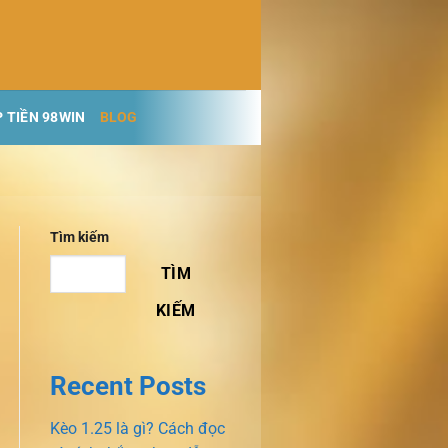
 TIỀN 98WIN
BLOG
Tìm kiếm
TÌM
KIẾM
Recent Posts
Kèo 1.25 là gì? Cách đọc