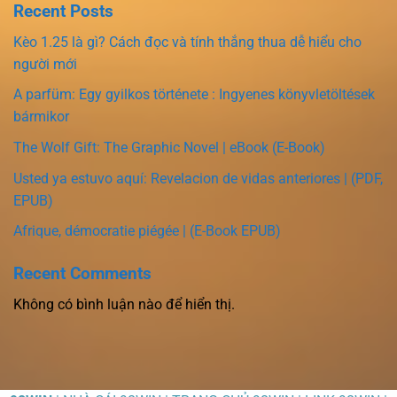
Recent Posts
Kèo 1.25 là gì? Cách đọc và tính thắng thua dễ hiểu cho
người mới
A parfüm: Egy gyilkos története : Ingyenes könyvletöltések
bármikor
The Wolf Gift: The Graphic Novel | eBook (E-Book)
Usted ya estuvo aquí: Revelacion de vidas anteriores | (PDF,
EPUB)
Afrique, démocratie piégée | (E-Book EPUB)
Recent Comments
Không có bình luận nào để hiển thị.