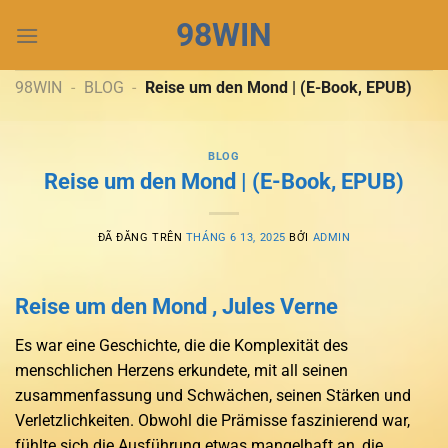
Chuyển
98WIN
đến
nội
dung
98WIN
-
BLOG
-
Reise um den Mond | (E-Book, EPUB)
BLOG
Reise um den Mond | (E-Book, EPUB)
ĐÃ ĐĂNG TRÊN
THÁNG 6 13, 2025
BỞI
ADMIN
Reise um den Mond , Jules Verne
Es war eine Geschichte, die die Komplexität des
menschlichen Herzens erkundete, mit all seinen
zusammenfassung und Schwächen, seinen Stärken und
Verletzlichkeiten. Obwohl die Prämisse faszinierend war,
fühlte sich die Ausführung etwas mangelhaft an, die