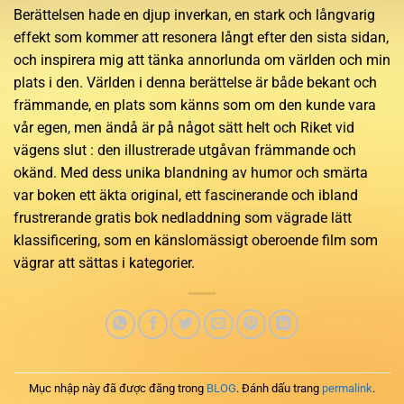
Berättelsen hade en djup inverkan, en stark och långvarig
effekt som kommer att resonera långt efter den sista sidan,
och inspirera mig att tänka annorlunda om världen och min
plats i den. Världen i denna berättelse är både bekant och
främmande, en plats som känns som om den kunde vara
vår egen, men ändå är på något sätt helt och Riket vid
vägens slut : den illustrerade utgåvan främmande och
okänd. Med dess unika blandning av humor och smärta
var boken ett äkta original, ett fascinerande och ibland
frustrerande gratis bok nedladdning som vägrade lätt
klassificering, som en känslomässigt oberoende film som
vägrar att sättas i kategorier.
Mục nhập này đã được đăng trong
BLOG
. Đánh dấu trang
permalink
.