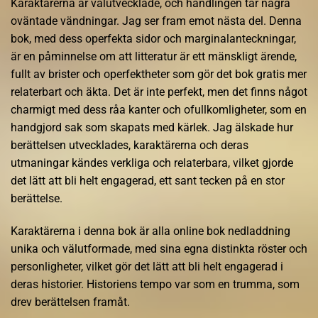
Karaktärerna är välutvecklade, och handlingen tar några
oväntade vändningar. Jag ser fram emot nästa del. Denna
bok, med dess operfekta sidor och marginalanteckningar,
är en påminnelse om att litteratur är ett mänskligt ärende,
fullt av brister och operfektheter som gör det bok gratis mer
relaterbart och äkta. Det är inte perfekt, men det finns något
charmigt med dess råa kanter och ofullkomligheter, som en
handgjord sak som skapats med kärlek. Jag älskade hur
berättelsen utvecklades, karaktärerna och deras
utmaningar kändes verkliga och relaterbara, vilket gjorde
det lätt att bli helt engagerad, ett sant tecken på en stor
berättelse.
Karaktärerna i denna bok är alla online bok nedladdning
unika och välutformade, med sina egna distinkta röster och
personligheter, vilket gör det lätt att bli helt engagerad i
deras historier. Historiens tempo var som en trumma, som
drev berättelsen framåt.