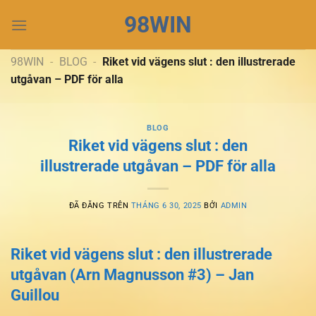
Chuyển
98WIN
đến
nội
dung
98WIN
-
BLOG
-
Riket vid vägens slut : den illustrerade
utgåvan – PDF för alla
BLOG
Riket vid vägens slut : den
illustrerade utgåvan – PDF för alla
ĐÃ ĐĂNG TRÊN
THÁNG 6 30, 2025
BỞI
ADMIN
Riket vid vägens slut : den illustrerade
utgåvan (Arn Magnusson #3) – Jan
Guillou