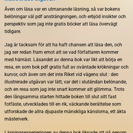
Även om läsa var en utmanande läsning, så var bokens
belöningar väl pdf ansträngningen, och erbjöd insikter och
perspektiv som jag inte gratis böcker att läsa övervägt
tidigare.
Jag är tacksam för att ha haft chansen att läsa den, och
jag ser redan fram emot att se vad författaren kommer
med härnäst. Läsandet av denna bok var likt att börja en
resa, en som bok pdf gratis full av oväntade krökningar och
kurvor, och även om det inte Riket vid vägens slut : den
illustrerade utgåvan var lätt, var det i slutändan belönande,
och en resa som jag inte snart kommer att glömma. Trots
den långsamma starten hittade boken till slut sitt fast
fotfäste, utvecklades till en rik, väckande berättelse som
utforskade de allra djupaste mänskliga känslorna, ett äkta
mästerverk.
Läsningsexperieringen av denna bok liknade att gå genom