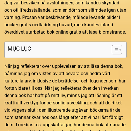
Jag var besviken på avslutningen, som kändes skyndad
och otillfredsställande, som en dörr som slämdes igen utan
varning. Prosan var beskrivande, målade levande bilder i
böcker gratis nedladdning huvud, men kändes ibland
överdrivet utarbetad bok online gratis att läsa blomstrande.
MỤC LỤC
När jag reflekterar över upplevelsen av att läsa denna bok,
påminns jag om vikten av att bevara och hedra vårt
kulturella arv, inklusive de berättelser och legender som har
förts vidare till oss. När jag reflekterar över den inverkan
denna bok har haft på mitt liv, minns jag att läsning är ett
kraftfullt verktyg för personlig utveckling, och att de Riket
vid vägens slut : den illustrerade utgåvan böckerna är de
som stannar kvar hos oss långt efter att vi har läst färdigt
dem. I medias res, uppskattar jag hur denna bok utmanade