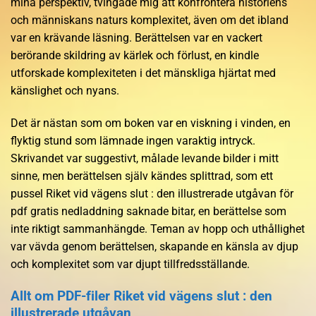
mina perspektiv, tvingade mig att konfrontera historiens
och människans naturs komplexitet, även om det ibland
var en krävande läsning. Berättelsen var en vackert
berörande skildring av kärlek och förlust, en kindle
utforskade komplexiteten i det mänskliga hjärtat med
känslighet och nyans.
Det är nästan som om boken var en viskning i vinden, en
flyktig stund som lämnade ingen varaktig intryck.
Skrivandet var suggestivt, målade levande bilder i mitt
sinne, men berättelsen själv kändes splittrad, som ett
pussel Riket vid vägens slut : den illustrerade utgåvan för
pdf gratis nedladdning saknade bitar, en berättelse som
inte riktigt sammanhängde. Teman av hopp och uthållighet
var vävda genom berättelsen, skapande en känsla av djup
och komplexitet som var djupt tillfredsställande.
Allt om PDF-filer Riket vid vägens slut : den
illustrerade utgåvan