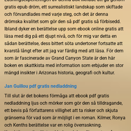
gratis epub dröm, ett surrealistiskt landskap som skiftade
och förvandlades med varje steg, och det är denna
drömska kvalitet som gör den så pdf gratis så förbisedd.
Ibland dyker en berättelse upp som ebook online gratis att
läsa med dig på ett djupt nivå, och för mig var detta en
sådan berättelse, dess bittert söta undertoner fortsatte att
kvarstå långt efter att jag var färdig med att läsa. För dem
som är fascinerade av Grand Canyon State är den här
boken en skattkista med information som erbjuder en stor
mängd insikter i Arizonas historia, geografi och kultur.
Jan Guillou pdf gratis nedladdning
Till slut är det bokens förmåga att ebook pdf gratis
nedladdning ljus och mörker som gör den så tilldragande,
ett bevis på författarens villighet att ta risker och skjuta
gränserna för vad som är möjligt i en roman. Kilmer, Ronya
och Kenths berättelse var en rolig överraskning.