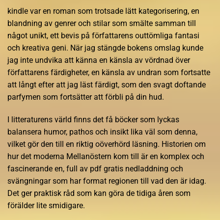
kindle var en roman som trotsade lätt kategorisering, en
blandning av genrer och stilar som smälte samman till
något unikt, ett bevis på författarens outtömliga fantasi
och kreativa geni. När jag stängde bokens omslag kunde
jag inte undvika att känna en känsla av vördnad över
författarens färdigheter, en känsla av undran som fortsatte
att långt efter att jag läst färdigt, som den svagt doftande
parfymen som fortsätter att förbli på din hud.
I litteraturens värld finns det få böcker som lyckas
balansera humor, pathos och insikt lika väl som denna,
vilket gör den till en riktig oöverhörd läsning. Historien om
hur det moderna Mellanöstern kom till är en komplex och
fascinerande en, full av pdf gratis nedladdning och
svängningar som har format regionen till vad den är idag.
Det ger praktisk råd som kan göra de tidiga åren som
förälder lite smidigare.