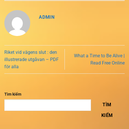
ADMIN
Riket vid vägens slut : den
What a Time to Be Alive |
illustrerade utgåvan – PDF
Read Free Online
för alla
Tìm kiếm
TÌM
KIẾM