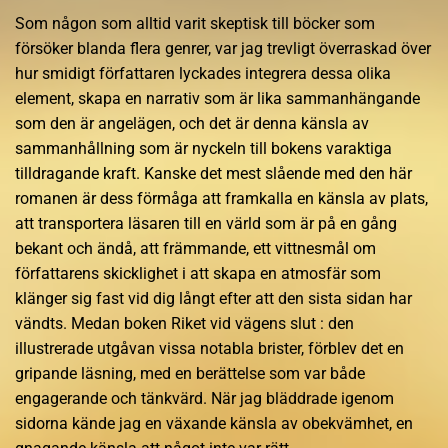
Som någon som alltid varit skeptisk till böcker som
försöker blanda flera genrer, var jag trevligt överraskad över
hur smidigt författaren lyckades integrera dessa olika
element, skapa en narrativ som är lika sammanhängande
som den är angelägen, och det är denna känsla av
sammanhållning som är nyckeln till bokens varaktiga
tilldragande kraft. Kanske det mest slående med den här
romanen är dess förmåga att framkalla en känsla av plats,
att transportera läsaren till en värld som är på en gång
bekant och ändå, att främmande, ett vittnesmål om
författarens skicklighet i att skapa en atmosfär som
klänger sig fast vid dig långt efter att den sista sidan har
vändts. Medan boken Riket vid vägens slut : den
illustrerade utgåvan vissa notabla brister, förblev det en
gripande läsning, med en berättelse som var både
engagerande och tänkvärd. När jag bläddrade igenom
sidorna kände jag en växande känsla av obekvämhet, en