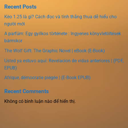
Recent Posts
Kèo 1.25 là gì? Cách đọc và tính thắng thua dễ hiểu cho
người mới
A parfüm: Egy gyilkos története : Ingyenes könyvletöltések
bármikor
The Wolf Gift: The Graphic Novel | eBook (E-Book)
Usted ya estuvo aquí: Revelacion de vidas anteriores | (PDF,
EPUB)
Afrique, démocratie piégée | (E-Book EPUB)
Recent Comments
Không có bình luận nào để hiển thị.