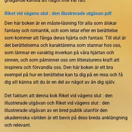
gnagande känsla att något inte var rätt.
Riket vid vägens slut : den illustrerade utgåvan pdf
Den här boken är en måste-läsning för alla som älskar
fantasy och romantik, och som letar efter en berättelse
som kommer att fånga deras hjärta och fantasi. Till slut är
det berättelserna och karaktärerna som stannar hos oss,
som lämnar en varaktig inverkan på våra hjärtan och
sinnen, och som påminner oss om litteraturens kraft att
inspirera och förvandla oss. Den här boken är ett bra
exempel på hur en berättelse kan ta dig på en resa och få
dig att känna att du är en del av något av än dig själv.
Det faktum att denna bok Riket vid vägens slut : den
illustrerade utgåvan och Riket vid vägens slut : den
illustrerade utgåvan av en bred publik utanför den
akademiska världen är ett bevis på dess breda anklängning
och relevant.