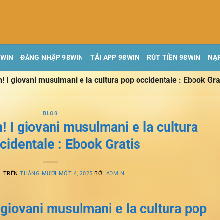
8WIN
ĐĂNG NHẬP 98WIN
TẢI APP 98WIN
RÚT TIỀN 98WIN
NẠP
! I giovani musulmani e la cultura pop occidentale : Ebook Gra
BLOG
 I giovani musulmani e la cultura
cidentale : Ebook Gratis
G TRÊN
THÁNG MƯỜI MỘT 4, 2025
BỞI
ADMIN
 giovani musulmani e la cultura pop