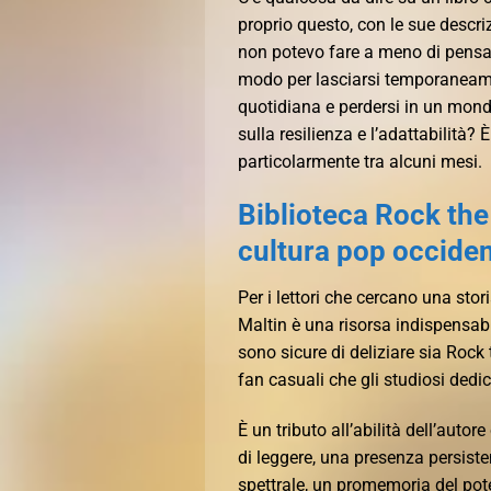
proprio questo, con le sue descri
non potevo fare a meno di pensar
modo per lasciarsi temporaneament
quotidiana e perdersi in un mond
sulla resilienza e l’adattabilità?
particolarmente tra alcuni mesi.
Biblioteca Rock the
cultura pop occiden
Per i lettori che cercano una stor
Maltin è una risorsa indispensabi
sono sicure di deliziare sia Roc
fan casuali che gli studiosi dedic
È un tributo all’abilità dell’autor
di leggere, una presenza persist
spettrale, un promemoria del pote