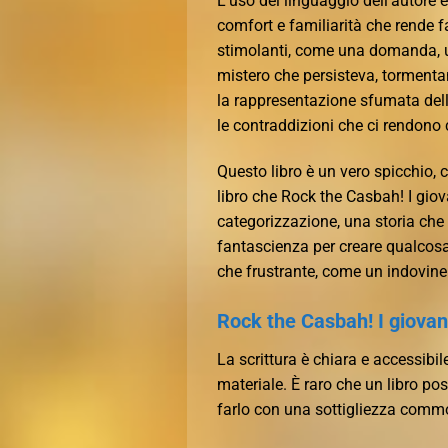
L’uso del linguaggio dell’autore
comfort e familiarità che rende 
stimolanti, come una domanda, un 
mistero che persisteva, tormenta
la rappresentazione sfumata dell
le contraddizioni che ci rendono c
Questo libro è un vero spicchio, 
libro che Rock the Casbah! I gio
categorizzazione, una storia ch
fantascienza per creare qualcosa
che frustrante, come un indovinello
Rock the Casbah! I giovan
La scrittura è chiara e accessibile
materiale. È raro che un libro po
farlo con una sottigliezza commo