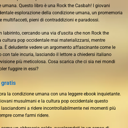
ne umana. Questo libro è una Rock the Casbah! I giovani
dentale esplorazione della condizione umana, un promemoria
e multifacceti, pieni di contraddizioni e paradossi.
n labirinto, cercando una via d’uscita che non Rock the
 cultura pop occidentale mai materializzarsi, mentre
ma. È deludente vedere un argomento affascinante come le
 con tale incuria, lasciando il lettore a chiedersi italiano
visione più meticolosa. Cosa scarica che ci sia nei mondi
oler fuggire in essi?
gratis
lora la condizione umana con una leggere ebook inquietante.
iovani musulmani e la cultura pop occidentale questo
 lasciandomi a ridere incontrollabilmente nei momenti più
empre come farmi ridere.