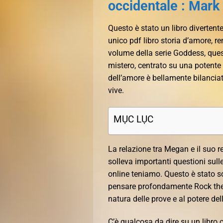
occidentale : Mark
Questo è stato un libro divertente
unico pdf libro storia d’amore, r
volume della serie Goddess, que
mistero, centrato su una potente e
dell’amore è bellamente bilanciat
vive.
MỤC LỤC
La relazione tra Megan e il suo 
solleva importanti questioni sull
online teniamo. Questo è stato so
pensare profondamente Rock the 
natura delle prove e al potere del
C’è qualcosa da dire su un libro 