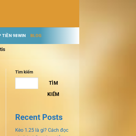
 TIỀN 98WIN
BLOG
tis
Tìm kiếm
TÌM
KIẾM
Recent Posts
Kèo 1.25 là gì? Cách đọc