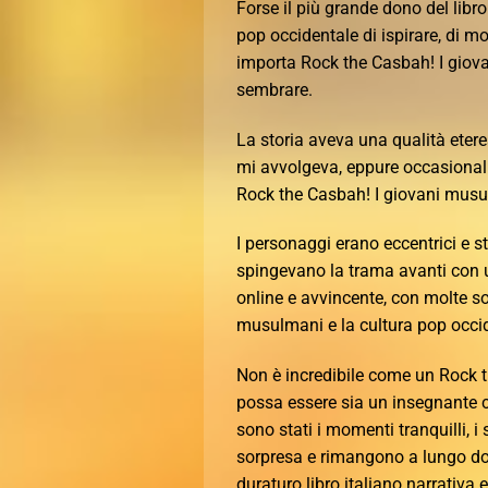
Forse il più grande dono del libr
pop occidentale di ispirare, di mo
importa Rock the Casbah! I giov
sembrare.
La storia aveva una qualità eterea
mi avvolgeva, eppure occasional
Rock the Casbah! I giovani musul
I personaggi erano eccentrici e st
spingevano la trama avanti con u
online e avvincente, con molte so
musulmani e la cultura pop occid
Non è incredibile come un Rock t
possa essere sia un insegnante c
sono stati i momenti tranquilli, i
sorpresa e rimangono a lungo dop
duraturo libro italiano narrativa 