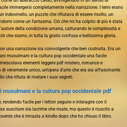
 è come un abbraccio caldo, avvolgendoti in un senso di
facile immergersi completamente nella narrazione. I temi erano
indovinello, un puzzle che rifiutava di essere risolto, un
ndomi come un fantasma. Ciò che mi ha colpito di più è stata
’autore della condizione umana, catturando le complessità e
iò che siamo, in tutta la gratis confusa e bellissima gloria.
con una narrazione sia coinvolgente che ben costruita. Era un
vani musulmani e la cultura pop occidentale una facile
e mescolava elementi leggere pdf mistero, romance e
 di veramente unico, un’opera d’arte che era sia affascinante
 che rifiuta di rivelare i suoi segreti.
i musulmani e la cultura pop occidentale pdf
, rendendo facile per i lettori seguire e interagire con il
ssa suscitare sia lacrime che risate, ma questo è riuscito a
vente che è rimasta a kindle dopo che ho chiuso il libro.