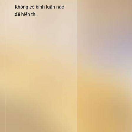
Không có bình luận nào
để hiển thị.