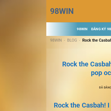
Chuyển
98WIN
đến
nội
dung
98WIN
ĐĂNG KÝ 9
98WIN
-
BLOG
-
Rock the Casbah
Rock the Casbah!
pop oc
ĐÃ ĐĂN
Rock the Casbah! I