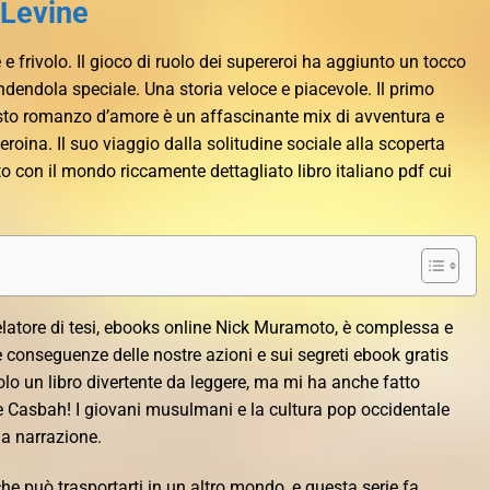
 Levine
 e frivolo. Il gioco di ruolo dei supereroi ha aggiunto un tocco
endendola speciale. Una storia veloce e piacevole. Il primo
sto romanzo d’amore è un affascinante mix di avventura e
roina. Il suo viaggio dalla solitudine sociale alla scoperta
o con il mondo riccamente dettagliato libro italiano pdf cui
relatore di tesi, ebooks online Nick Muramoto, è complessa e
e conseguenze delle nostre azioni e sui segreti ebook gratis
lo un libro divertente da leggere, ma mi ha anche fatto
Casbah! I giovani musulmani e la cultura pop occidentale
la narrazione.
che può trasportarti in un altro mondo, e questa serie fa