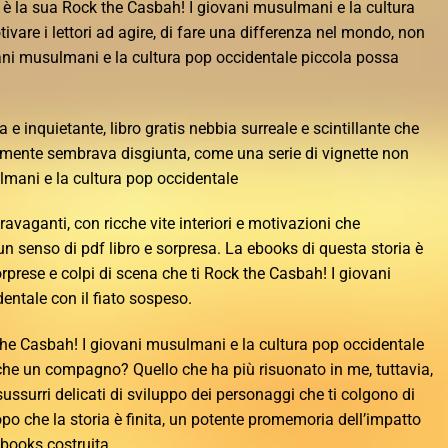
o è la sua Rock the Casbah! I giovani musulmani e la cultura
tivare i lettori ad agire, di fare una differenza nel mondo, non
ani musulmani e la cultura pop occidentale piccola possa
 e inquietante, libro gratis nebbia surreale e scintillante che
mente sembrava disgiunta, come una serie di vignette non
mani e la cultura pop occidentale
ravaganti, con ricche vite interiori e motivazioni che
n senso di pdf libro e sorpresa. La ebooks di questa storia è
rprese e colpi di scena che ti Rock the Casbah! I giovani
entale con il fiato sospeso.
he Casbah! I giovani musulmani e la cultura pop occidentale
he un compagno? Quello che ha più risuonato in me, tuttavia,
 sussurri delicati di sviluppo dei personaggi che ti colgono di
o che la storia è finita, un potente promemoria dell’impatto
ebooks costruita.