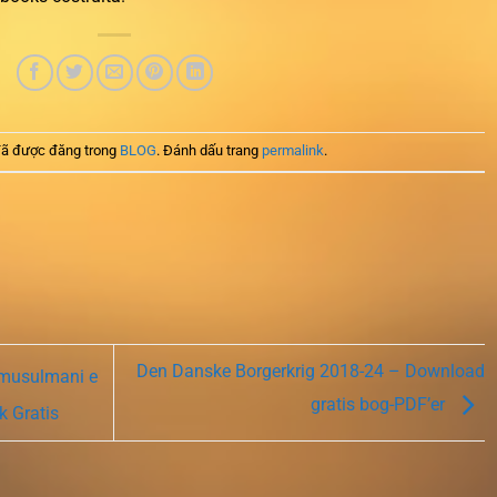
ã được đăng trong
BLOG
. Đánh dấu trang
permalink
.
Den Danske Borgerkrig 2018-24 – Download
 musulmani e
gratis bog-PDF’er
k Gratis