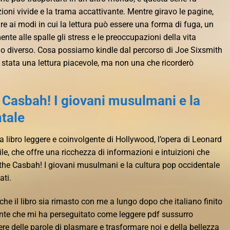
zioni vivide e la trama accattivante. Mentre giravo le pagine,
e ai modi in cui la lettura può essere una forma di fuga, un
e alle spalle gli stress e le preoccupazioni della vita
o diverso. Cosa possiamo kindle dal percorso di Joe Sixsmith
 È stata una lettura piacevole, ma non una che ricorderò
 Casbah! I giovani musulmani e la
tale
ia libro leggere e coinvolgente di Hollywood, l’opera di Leonard
le, che offre una ricchezza di informazioni e intuizioni che
k the Casbah! I giovani musulmani e la cultura pop occidentale
ati.
e che il libro sia rimasto con me a lungo dopo che italiano finito
ente che mi ha perseguitato come leggere pdf sussurro
re delle parole di plasmare e trasformare noi e della bellezza