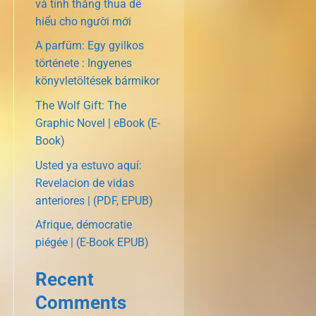
và tính thắng thua dễ
hiểu cho người mới
A parfüm: Egy gyilkos
története : Ingyenes
könyvletöltések bármikor
The Wolf Gift: The
Graphic Novel | eBook (E-
Book)
Usted ya estuvo aquí:
Revelacion de vidas
anteriores | (PDF, EPUB)
Afrique, démocratie
piégée | (E-Book EPUB)
Recent
Comments