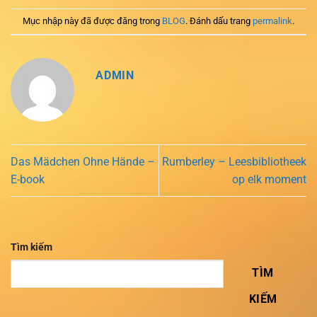
Mục nhập này đã được đăng trong
BLOG
. Đánh dấu trang
permalink
.
ADMIN
Das Mädchen Ohne Hände –
Rumberley – Leesbibliotheek
E-book
op elk moment
Tìm kiếm
TÌM
KIẾM