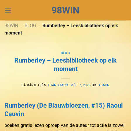
Chuyển
98WIN
đến
nội
dung
98WIN
-
BLOG
-
Rumberley – Leesbibliotheek op elk
moment
BLOG
Rumberley – Leesbibliotheek op elk
moment
ĐÃ ĐĂNG TRÊN
THÁNG MƯỜI MỘT 7, 2025
BỞI
ADMIN
Rumberley (De Blauwbloezen, #15) Raoul
Cauvin
boeken gratis lezen oproep van de auteur tot actie is zowel