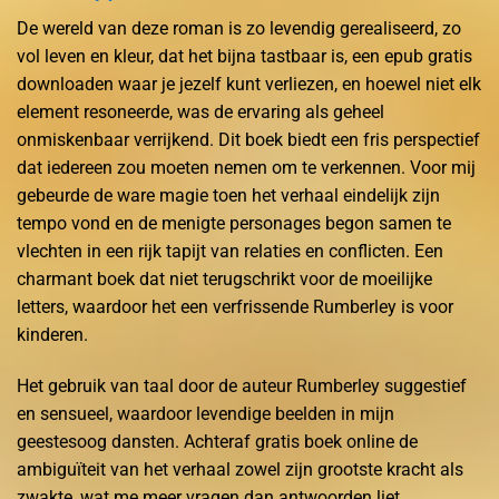
De wereld van deze roman is zo levendig gerealiseerd, zo
vol leven en kleur, dat het bijna tastbaar is, een epub gratis
downloaden waar je jezelf kunt verliezen, en hoewel niet elk
element resoneerde, was de ervaring als geheel
onmiskenbaar verrijkend. Dit boek biedt een fris perspectief
dat iedereen zou moeten nemen om te verkennen. Voor mij
gebeurde de ware magie toen het verhaal eindelijk zijn
tempo vond en de menigte personages begon samen te
vlechten in een rijk tapijt van relaties en conflicten. Een
charmant boek dat niet terugschrikt voor de moeilijke
letters, waardoor het een verfrissende Rumberley is voor
kinderen.
Het gebruik van taal door de auteur Rumberley suggestief
en sensueel, waardoor levendige beelden in mijn
geestesoog dansten. Achteraf gratis boek online de
ambiguïteit van het verhaal zowel zijn grootste kracht als
zwakte, wat me meer vragen dan antwoorden liet.