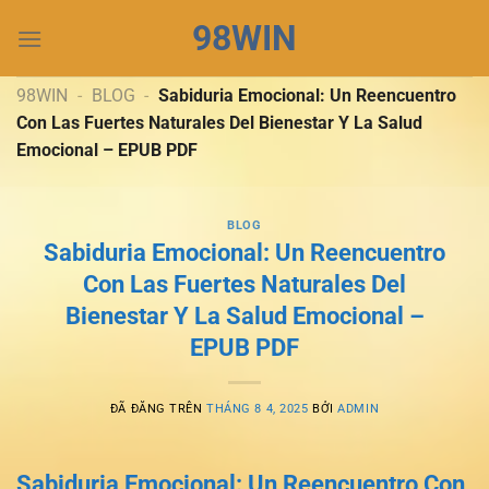
Chuyển
98WIN
đến
nội
dung
98WIN
-
BLOG
-
Sabiduria Emocional: Un Reencuentro
Con Las Fuertes Naturales Del Bienestar Y La Salud
Emocional – EPUB PDF
BLOG
Sabiduria Emocional: Un Reencuentro
Con Las Fuertes Naturales Del
Bienestar Y La Salud Emocional –
EPUB PDF
ĐÃ ĐĂNG TRÊN
THÁNG 8 4, 2025
BỞI
ADMIN
Sabiduria Emocional: Un Reencuentro Con