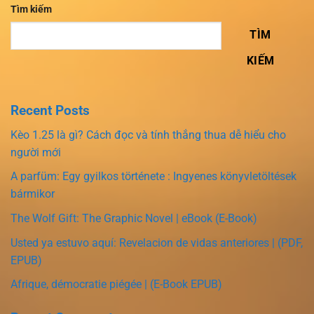
Tìm kiếm
TÌM
KIẾM
Recent Posts
Kèo 1.25 là gì? Cách đọc và tính thắng thua dễ hiểu cho
người mới
A parfüm: Egy gyilkos története : Ingyenes könyvletöltések
bármikor
The Wolf Gift: The Graphic Novel | eBook (E-Book)
Usted ya estuvo aquí: Revelacion de vidas anteriores | (PDF,
EPUB)
Afrique, démocratie piégée | (E-Book EPUB)