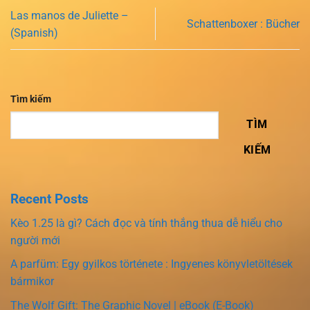
Las manos de Juliette –
Schattenboxer : Bücher
(Spanish)
Tìm kiếm
TÌM
KIẾM
Recent Posts
Kèo 1.25 là gì? Cách đọc và tính thắng thua dễ hiểu cho
người mới
A parfüm: Egy gyilkos története : Ingyenes könyvletöltések
bármikor
The Wolf Gift: The Graphic Novel | eBook (E-Book)