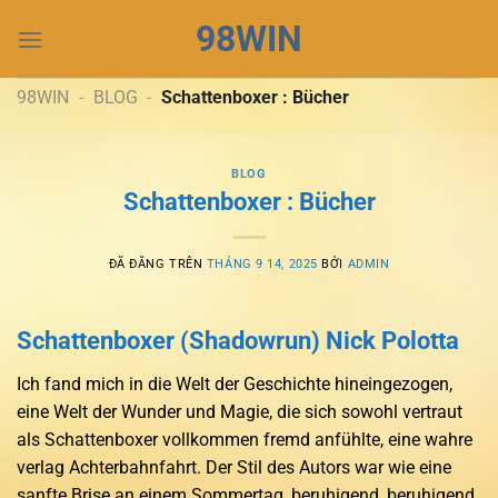
Chuyển
98WIN
đến
nội
dung
98WIN
-
BLOG
-
Schattenboxer : Bücher
BLOG
Schattenboxer : Bücher
ĐÃ ĐĂNG TRÊN
THÁNG 9 14, 2025
BỞI
ADMIN
Schattenboxer (Shadowrun) Nick Polotta
Ich fand mich in die Welt der Geschichte hineingezogen,
eine Welt der Wunder und Magie, die sich sowohl vertraut
als Schattenboxer vollkommen fremd anfühlte, eine wahre
verlag Achterbahnfahrt. Der Stil des Autors war wie eine
sanfte Brise an einem Sommertag, beruhigend, beruhigend