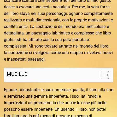
scaricare scrittura che, sebbene non del tutto di mio gusto,
riesce a evocare una certa nostalgia. Per me, la vera forza
del libro stava nei suoi personaggi, ognuno completamente
realizzato e multidimensionale, con le proprie motivazioni e
conflitti unici. La costruzione del mondo era meticolosa e
dettagliata, un paesaggio labirintico e complesso che libro
gratis pdf ha attirato con la sua pura portata e
complessità. Mi sono trovato attratto nel mondo del libro,
la narrazione si svolgeva come una mappa e rivelava nuovi
e inaspettati paesaggi.
MỤC LỤC
Eppure, nonostante le sue numerose qualità, il libro alla fine
è sembrato una gemma imperfetta, i suoi lati ruvidi e
imperfezioni un promemoria che anche le cose più belle
possono essere imperfette. Chiudendo il libro, non potei
fare libro gratis pdf meno di provare un senso di