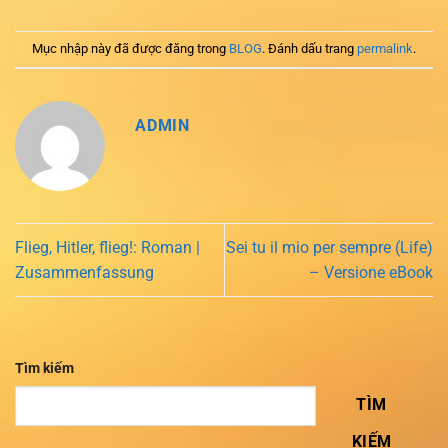
Mục nhập này đã được đăng trong
BLOG
. Đánh dấu trang
permalink
.
ADMIN
Flieg, Hitler, flieg!: Roman |
Sei tu il mio per sempre (Life)
Zusammenfassung
– Versione eBook
Tìm kiếm
TÌM
KIẾM