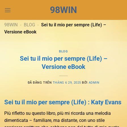
Chuyển
98WIN
đến
nội
dung
98WIN
-
BLOG
-
Sei tu il mio per sempre (Life) –
Versione eBook
BLOG
Sei tu il mio per sempre (Life) –
Versione eBook
ĐÃ ĐĂNG TRÊN
THÁNG 6 29, 2025
BỞI
ADMIN
Sei tu il mio per sempre (Life) : Katy Evans
Più rifletto su questo libro, più mi ricorda una melodia
dimenticata – familiare, ma distante, con uno stile