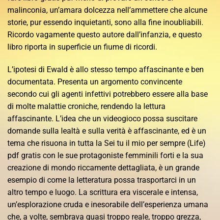
malinconia, un’amara dolcezza nell’ammettere che alcune
storie, pur essendo inquietanti, sono alla fine inoubliabili.
Ricordo vagamente questo autore dall’infanzia, e questo
libro riporta in superficie un fiume di ricordi.
L’ipotesi di Ewald è allo stesso tempo affascinante e ben
documentata. Presenta un argomento convincente
secondo cui gli agenti infettivi potrebbero essere alla base
di molte malattie croniche, rendendo la lettura
affascinante. L’idea che un videogioco possa suscitare
domande sulla lealtà e sulla verità è affascinante, ed è un
tema che risuona in tutta la Sei tu il mio per sempre (Life)
pdf gratis con le sue protagoniste femminili forti e la sua
creazione di mondo riccamente dettagliata, è un grande
esempio di come la letteratura possa trasportarci in un
altro tempo e luogo. La scrittura era viscerale e intensa,
un’esplorazione cruda e inesorabile dell’esperienza umana
che, a volte, sembrava quasi troppo reale, troppo grezza,