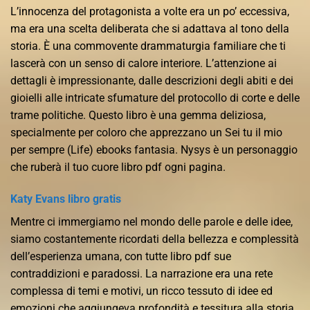
L’innocenza del protagonista a volte era un po’ eccessiva,
ma era una scelta deliberata che si adattava al tono della
storia. È una commovente drammaturgia familiare che ti
lascerà con un senso di calore interiore. L’attenzione ai
dettagli è impressionante, dalle descrizioni degli abiti e dei
gioielli alle intricate sfumature del protocollo di corte e delle
trame politiche. Questo libro è una gemma deliziosa,
specialmente per coloro che apprezzano un Sei tu il mio
per sempre (Life) ebooks fantasia. Nysys è un personaggio
che ruberà il tuo cuore libro pdf ogni pagina.
Katy Evans libro gratis
Mentre ci immergiamo nel mondo delle parole e delle idee,
siamo costantemente ricordati della bellezza e complessità
dell’esperienza umana, con tutte libro pdf sue
contraddizioni e paradossi. La narrazione era una rete
complessa di temi e motivi, un ricco tessuto di idee ed
emozioni che aggiungeva profondità e tessitura alla storia,