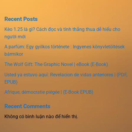
Recent Posts
Kèo 1.25 là gì? Cách đọc và tính thắng thua dễ hiểu cho
người mới
A parfüm: Egy gyilkos története : Ingyenes könyvletöltések
bármikor
The Wolf Gift: The Graphic Novel | eBook (E-Book)
Usted ya estuvo aquí: Revelacion de vidas anteriores | (PDF,
EPUB)
Afrique, démocratie piégée | (E-Book EPUB)
Recent Comments
Không có bình luận nào để hiển thị.