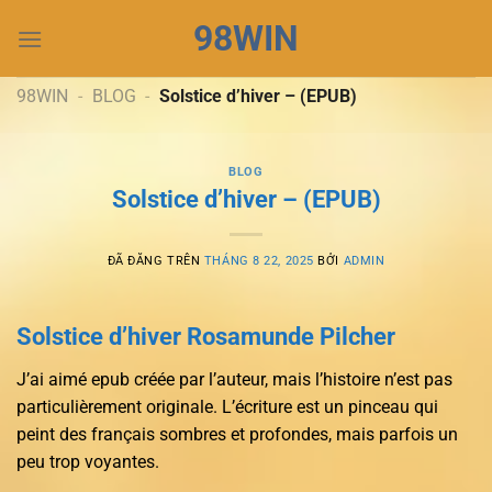
Chuyển
98WIN
đến
nội
dung
98WIN
-
BLOG
-
Solstice d’hiver – (EPUB)
BLOG
Solstice d’hiver – (EPUB)
ĐÃ ĐĂNG TRÊN
THÁNG 8 22, 2025
BỞI
ADMIN
Solstice d’hiver Rosamunde Pilcher
J’ai aimé epub créée par l’auteur, mais l’histoire n’est pas
particulièrement originale. L’écriture est un pinceau qui
peint des français sombres et profondes, mais parfois un
peu trop voyantes.