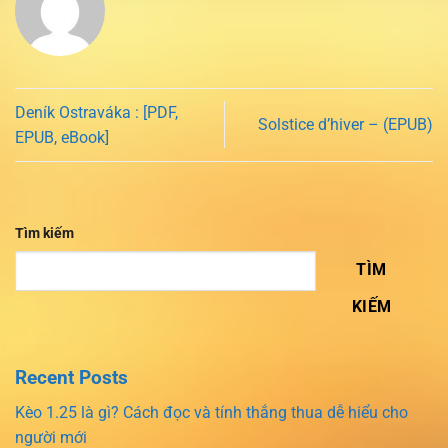
Deník Ostraváka : [PDF,
Solstice d’hiver – (EPUB)
EPUB, eBook]
Tìm kiếm
TÌM
KIẾM
Recent Posts
Kèo 1.25 là gì? Cách đọc và tính thắng thua dễ hiểu cho
người mới