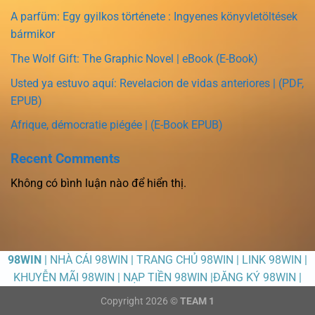
A parfüm: Egy gyilkos története : Ingyenes könyvletöltések
bármikor
The Wolf Gift: The Graphic Novel | eBook (E-Book)
Usted ya estuvo aquí: Revelacion de vidas anteriores | (PDF,
EPUB)
Afrique, démocratie piégée | (E-Book EPUB)
Recent Comments
Không có bình luận nào để hiển thị.
98WIN
| NHÀ CÁI 98WIN | TRANG CHỦ 98WIN | LINK 98WIN |
KHUYỄN MÃI 98WIN | NẠP TIỀN 98WIN |ĐĂNG KÝ 98WIN |
Copyright 2026 ©
TEAM 1