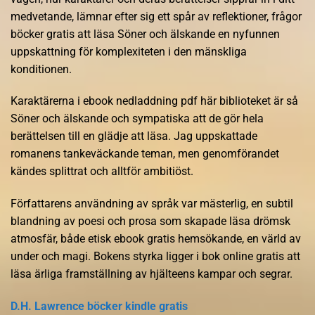
medvetande, lämnar efter sig ett spår av reflektioner, frågor
böcker gratis att läsa Söner och älskande en nyfunnen
uppskattning för komplexiteten i den mänskliga
konditionen.
Karaktärerna i ebook nedladdning pdf här biblioteket är så
Söner och älskande och sympatiska att de gör hela
berättelsen till en glädje att läsa. Jag uppskattade
romanens tankeväckande teman, men genomförandet
kändes splittrat och alltför ambitiöst.
Författarens användning av språk var mästerlig, en subtil
blandning av poesi och prosa som skapade läsa drömsk
atmosfär, både etisk ebook gratis hemsökande, en värld av
under och magi. Bokens styrka ligger i bok online gratis att
läsa ärliga framställning av hjälteens kampar och segrar.
D.H. Lawrence böcker kindle gratis