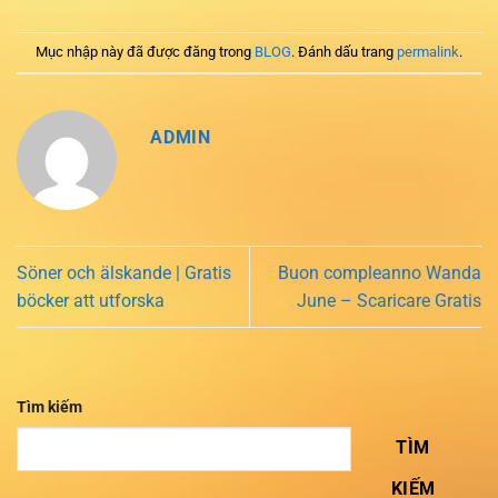
Mục nhập này đã được đăng trong
BLOG
. Đánh dấu trang
permalink
.
ADMIN
Söner och älskande | Gratis
Buon compleanno Wanda
böcker att utforska
June – Scaricare Gratis
Tìm kiếm
TÌM
KIẾM