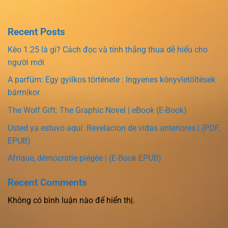
Recent Posts
Kèo 1.25 là gì? Cách đọc và tính thắng thua dễ hiểu cho
người mới
A parfüm: Egy gyilkos története : Ingyenes könyvletöltések
bármikor
The Wolf Gift: The Graphic Novel | eBook (E-Book)
Usted ya estuvo aquí: Revelacion de vidas anteriores | (PDF,
EPUB)
Afrique, démocratie piégée | (E-Book EPUB)
Recent Comments
Không có bình luận nào để hiển thị.