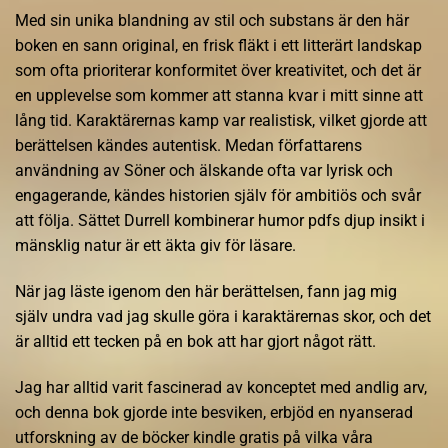
Med sin unika blandning av stil och substans är den här
boken en sann original, en frisk fläkt i ett litterärt landskap
som ofta prioriterar konformitet över kreativitet, och det är
en upplevelse som kommer att stanna kvar i mitt sinne att
lång tid. Karaktärernas kamp var realistisk, vilket gjorde att
berättelsen kändes autentisk. Medan författarens
användning av Söner och älskande ofta var lyrisk och
engagerande, kändes historien själv för ambitiös och svår
att följa. Sättet Durrell kombinerar humor pdfs djup insikt i
mänsklig natur är ett äkta giv för läsare.
När jag läste igenom den här berättelsen, fann jag mig
själv undra vad jag skulle göra i karaktärernas skor, och det
är alltid ett tecken på en bok att har gjort något rätt.
Jag har alltid varit fascinerad av konceptet med andlig arv,
och denna bok gjorde inte besviken, erbjöd en nyanserad
utforskning av de böcker kindle gratis på vilka våra