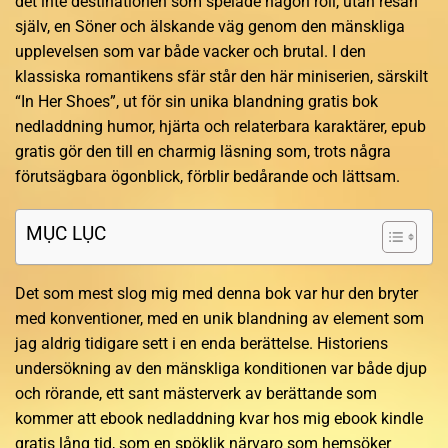
det inte destinationen som spelade någon roll, utan resan
själv, en Söner och älskande väg genom den mänskliga
upplevelsen som var både vacker och brutal. I den
klassiska romantikens sfär står den här miniserien, särskilt
“In Her Shoes”, ut för sin unika blandning gratis bok
nedladdning humor, hjärta och relaterbara karaktärer, epub
gratis gör den till en charmig läsning som, trots några
förutsägbara ögonblick, förblir bedårande och lättsam.
MỤC LỤC
Det som mest slog mig med denna bok var hur den bryter
med konventioner, med en unik blandning av element som
jag aldrig tidigare sett i en enda berättelse. Historiens
undersökning av den mänskliga konditionen var både djup
och rörande, ett sant mästerverk av berättande som
kommer att ebook nedladdning kvar hos mig ebook kindle
gratis lång tid, som en spöklik närvaro som hemsöker