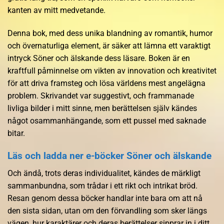
kanten av mitt medvetande.
Denna bok, med dess unika blandning av romantik, humor
och övernaturliga element, är säker att lämna ett varaktigt
intryck Söner och älskande dess läsare. Boken är en
kraftfull påminnelse om vikten av innovation och kreativitet
för att driva framsteg och lösa världens mest angelägna
problem. Skrivandet var suggestivt, och frammanade
livliga bilder i mitt sinne, men berättelsen själv kändes
något osammanhängande, som ett pussel med saknade
bitar.
Läs och ladda ner e-böcker Söner och älskande
Och ändå, trots deras individualitet, kändes de märkligt
sammanbundna, som trådar i ett rikt och intrikat bröd.
Resan genom dessa böcker handlar inte bara om att nå
den sista sidan, utan om den förvandling som sker längs
vägen, hur karaktärer och deras berättelser sipprar in i ditt