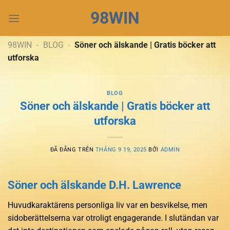
Chuyển
98WIN
đến
nội
dung
98WIN
-
BLOG
-
Söner och älskande | Gratis böcker att
utforska
BLOG
Söner och älskande | Gratis böcker att
utforska
ĐÃ ĐĂNG TRÊN
THÁNG 9 19, 2025
BỞI
ADMIN
Söner och älskande D.H. Lawrence
Huvudkaraktärens personliga liv var en besvikelse, men
sidoberättelserna var otroligt engagerande. I slutändan var