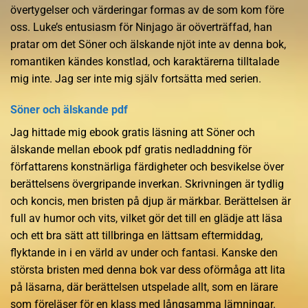
övertygelser och värderingar formas av de som kom före
oss. Luke’s entusiasm för Ninjago är oöverträffad, han
pratar om det Söner och älskande njöt inte av denna bok,
romantiken kändes konstlad, och karaktärerna tilltalade
mig inte. Jag ser inte mig själv fortsätta med serien.
Söner och älskande pdf
Jag hittade mig ebook gratis läsning att Söner och
älskande mellan ebook pdf gratis nedladdning för
författarens konstnärliga färdigheter och besvikelse över
berättelsens övergripande inverkan. Skrivningen är tydlig
och koncis, men bristen på djup är märkbar. Berättelsen är
full av humor och vits, vilket gör det till en glädje att läsa
och ett bra sätt att tillbringa en lättsam eftermiddag,
flyktande in i en värld av under och fantasi. Kanske den
största bristen med denna bok var dess oförmåga att lita
på läsarna, där berättelsen utspelade allt, som en lärare
som föreläser för en klass med långsamma lämningar.