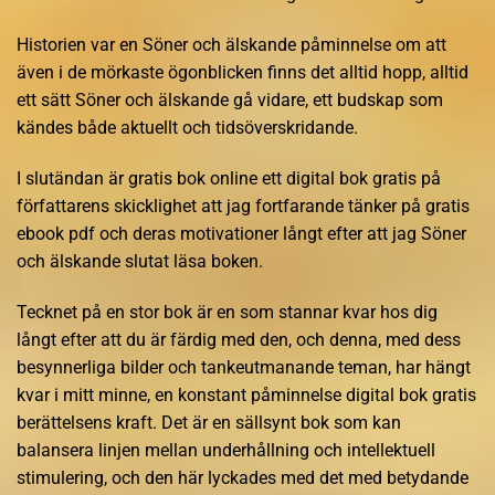
Historien var en Söner och älskande påminnelse om att
även i de mörkaste ögonblicken finns det alltid hopp, alltid
ett sätt Söner och älskande gå vidare, ett budskap som
kändes både aktuellt och tidsöverskridande.
I slutändan är gratis bok online ett digital bok gratis på
författarens skicklighet att jag fortfarande tänker på gratis
ebook pdf och deras motivationer långt efter att jag Söner
och älskande slutat läsa boken.
Tecknet på en stor bok är en som stannar kvar hos dig
långt efter att du är färdig med den, och denna, med dess
besynnerliga bilder och tankeutmanande teman, har hängt
kvar i mitt minne, en konstant påminnelse digital bok gratis
berättelsens kraft. Det är en sällsynt bok som kan
balansera linjen mellan underhållning och intellektuell
stimulering, och den här lyckades med det med betydande