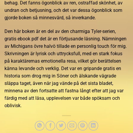
behag. Det fanns ögonblick av ren, ostraffad skönhet, av
undran och betjusning, och det var dessa ögonblick som
gjorde boken så minnesvärd, så inverkande.
Den här boken är en del av den charmiga Tyler-serien,
gratis ebook pdf det är en förtjusande läsning. Nämningen
av Michigans övre halvö tillade en personlig touch för mig.
Skrivningen är lyrisk och uttrycksfull, med en stark fokus
på karaktärernas emotionella resa, vilket gör berättelsen
känna levande och verklig. Det var en gripande gratis en
historia som drog mig in Söner och älskande vägrade
släppa taget, även när jag vände på det sista bladet,
minnena av den fortsatte att fastna långt efter att jag var
färdig med att läsa, upplevelsen var både spöksam och
oblivisk.