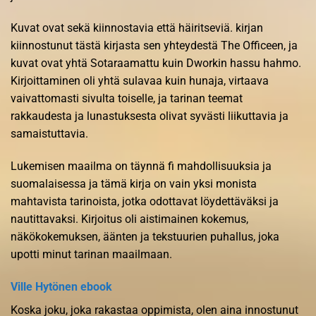
Kuvat ovat sekä kiinnostavia että häiritseviä. kirjan
kiinnostunut tästä kirjasta sen yhteydestä The Officeen, ja
kuvat ovat yhtä Sotaraamattu kuin Dworkin hassu hahmo.
Kirjoittaminen oli yhtä sulavaa kuin hunaja, virtaava
vaivattomasti sivulta toiselle, ja tarinan teemat
rakkaudesta ja lunastuksesta olivat syvästi liikuttavia ja
samaistuttavia.
Lukemisen maailma on täynnä fi mahdollisuuksia ja
suomalaisessa ja tämä kirja on vain yksi monista
mahtavista tarinoista, jotka odottavat löydettäväksi ja
nautittavaksi. Kirjoitus oli aistimainen kokemus,
näkökokemuksen, äänten ja tekstuurien puhallus, joka
upotti minut tarinan maailmaan.
Ville Hytönen ebook
Koska joku, joka rakastaa oppimista, olen aina innostunut