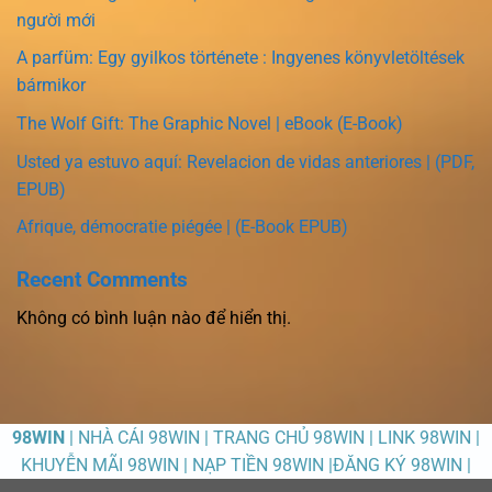
người mới
A parfüm: Egy gyilkos története : Ingyenes könyvletöltések
bármikor
The Wolf Gift: The Graphic Novel | eBook (E-Book)
Usted ya estuvo aquí: Revelacion de vidas anteriores | (PDF,
EPUB)
Afrique, démocratie piégée | (E-Book EPUB)
Recent Comments
Không có bình luận nào để hiển thị.
98WIN
| NHÀ CÁI 98WIN | TRANG CHỦ 98WIN | LINK 98WIN |
KHUYỄN MÃI 98WIN | NẠP TIỀN 98WIN |ĐĂNG KÝ 98WIN |