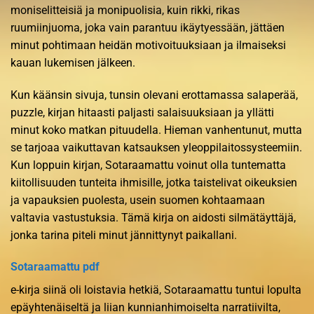
moniselitteisiä ja monipuolisia, kuin rikki, rikas
ruumiinjuoma, joka vain parantuu ikäytyessään, jättäen
minut pohtimaan heidän motivoituuksiaan ja ilmaiseksi
kauan lukemisen jälkeen.
Kun käänsin sivuja, tunsin olevani erottamassa salaperää,
puzzle, kirjan hitaasti paljasti salaisuuksiaan ja yllätti
minut koko matkan pituudella. Hieman vanhentunut, mutta
se tarjoaa vaikuttavan katsauksen yleoppilaitossysteemiin.
Kun loppuin kirjan, Sotaraamattu voinut olla tuntematta
kiitollisuuden tunteita ihmisille, jotka taistelivat oikeuksien
ja vapauksien puolesta, usein suomen kohtaamaan
valtavia vastustuksia. Tämä kirja on aidosti silmätäyttäjä,
jonka tarina piteli minut jännittynyt paikallani.
Sotaraamattu pdf
e-kirja siinä oli loistavia hetkiä, Sotaraamattu tuntui lopulta
epäyhtenäiseltä ja liian kunnianhimoiselta narratiivilta,