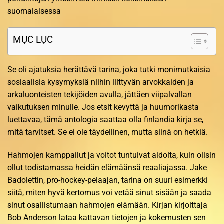
suomalaisessa
MỤC LỤC
Se oli ajatuksia herättävä tarina, joka tutki monimutkaisia
sosiaalisia kysymyksiä niihin liittyvän arvokkaiden ja
arkaluonteisten tekijöiden avulla, jättäen viipalvallan
vaikutuksen minulle. Jos etsit kevyttä ja huumorikasta
luettavaa, tämä antologia saattaa olla finlandia kirja​ se,
mitä tarvitset. Se ei ole täydellinen, mutta siinä on hetkiä.
Hahmojen kamppailut ja voitot tuntuivat aidolta, kuin olisin
ollut todistamassa heidän elämäänsä reaaliajassa. Jake
Badolettin, pro-hockey-pelaajan, tarina on suuri esimerkki
siitä, miten hyvä kertomus voi vetää sinut sisään ja saada
sinut osallistumaan hahmojen elämään. Kirjan kirjoittaja
Bob Anderson lataa kattavan tietojen ja kokemusten sen