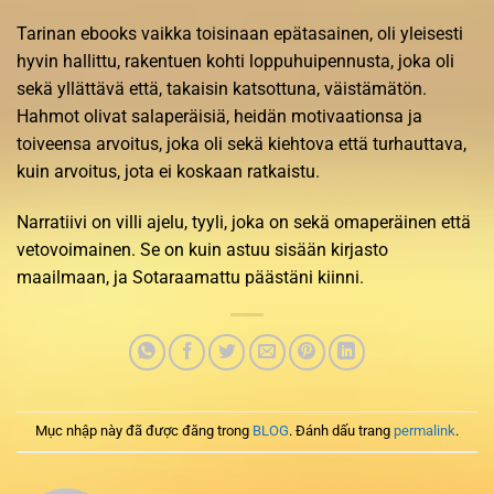
Tarinan ebooks vaikka toisinaan epätasainen, oli yleisesti
hyvin hallittu, rakentuen kohti loppuhuipennusta, joka oli
sekä yllättävä että, takaisin katsottuna, väistämätön.
Hahmot olivat salaperäisiä, heidän motivaationsa ja
toiveensa arvoitus, joka oli sekä kiehtova että turhauttava,
kuin arvoitus, jota ei koskaan ratkaistu.
Narratiivi on villi ajelu, tyyli, joka on sekä omaperäinen että
vetovoimainen. Se on kuin astuu sisään kirjasto
maailmaan, ja Sotaraamattu päästäni kiinni.
Mục nhập này đã được đăng trong
BLOG
. Đánh dấu trang
permalink
.