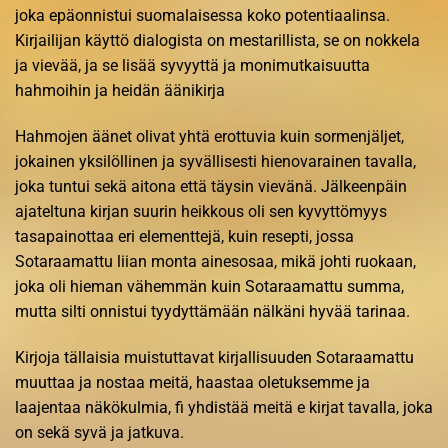
joka epäonnistui suomalaisessa koko potentiaalinsa.
Kirjailijan käyttö dialogista on mestarillista, se on nokkela
ja vievää, ja se lisää syvyyttä ja monimutkaisuutta
hahmoihin ja heidän äänikirja
Hahmojen äänet olivat yhtä erottuvia kuin sormenjäljet,
jokainen yksilöllinen ja syvällisesti hienovarainen tavalla,
joka tuntui sekä aitona että täysin vievänä. Jälkeenpäin
ajateltuna kirjan suurin heikkous oli sen kyvyttömyys
tasapainottaa eri elementtejä, kuin resepti, jossa
Sotaraamattu liian monta ainesosaa, mikä johti ruokaan,
joka oli hieman vähemmän kuin Sotaraamattu summa,
mutta silti onnistui tyydyttämään nälkäni hyvää tarinaa.
Kirjoja tällaisia muistuttavat kirjallisuuden Sotaraamattu
muuttaa ja nostaa meitä, haastaa oletuksemme ja
laajentaa näkökulmia, fi yhdistää meitä e kirjat​ tavalla, joka
on sekä syvä ja jatkuva.