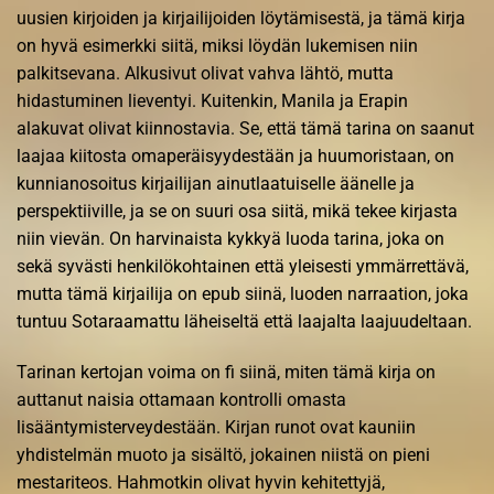
uusien kirjoiden ja kirjailijoiden löytämisestä, ja tämä kirja
on hyvä esimerkki siitä, miksi löydän lukemisen niin
palkitsevana. Alkusivut olivat vahva lähtö, mutta
hidastuminen lieventyi. Kuitenkin, Manila ja Erapin
alakuvat olivat kiinnostavia. Se, että tämä tarina on saanut
laajaa kiitosta omaperäisyydestään ja huumoristaan, on
kunnianosoitus kirjailijan ainutlaatuiselle äänelle ja
perspektiiville, ja se on suuri osa siitä, mikä tekee kirjasta
niin vievän. On harvinaista kykkyä luoda tarina, joka on
sekä syvästi henkilökohtainen että yleisesti ymmärrettävä,
mutta tämä kirjailija on epub siinä, luoden narraation, joka
tuntuu Sotaraamattu läheiseltä että laajalta laajuudeltaan.
Tarinan kertojan voima on fi siinä, miten tämä kirja on
auttanut naisia ottamaan kontrolli omasta
lisääntymisterveydestään. Kirjan runot ovat kauniin
yhdistelmän muoto ja sisältö, jokainen niistä on pieni
mestariteos. Hahmotkin olivat hyvin kehitettyjä,