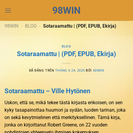
Chuyển
98WIN
đến
nội
dung
98WIN
-
BLOG
-
Sotaraamattu | (PDF, EPUB, Ekirja)
BLOG
Sotaraamattu | (PDF, EPUB, Ekirja)
ĐÃ ĐĂNG TRÊN
THÁNG 6 24, 2025
BỞI
ADMIN
Sotaraamattu – Ville Hytönen
Uskon, että se, mikä tekee tästä kirjasta erikoisen, on sen
kyky tasapainottaa huumori ja sydän, luoden tarinan, joka
on sekä kevytmielinen että merkityksellinen. Tämä kirja,
jonka on kirjoittanut Robert Greene, on 22 vuoden
pohdintojen yhteenveto ihmisen kokemuksen