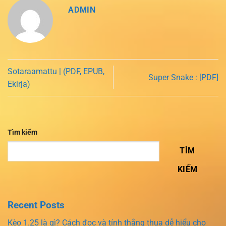
ADMIN
Sotaraamattu | (PDF, EPUB,
Super Snake : [PDF]
Ekirja)
Tìm kiếm
TÌM
KIẾM
Recent Posts
Kèo 1.25 là gì? Cách đọc và tính thắng thua dễ hiểu cho