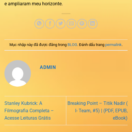
e ampliaram meu horizonte.
Mục nhập này đã được đăng trong
BLOG
. Đánh dấu trang
permalink
.
ADMIN
Stanley Kubrick: A
Breaking Point – Titik Nadir (
Filmografia Completa –
I- Team, #5) | (PDF, EPUB,
Acesse Leituras Grátis
eBook)