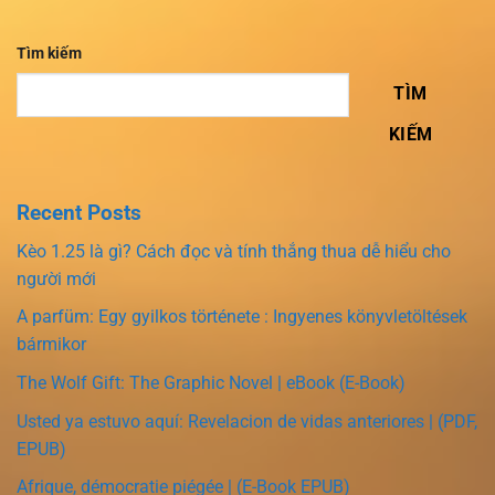
Tìm kiếm
TÌM
KIẾM
Recent Posts
Kèo 1.25 là gì? Cách đọc và tính thắng thua dễ hiểu cho
người mới
A parfüm: Egy gyilkos története : Ingyenes könyvletöltések
bármikor
The Wolf Gift: The Graphic Novel | eBook (E-Book)
Usted ya estuvo aquí: Revelacion de vidas anteriores | (PDF,
EPUB)
Afrique, démocratie piégée | (E-Book EPUB)