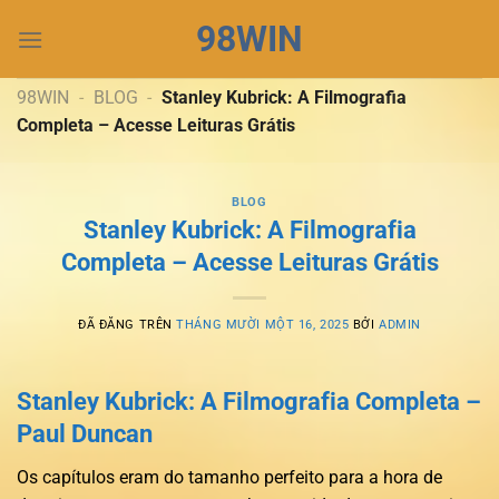
Chuyển
98WIN
đến
nội
dung
98WIN
-
BLOG
-
Stanley Kubrick: A Filmografia
Completa – Acesse Leituras Grátis
BLOG
Stanley Kubrick: A Filmografia
Completa – Acesse Leituras Grátis
ĐÃ ĐĂNG TRÊN
THÁNG MƯỜI MỘT 16, 2025
BỞI
ADMIN
Stanley Kubrick: A Filmografia Completa –
Paul Duncan
Os capítulos eram do tamanho perfeito para a hora de