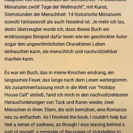
Miniaturen zwölf Tage der Weihnacht”, mit Kunst,
Sternstunden der Menschheit: 14 historische Miniaturen
sowohl fantasievoll als auch fesselnd ist. Je mehr ich las,
desto überzeugter wurde ich, dass dieses Buch ein
erstklassiges Beispiel dafür lesen wie ein geschickter Autor
sogar den ungewöhnlichsten Charakteren Leben
einhauchen kann, sie menschlich und nachvollziehbar
machen kann.
Es war ein Buch, das in meine Knochen eindrang, ein
langsames Feuer, das lange nach dem Lesen weiterglomm.
Als zusammenfassung mich in die Welt von “Holiday
House Call” einließ, fand ich mich in den nachvollziehbaren
Herausforderungen von Tuck und Karen wieder, zwei
Menschen in ihren 30ern, die sich bemühen, eine Romanze
neu zu entfachen. As I finished the book, I couldn’t help but
feel a sense of sadness, as though I was leaving behind a
part of myself, a reminder of the power of storytelling to