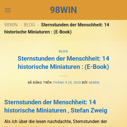
Chuyển
98WIN
đến
nội
dung
98WIN
-
BLOG
-
Sternstunden der Menschheit: 14
historische Miniaturen : (E-Book)
BLOG
Sternstunden der Menschheit: 14
historische Miniaturen : (E-Book)
ĐÃ ĐĂNG TRÊN
THÁNG 9 20, 2025
BỞI
ADMIN
Sternstunden der Menschheit: 14
historische Miniaturen , Stefan Zweig
Als ich über die lesen nachdachte, Sternstunden der