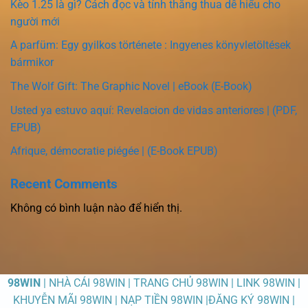
Kèo 1.25 là gì? Cách đọc và tính thắng thua dễ hiểu cho
người mới
A parfüm: Egy gyilkos története : Ingyenes könyvletöltések
bármikor
The Wolf Gift: The Graphic Novel | eBook (E-Book)
Usted ya estuvo aquí: Revelacion de vidas anteriores | (PDF,
EPUB)
Afrique, démocratie piégée | (E-Book EPUB)
Recent Comments
Không có bình luận nào để hiển thị.
98WIN
| NHÀ CÁI 98WIN | TRANG CHỦ 98WIN | LINK 98WIN |
KHUYỄN MÃI 98WIN | NẠP TIỀN 98WIN |ĐĂNG KÝ 98WIN |