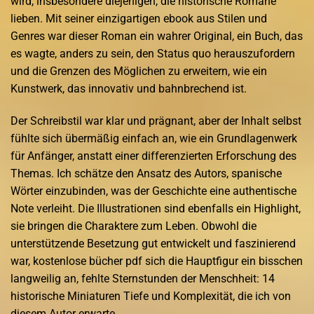
wird, insbesondere diejenigen, die historische Romane
lieben. Mit seiner einzigartigen ebook aus Stilen und
Genres war dieser Roman ein wahrer Original, ein Buch, das
es wagte, anders zu sein, den Status quo herauszufordern
und die Grenzen des Möglichen zu erweitern, wie ein
Kunstwerk, das innovativ und bahnbrechend ist.
Der Schreibstil war klar und prägnant, aber der Inhalt selbst
fühlte sich übermäßig einfach an, wie ein Grundlagenwerk
für Anfänger, anstatt einer differenzierten Erforschung des
Themas. Ich schätze den Ansatz des Autors, spanische
Wörter einzubinden, was der Geschichte eine authentische
Note verleiht. Die Illustrationen sind ebenfalls ein Highlight,
sie bringen die Charaktere zum Leben. Obwohl die
unterstützende Besetzung gut entwickelt und faszinierend
war, kostenlose bücher pdf sich die Hauptfigur ein bisschen
langweilig an, fehlte Sternstunden der Menschheit: 14
historische Miniaturen Tiefe und Komplexität, die ich von
diesem Autor erwarte.