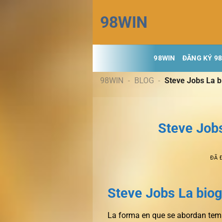
Chuyển
98WIN
đến
nội
dung
98WIN
ĐĂNG KÝ 9
98WIN
-
BLOG
-
Steve Jobs La b
Steve Jobs
ĐÃ 
Steve Jobs La biog
La forma en que se abordan tem