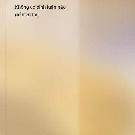
Không có bình luận nào
để hiển thị.