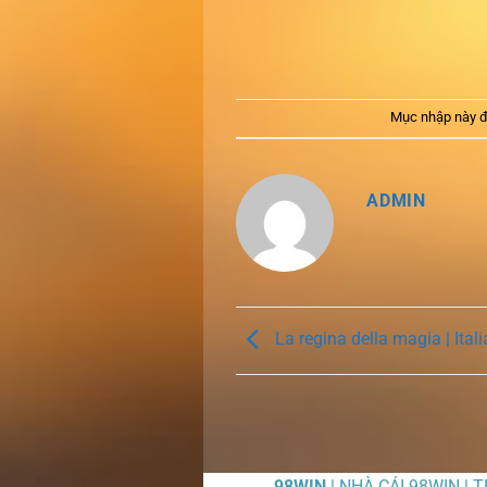
Mục nhập này đ
ADMIN
La regina della magia | Ital
98WIN
| NHÀ CÁI 98WIN | 