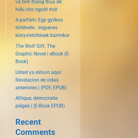
và tính thắng thua dễ
hiểu cho người mới
A parfüm: Egy gyilkos
története : Ingyenes
könyvletöltések bármikor
The Wolf Gift: The
Graphic Novel | eBook (E-
Book)
Usted ya estuvo aquí:
Revelacion de vidas
anteriores | (PDF, EPUB)
Afrique, démocratie
piégée | (E-Book EPUB)
Recent
Comments