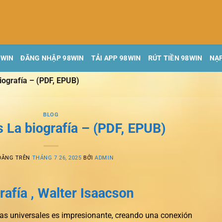
8WIN
ĐĂNG NHẬP 98WIN
TẢI APP 98WIN
RÚT TIỀN 98WIN
NẠP
iografía – (PDF, EPUB)
BLOG
 La biografía – (PDF, EPUB)
ĐĂNG TRÊN
THÁNG 7 26, 2025
BỞI
ADMIN
rafía , Walter Isaacson
as universales es impresionante, creando una conexión