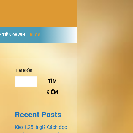
 TIỀN 98WIN
BLOG
Tìm kiếm
TÌM
KIẾM
Recent Posts
Kèo 1.25 là gì? Cách đọc