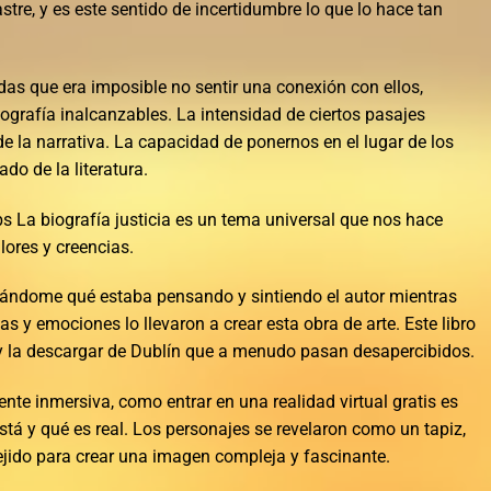
tre, y es este sentido de incertidumbre lo que lo hace tan
das que era imposible no sentir una conexión con ellos,
grafía inalcanzables. La intensidad de ciertos pasajes
de la narrativa. La capacidad de ponernos en el lugar de los
do de la literatura.
bs La biografía justicia es un tema universal que nos hace
lores y creencias.
ndome qué estaba pensando y sintiendo el autor mientras
ias y emociones lo llevaron a crear esta obra de arte. Este libro
 y la descargar de Dublín que a menudo pasan desapercibidos.
te inmersiva, como entrar en una realidad virtual gratis es
stá y qué es real. Los personajes se revelaron como un tapiz,
ido para crear una imagen compleja y fascinante.