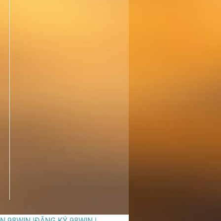
ỀN 98WIN |ĐĂNG KÝ 98WIN |