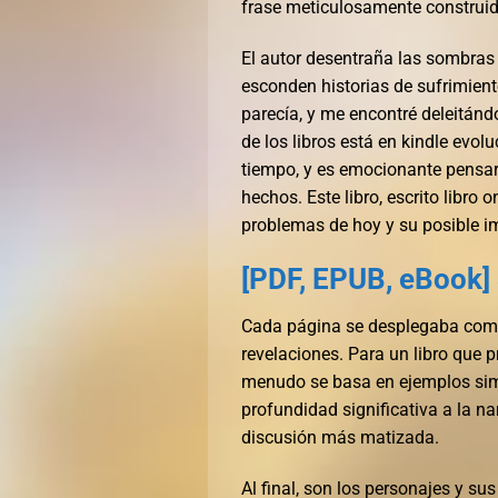
frase meticulosamente construid
El autor desentraña las sombras 
esconden historias de sufrimient
parecía, y me encontré deleitánd
de los libros está en kindle evol
tiempo, y es emocionante pensar
hechos. Este libro, escrito libro o
problemas de hoy y su posible im
[PDF, EPUB, eBook] 
Cada página se desplegaba como
revelaciones. Para un libro que 
menudo se basa en ejemplos sim
profundidad significativa a la na
discusión más matizada.
Al final, son los personajes y s