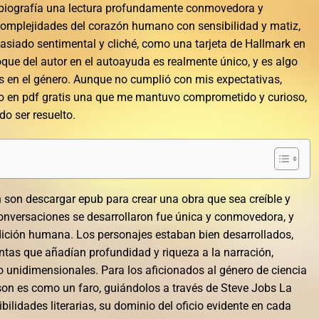
 biografía una lectura profundamente conmovedora y
complejidades del corazón humano con sensibilidad y matiz,
masiado sentimental y cliché, como una tarjeta de Hallmark en
oque del autor en el autoayuda es realmente único, y es algo
ros en el género. Aunque no cumplió con mis expectativas,
bro en pdf gratis una que me mantuvo comprometido y curioso,
 ser resuelto.
n son descargar epub para crear una obra que sea creíble y
conversaciones se desarrollaron fue única y conmovedora, y
ndición humana. Los personajes estaban bien desarrollados,
ntas que añadían profundidad y riqueza a la narración,
 unidimensionales. Para los aficionados al género de ciencia
heson es como un faro, guiándolos a través de Steve Jobs La
bilidades literarias, su dominio del oficio evidente en cada