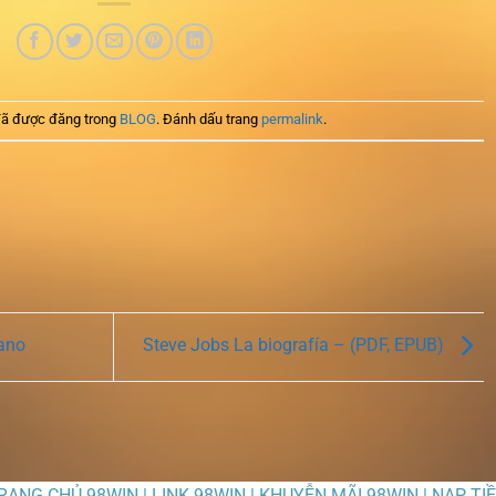
ã được đăng trong
BLOG
. Đánh dấu trang
permalink
.
iano
Steve Jobs La biografía – (PDF, EPUB)
TRANG CHỦ 98WIN | LINK 98WIN | KHUYỄN MÃI 98WIN | NẠP TI