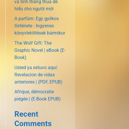
và tính thắng thua dễ
hiểu cho người mới
A parfüm: Egy gyilkos
története : Ingyenes
könyvletöltések bármikor
The Wolf Gift: The
Graphic Novel | eBook (E-
Book)
Usted ya estuvo aquí:
Revelacion de vidas
anteriores | (PDF, EPUB)
Afrique, démocratie
piégée | (E-Book EPUB)
Recent
Comments