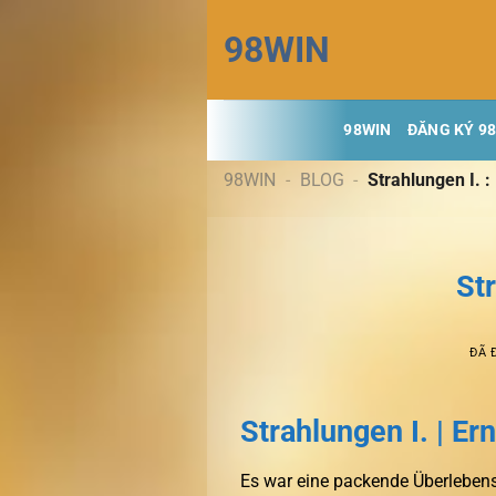
Chuyển
98WIN
đến
nội
dung
98WIN
ĐĂNG KÝ 9
98WIN
-
BLOG
-
Strahlungen I. :
St
ĐÃ 
Strahlungen I. | Er
Es war eine packende Überlebens