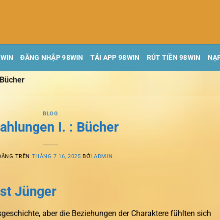
8WIN
ĐĂNG NHẬP 98WIN
TẢI APP 98WIN
RÚT TIỀN 98WIN
NẠP
 Bücher
BLOG
rahlungen I. : Bücher
ĐĂNG TRÊN
THÁNG 7 16, 2025
BỞI
ADMIN
nst Jünger
geschichte, aber die Beziehungen der Charaktere fühlten sich