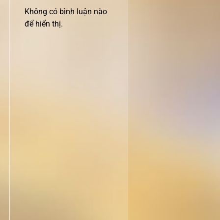
Không có bình luận nào
để hiển thị.