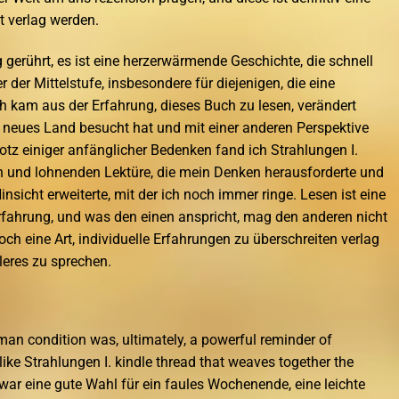
lt verlag werden.
gerührt, es ist eine herzerwärmende Geschichte, die schnell
r der Mittelstufe, insbesondere für diejenigen, die eine
h kam aus der Erfahrung, dieses Buch zu lesen, verändert
in neues Land besucht hat und mit einer anderen Perspektive
otz einiger anfänglicher Bedenken fand ich Strahlungen I.
en und lohnenden Lektüre, die mein Denken herausforderte und
insicht erweiterte, mit der ich noch immer ringe. Lesen ist eine
Erfahrung, und was den einen anspricht, mag den anderen nicht
ch eine Art, individuelle Erfahrungen zu überschreiten verlag
leres zu sprechen.
uman condition was, ultimately, a powerful reminder of
ike Strahlungen I. kindle thread that weaves together the
war eine gute Wahl für ein faules Wochenende, eine leichte