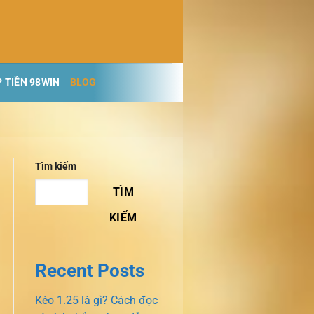
 TIỀN 98WIN
BLOG
Tìm kiếm
TÌM
KIẾM
Recent Posts
Kèo 1.25 là gì? Cách đọc