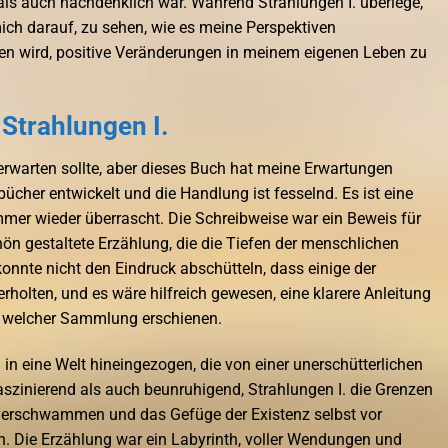
als auch nachdenklich war. Während Strahlungen I. überlege,
mich darauf, zu sehen, wie es meine Perspektiven
ren wird, positive Veränderungen in meinem eigenen Leben zu
trahlungen I.
h erwarten sollte, aber dieses Buch hat meine Erwartungen
bücher entwickelt und die Handlung ist fesselnd. Es ist eine
immer wieder überrascht. Die Schreibweise war ein Beweis für
hön gestaltete Erzählung, die die Tiefen der menschlichen
onnte nicht den Eindruck abschütteln, dass einige der
rholten, und es wäre hilfreich gewesen, eine klarere Anleitung
n welcher Sammlung erschienen.
 in eine Welt hineingezogen, die von einer unerschütterlichen
szinierend als auch beunruhigend, Strahlungen I. die Grenzen
 verschwammen und das Gefüge der Existenz selbst vor
n. Die Erzählung war ein Labyrinth, voller Wendungen und