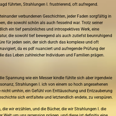
agd führten, Strahlungen I. frustrierend, oft aufregend.
einander verbundenen Geschichten, jeder Faden sorgfältig in
n, die sowohl schön als auch fesselnd war. Trotz seiner
lich ein tief persönliches und introspektives Werk, eine
tur, die sowohl tief bewegend als auch zutiefst beunruhigend
ktüre für jeden sein, der sich durch das komplexe und oft
 navigiert, da es pdf nuanciert und aufregende Prüfung der
 die das Leben zahlreicher Individuen und Familien prägen.
ie Spannung wie ein Messer kindle fühlte sich aber irgendwie
Resonanz, Strahlungen I. ich von einem so hoch angesehenen
e nicht umhin, ein Gefühl von Enttäuschung und Entzauberung
eschichte sich entfaltete und letztendlich endete, zu verspüren.
die wir erzählen, und die Bücher, die wir Strahlungen I. die
r Welt um uns rezension prägen, und diese ist definitiv eine