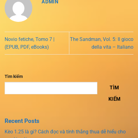
ADMIN
Novio fetiche, Tomo 7 |
The Sandman, Vol. 5: Il gioco
(EPUB, PDF, eBooks)
della vita – Italiano
Tìm kiếm
TÌM
KIẾM
Recent Posts
Kèo 1.25 là gì? Cách đọc và tính thắng thua dễ hiểu cho