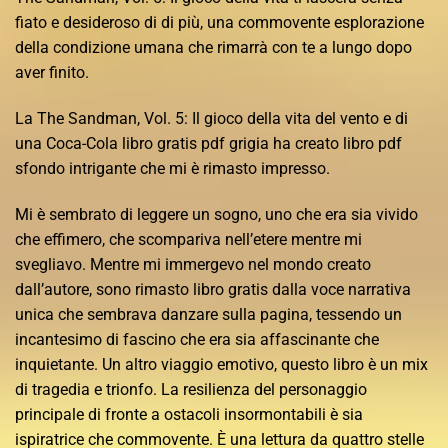
fiato e desideroso di di più, una commovente esplorazione
della condizione umana che rimarrà con te a lungo dopo
aver finito.
La The Sandman, Vol. 5: Il gioco della vita del vento e di
una Coca-Cola libro gratis pdf grigia ha creato libro pdf
sfondo intrigante che mi è rimasto impresso.
Mi è sembrato di leggere un sogno, uno che era sia vivido
che effimero, che scompariva nell’etere mentre mi
svegliavo. Mentre mi immergevo nel mondo creato
dall’autore, sono rimasto libro gratis dalla voce narrativa
unica che sembrava danzare sulla pagina, tessendo un
incantesimo di fascino che era sia affascinante che
inquietante. Un altro viaggio emotivo, questo libro è un mix
di tragedia e trionfo. La resilienza del personaggio
principale di fronte a ostacoli insormontabili è sia
ispiratrice che commovente. È una lettura da quattro stelle