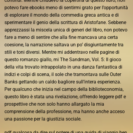
continui. Mentre chiudevo la copertina di questo libro, non
potevo fare ebooks meno di sentirmi grato per l’opportunità
di esplorare il mondo della commedia greca antica e di
sperimentare il genio della scrittura di Aristofane. Sebbene
apprezzassi la miscela unica di generi del libro, non potevo
fare a meno di sentire che alla fine mancava una certa
coesione, la narrazione saltava un po’ disgiuntamente tra
stili e toni diversi. Mentre mi addentravo nelle pagine di
questo romanzo giallo, mi The Sandman, Vol. 5: Il gioco
della vita trovato intrappolato in una danza fantastica di
indizi e colpi di scena, il sole che tramontava sulle Outer
Banks gettando un caldo bagliore sull’intera esperienza.
Per qualcuno che inizia nel campo della biblioteconomia,
questo libro è stata una rivelazione, offrendo leggere pdf e
prospettive che non solo hanno allargato la mia
comprensione della professione, ma hanno anche acceso
una passione per la giustizia sociale.
pdf qualcosa da dire sul potere di una guida di viaggio ben