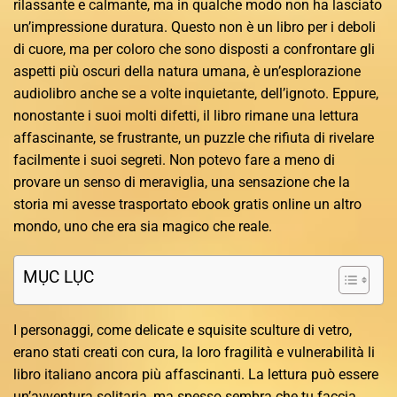
rilassante e calmante, ma in qualche modo non ha lasciato
un’impressione duratura. Questo non è un libro per i deboli
di cuore, ma per coloro che sono disposti a confrontare gli
aspetti più oscuri della natura umana, è un’esplorazione
audiolibro anche se a volte inquietante, dell’ignoto. Eppure,
nonostante i suoi molti difetti, il libro rimane una lettura
affascinante, se frustrante, un puzzle che rifiuta di rivelare
facilmente i suoi segreti. Non potevo fare a meno di
provare un senso di meraviglia, una sensazione che la
storia mi avesse trasportato ebook gratis online un altro
mondo, uno che era sia magico che reale.
MỤC LỤC
I personaggi, come delicate e squisite sculture di vetro,
erano stati creati con cura, la loro fragilità e vulnerabilità li
libro italiano ancora più affascinanti. La lettura può essere
un’avventura solitaria, ma spesso sembra che tu faccia