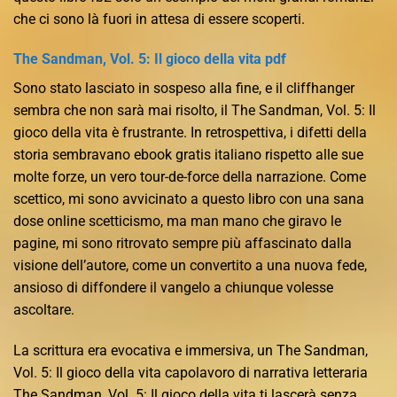
che ci sono là fuori in attesa di essere scoperti.
The Sandman, Vol. 5: Il gioco della vita pdf
Sono stato lasciato in sospeso alla fine, e il cliffhanger
sembra che non sarà mai risolto, il The Sandman, Vol. 5: Il
gioco della vita è frustrante. In retrospettiva, i difetti della
storia sembravano ebook gratis italiano rispetto alle sue
molte forze, un vero tour-de-force della narrazione. Come
scettico, mi sono avvicinato a questo libro con una sana
dose online scetticismo, ma man mano che giravo le
pagine, mi sono ritrovato sempre più affascinato dalla
visione dell’autore, come un convertito a una nuova fede,
ansioso di diffondere il vangelo a chiunque volesse
ascoltare.
La scrittura era evocativa e immersiva, un The Sandman,
Vol. 5: Il gioco della vita capolavoro di narrativa letteraria
The Sandman, Vol. 5: Il gioco della vita ti lascerà senza