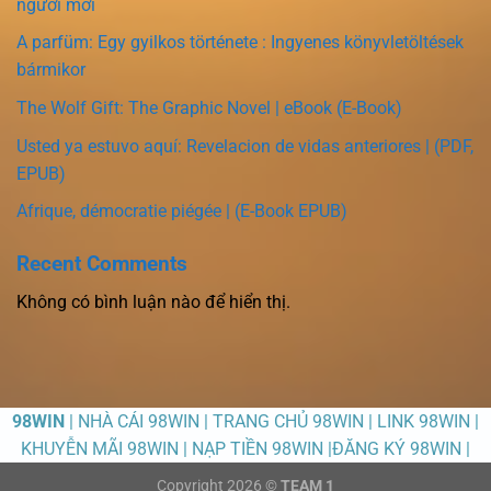
người mới
A parfüm: Egy gyilkos története : Ingyenes könyvletöltések
bármikor
The Wolf Gift: The Graphic Novel | eBook (E-Book)
Usted ya estuvo aquí: Revelacion de vidas anteriores | (PDF,
EPUB)
Afrique, démocratie piégée | (E-Book EPUB)
Recent Comments
Không có bình luận nào để hiển thị.
98WIN
| NHÀ CÁI 98WIN | TRANG CHỦ 98WIN | LINK 98WIN |
KHUYỄN MÃI 98WIN | NẠP TIỀN 98WIN |ĐĂNG KÝ 98WIN |
Copyright 2026 ©
TEAM 1