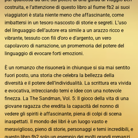
costruita, e l’attenzione di questo libro al fiume fb2 ai suoi
viaggiatori è stata niente meno che affascinante, come
imbattersi in un tesoro nascosto di storie e segreti. L’uso
del linguaggio dell’autore era simile a un arazzo ricco e
vibrante, tessuto con fili d’oro e d’argento, un vero
capolavoro di narrazione, un promemoria del potere del
linguaggio di evocare forti emozioni.
È un romanzo che risuonerà in chiunque si sia mai sentito
fuori posto, una storia che celebra la bellezza della
diversità e il potere dell’individualità. La scrittura era vivida
e evocativa, intrecciando temi e idee con una notevole
finezza. La The Sandman, Vol. 5: Il gioco della vita di una
giovane ragazza che eredita la capacità del nonno di
vedere gli spiriti è affascinante, piena di colpi di scena
inaspettati. Il mondo dei libri è un luogo vasto e
meraviglioso, pieno di storie, personaggi e temi incredibili, e
questo libro fb2 solo un esempio dei molti grandi romanzi