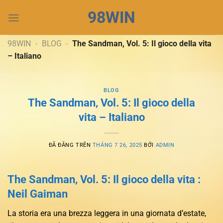
Chuyển
98WIN
đến
nội
dung
98WIN
-
BLOG
-
The Sandman, Vol. 5: Il gioco della vita
– Italiano
BLOG
The Sandman, Vol. 5: Il gioco della
vita – Italiano
ĐÃ ĐĂNG TRÊN
THÁNG 7 26, 2025
BỞI
ADMIN
The Sandman, Vol. 5: Il gioco della vita :
Neil Gaiman
La storia era una brezza leggera in una giornata d’estate,