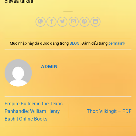
olevaa taikaa.
Mục nhập này đã được đăng trong
BLOG
. Đánh dấu trang
permalink
.
ADMIN
Empire Builder in the Texas
Panhandle: William Henry
Thor: Viikingit – PDF
Bush | Online Books