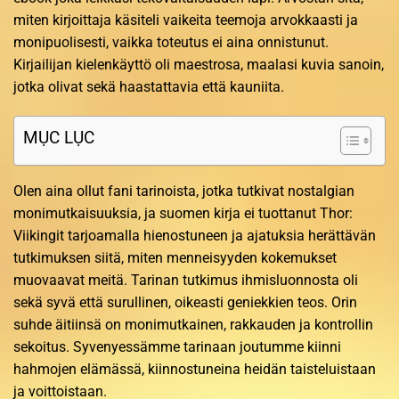
miten kirjoittaja käsiteli vaikeita teemoja arvokkaasti ja
monipuolisesti, vaikka toteutus ei aina onnistunut.
Kirjailijan kielenkäyttö oli maestrosa, maalasi kuvia sanoin,
jotka olivat sekä haastattavia että kauniita.
MỤC LỤC
Olen aina ollut fani tarinoista, jotka tutkivat nostalgian
monimutkaisuuksia, ja suomen kirja ei tuottanut Thor:
Viikingit tarjoamalla hienostuneen ja ajatuksia herättävän
tutkimuksen siitä, miten menneisyyden kokemukset
muovaavat meitä. Tarinan tutkimus ihmisluonnosta oli
sekä syvä että surullinen, oikeasti geniekkien teos. Orin
suhde äitiinsä on monimutkainen, rakkauden ja kontrollin
sekoitus. Syvenyessämme tarinaan joutumme kiinni
hahmojen elämässä, kiinnostuneina heidän taisteluistaan
ja voittoistaan.