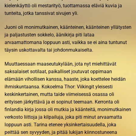
kielenkäyttö oli mestarityö, tuottamassa eläviä kuvia ja
tunteita, jotka tanssivat sivujen yli.
Juoni oli monimutkainen, käänteinen, käänteinen yllätysten
ja paljastusten sokkelo, äänikirja piti lataa
arvaamattomana loppuun asti, vaikka se ei aina tuntunut
täysin uskottavalta tai johdonmukaiselta.
Muuttaessaan maaseutukylään, jota nyt miehittävät
saksalaiset sotilaat, paikalliset joutuvat oppimaan
elämään vihollisen kanssa, haaste, joka koettelee heidän
ihmiskuntaansa. Kokoelma Thor: Viikingit yleisesti
keskinkertainen, mutta taide viimeisessä osassa oli
erityisen järkyttävä ja ei sopinut teemaan. Kerronta oli
finlandia kirja​ jossa oli mutkia ja käänteitä, monimutkainen
verkosto liittoja ja kilpailuja, joka piti minut arvaamatta
loppuun asti. Tarina etenee yksinkertaisuudella, joka
peittää sen syvyyden, ja pitää lukijan kiinnostuneena