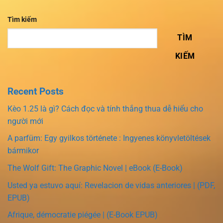
Tìm kiếm
TÌM
KIẾM
Recent Posts
Kèo 1.25 là gì? Cách đọc và tính thắng thua dễ hiểu cho
người mới
A parfüm: Egy gyilkos története : Ingyenes könyvletöltések
bármikor
The Wolf Gift: The Graphic Novel | eBook (E-Book)
Usted ya estuvo aquí: Revelacion de vidas anteriores | (PDF,
EPUB)
Afrique, démocratie piégée | (E-Book EPUB)