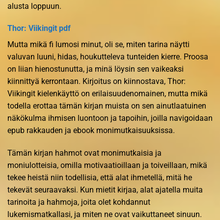
alusta loppuun.
Thor: Viikingit pdf
Mutta mikä fi lumosi minut, oli se, miten tarina näytti
valuvan luuni, hidas, houkutteleva tunteiden kierre. Proosa
on liian hienostunutta, ja minä löysin sen vaikeaksi
kiinnittyä kerrontaan. Kirjoitus on kiinnostava, Thor:
Viikingit kielenkäyttö on erilaisuudenomainen, mutta mikä
todella erottaa tämän kirjan muista on sen ainutlaatuinen
näkökulma ihmisen luontoon ja tapoihin, joilla navigoidaan
epub rakkauden ja ebook monimutkaisuuksissa.
Tämän kirjan hahmot ovat monimutkaisia ja
moniulotteisia, omilla motivaatioillaan ja toiveillaan, mikä
tekee heistä niin todellisia, että alat ihmetellä, mitä he
tekevät seuraavaksi. Kun mietit kirjaa, alat ajatella muita
tarinoita ja hahmoja, joita olet kohdannut
lukemismatkallasi, ja miten ne ovat vaikuttaneet sinuun.