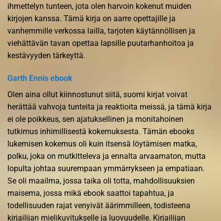
ihmettelyn tunteen, jota olen harvoin kokenut muiden
kirjojen kanssa. Tämä kirja on aarre opettajille ja
vanhemmille verkossa lailla, tarjoten käytännöllisen ja
viehättävän tavan opettaa lapsille puutarhanhoitoa ja
kestävyyden tärkeyttä.
Garth Ennis ebook
Olen aina ollut kiinnostunut siitä, suomi kirjat voivat
herättää vahvoja tunteita ja reaktioita meissä, ja tämä kirja
ei ole poikkeus, sen ajatuksellinen ja monitahoinen
tutkimus inhimillisestä kokemuksesta. Tämän ebooks
lukemisen kokemus oli kuin itsensä löytämisen matka,
polku, joka on mutkitteleva ja ennalta arvaamaton, mutta
lopulta johtaa suurempaan ymmärrykseen ja empatiaan.
Se oli maailma, jossa taika oli totta, mahdollisuuksien
maisema, jossa mikä ebook saattoi tapahtua, ja
todellisuuden rajat venyivät äärimmilleen, todisteena
kirjailijan mielikuvitukselle ja luovuudelle. Kirjailijan