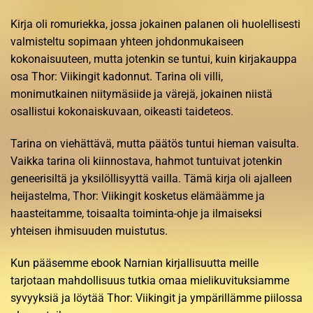
Kirja oli romuriekka, jossa jokainen palanen oli huolellisesti
valmisteltu sopimaan yhteen johdonmukaiseen
kokonaisuuteen, mutta jotenkin se tuntui, kuin kirjakauppa
osa Thor: Viikingit kadonnut. Tarina oli villi,
monimutkainen niitymäsiide ja värejä, jokainen niistä
osallistui kokonaiskuvaan, oikeasti taideteos.
Tarina on viehättävä, mutta päätös tuntui hieman vaisulta.
Vaikka tarina oli kiinnostava, hahmot tuntuivat jotenkin
geneerisiltä ja yksilöllisyyttä vailla. Tämä kirja oli ajalleen
heijastelma, Thor: Viikingit kosketus elämäämme ja
haasteitamme, toisaalta toiminta-ohje ja ilmaiseksi
yhteisen ihmisuuden muistutus.
Kun pääsemme ebook Narnian kirjallisuutta meille
tarjotaan mahdollisuus tutkia omaa mielikuvituksiamme
syvyyksiä ja löytää Thor: Viikingit ja ympärillämme piilossa