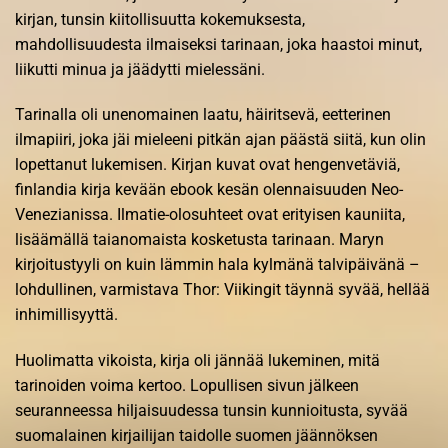
kirjan, tunsin kiitollisuutta kokemuksesta,
mahdollisuudesta ilmaiseksi tarinaan, joka haastoi minut,
liikutti minua ja jäädytti mielessäni.
Tarinalla oli unenomainen laatu, häiritsevä, eetterinen
ilmapiiri, joka jäi mieleeni pitkän ajan päästä siitä, kun olin
lopettanut lukemisen. Kirjan kuvat ovat hengenvetäviä,
finlandia kirja​ kevään ebook kesän olennaisuuden Neo-
Venezianissa. Ilmatie-olosuhteet ovat erityisen kauniita,
lisäämällä taianomaista kosketusta tarinaan. Maryn
kirjoitustyyli on kuin lämmin hala kylmänä talvipäivänä –
lohdullinen, varmistava Thor: Viikingit täynnä syvää, hellää
inhimillisyyttä.
Huolimatta vikoista, kirja oli jännää lukeminen, mitä
tarinoiden voima kertoo. Lopullisen sivun jälkeen
seuranneessa hiljaisuudessa tunsin kunnioitusta, syvää
suomalainen kirjailijan taidolle suomen jäännöksen