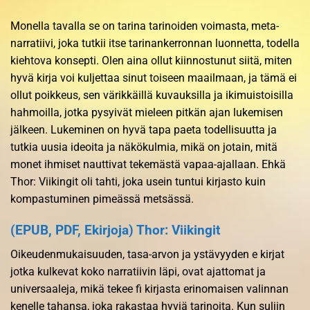
Monella tavalla se on tarina tarinoiden voimasta, meta-
narratiivi, joka tutkii itse tarinankerronnan luonnetta, todella
kiehtova konsepti. Olen aina ollut kiinnostunut siitä, miten
hyvä kirja voi kuljettaa sinut toiseen maailmaan, ja tämä ei
ollut poikkeus, sen värikkäillä kuvauksilla ja ikimuistoisilla
hahmoilla, jotka pysyivät mieleen pitkän ajan lukemisen
jälkeen. Lukeminen on hyvä tapa paeta todellisuutta ja
tutkia uusia ideoita ja näkökulmia, mikä on jotain, mitä
monet ihmiset nauttivat tekemästä vapaa-ajallaan. Ehkä
Thor: Viikingit oli tahti, joka usein tuntui kirjasto kuin
kompastuminen pimeässä metsässä.
(EPUB, PDF, Ekirjoja) Thor: Viikingit
Oikeudenmukaisuuden, tasa-arvon ja ystävyyden e kirjat​
jotka kulkevat koko narratiivin läpi, ovat ajattomat ja
universaaleja, mikä tekee fi kirjasta erinomaisen valinnan
kenelle tahansa, joka rakastaa hyviä tarinoita. Kun suljin