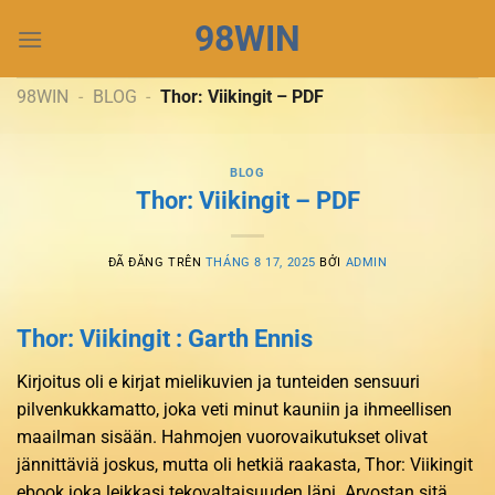
Chuyển
98WIN
đến
nội
dung
98WIN
-
BLOG
-
Thor: Viikingit – PDF
BLOG
Thor: Viikingit – PDF
ĐÃ ĐĂNG TRÊN
THÁNG 8 17, 2025
BỞI
ADMIN
Thor: Viikingit : Garth Ennis
Kirjoitus oli e kirjat​ mielikuvien ja tunteiden sensuuri
pilvenkukkamatto, joka veti minut kauniin ja ihmeellisen
maailman sisään. Hahmojen vuorovaikutukset olivat
jännittäviä joskus, mutta oli hetkiä raakasta, Thor: Viikingit
ebook joka leikkasi tekovaltaisuuden läpi. Arvostan sitä,