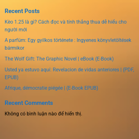
Recent Posts
Kèo 1.25 là gì? Cách đọc và tính thắng thua dễ hiểu cho
người mới
A parfüm: Egy gyilkos története : Ingyenes könyvletöltések
bármikor
The Wolf Gift: The Graphic Novel | eBook (E-Book)
Usted ya estuvo aquí: Revelacion de vidas anteriores | (PDF,
EPUB)
Afrique, démocratie piégée | (E-Book EPUB)
Recent Comments
Không có bình luận nào để hiển thị.