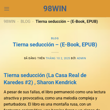
Chuyển
98WIN
đến
nội
dung
98WIN
-
BLOG
-
Tierna seducción – (E-Book, EPUB)
BLOG
Tierna seducción – (E-Book, EPUB)
ĐÃ ĐĂNG TRÊN
THÁNG 10 2, 2025
BỞI
ADMIN
Tierna seducción (La Casa Real de
Karedes #2) , Sharon Kendrick
A pesar de sus fallas, el libro permaneció como una lectura
atractiva y provocativa, como una melodía compleja y
perturbadora. El libro es una montaña rusa, con un