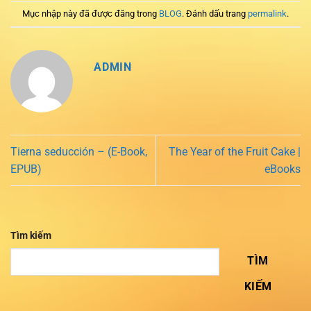
Mục nhập này đã được đăng trong
BLOG
. Đánh dấu trang
permalink
.
ADMIN
Tierna seducción – (E-Book,
The Year of the Fruit Cake |
EPUB)
eBooks
Tìm kiếm
TÌM
KIẾM