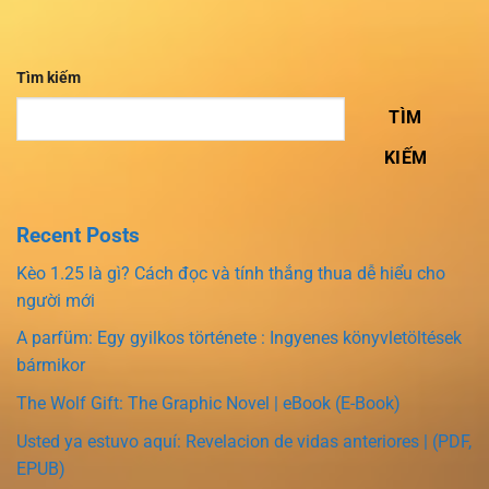
Tìm kiếm
TÌM
KIẾM
Recent Posts
Kèo 1.25 là gì? Cách đọc và tính thắng thua dễ hiểu cho
người mới
A parfüm: Egy gyilkos története : Ingyenes könyvletöltések
bármikor
The Wolf Gift: The Graphic Novel | eBook (E-Book)
Usted ya estuvo aquí: Revelacion de vidas anteriores | (PDF,
EPUB)