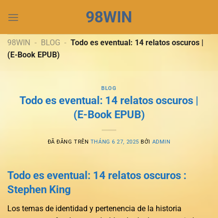
Chuyển
98WIN
đến
nội
dung
98WIN
-
BLOG
-
Todo es eventual: 14 relatos oscuros |
(E-Book EPUB)
BLOG
Todo es eventual: 14 relatos oscuros |
(E-Book EPUB)
ĐÃ ĐĂNG TRÊN
THÁNG 6 27, 2025
BỞI
ADMIN
Todo es eventual: 14 relatos oscuros :
Stephen King
Los temas de identidad y pertenencia de la historia