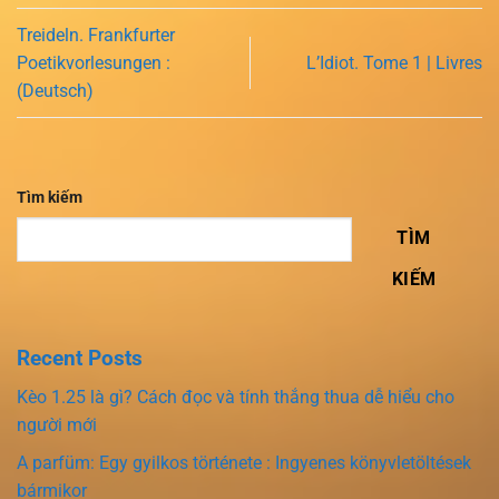
Treideln. Frankfurter
Poetikvorlesungen :
L’Idiot. Tome 1 | Livres
(Deutsch)
Tìm kiếm
TÌM
KIẾM
Recent Posts
Kèo 1.25 là gì? Cách đọc và tính thắng thua dễ hiểu cho
người mới
A parfüm: Egy gyilkos története : Ingyenes könyvletöltések
bármikor