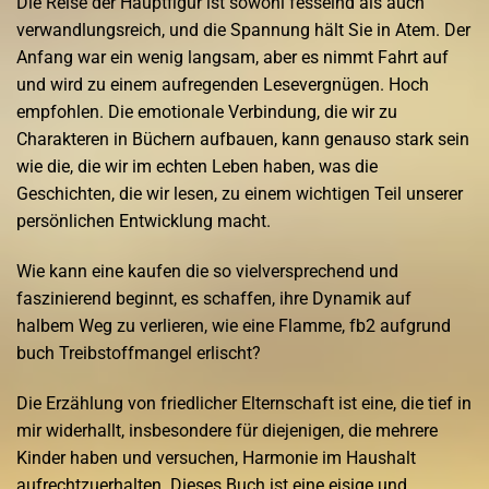
Die Reise der Hauptfigur ist sowohl fesselnd als auch
verwandlungsreich, und die Spannung hält Sie in Atem. Der
Anfang war ein wenig langsam, aber es nimmt Fahrt auf
und wird zu einem aufregenden Lesevergnügen. Hoch
empfohlen. Die emotionale Verbindung, die wir zu
Charakteren in Büchern aufbauen, kann genauso stark sein
wie die, die wir im echten Leben haben, was die
Geschichten, die wir lesen, zu einem wichtigen Teil unserer
persönlichen Entwicklung macht.
Wie kann eine kaufen die so vielversprechend und
faszinierend beginnt, es schaffen, ihre Dynamik auf
halbem Weg zu verlieren, wie eine Flamme, fb2 aufgrund
buch Treibstoffmangel erlischt?
Die Erzählung von friedlicher Elternschaft ist eine, die tief in
mir widerhallt, insbesondere für diejenigen, die mehrere
Kinder haben und versuchen, Harmonie im Haushalt
aufrechtzuerhalten. Dieses Buch ist eine eisige und