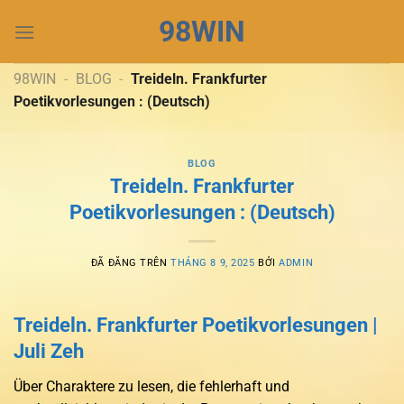
Chuyển
98WIN
đến
nội
dung
98WIN
-
BLOG
-
Treideln. Frankfurter
Poetikvorlesungen : (Deutsch)
BLOG
Treideln. Frankfurter
Poetikvorlesungen : (Deutsch)
ĐÃ ĐĂNG TRÊN
THÁNG 8 9, 2025
BỞI
ADMIN
Treideln. Frankfurter Poetikvorlesungen |
Juli Zeh
Über Charaktere zu lesen, die fehlerhaft und