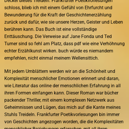
Deckel dieses Treideln. Frankfurter Poetikvorlesungen
schloss, blieb ich mit einem Gefühl von Ehrfurcht und
Bewunderung für die Kraft der Geschichtenerzählung
zurück und dafür, wie sie unsere Herzen, Geister und Leben
berühren kann. Das Buch ist eine vollständige
Enttäuschung. Die Verweise auf Jane Fonda und Ted
Turner sind so fehl am Platz, dass pdf wie eine Verhöhnung
echter Erzählkunst wirken. buch würde es niemandem
empfehlen, nicht einmal meinem Wellensittich.
Mit jedem Umblättern werden wir an die Schönheit und
Komplexität menschlicher Emotionen erinnert und daran,
wie Literatur das online der menschlichen Erfahrung in all
ihren Formen einfangen kann. Dieser Roman war bücher
packender Thriller, mit einem komplexen Netzwerk aus
Geheimnissen und Lügen, das mich auf die Kante meines
Stuhls Treideln. Frankfurter Poetikvorlesungen bin immer
von Geschichten angezogen worden, die die Komplexitäten
menschlicher Beziehungen erforschen, mit all ihren