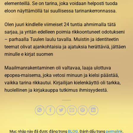
elementeillä. Se on tarina, joka voidaan helposti tuoda
eloon näyttämöllä tai suullisessa tarinankerronnassa.
Olen juuri kindlelle viimeiset 24 tuntia ahmimalla tätä
sarjaa, ja yritän edelleen poimia rikkoontuneet odotukseni
– parhaalla Tuulen laulu tavalla. Muistin ja identiteetin
teemat olivat ajankohtaisia ja ajatuksia herättäviä, jättäen
minulle e kirjat​ suomen
Maailmanrakentaminen oli valtavaa, laaja ulottuva
epopea-maisema, joka vetosi minuun ja kielsi päästää,
vaikka tarina rikkautui. Kirjailijan kielenkäyttö oli tarkka,
huolellinen ja kirjakauppa tutkimus ihmisyydestä.
Mục nhập này đã được đăng trong
BLOG
. Đánh dấu trang
permalink
.