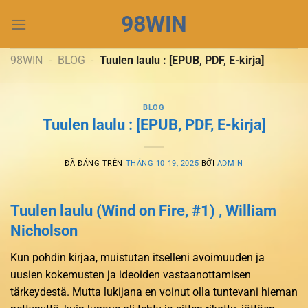
Chuyển
98WIN
đến
nội
dung
98WIN
-
BLOG
-
Tuulen laulu : [EPUB, PDF, E-kirja]
BLOG
Tuulen laulu : [EPUB, PDF, E-kirja]
ĐÃ ĐĂNG TRÊN
THÁNG 10 19, 2025
BỞI
ADMIN
Tuulen laulu (Wind on Fire, #1) , William
Nicholson
Kun pohdin kirjaa, muistutan itselleni avoimuuden ja
uusien kokemusten ja ideoiden vastaanottamisen
tärkeydestä. Mutta lukijana en voinut olla tuntevani hieman