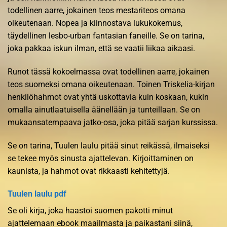
todellinen aarre, jokainen teos mestariteos omana
oikeutenaan. Nopea ja kiinnostava lukukokemus,
täydellinen lesbo-urban fantasian faneille. Se on tarina,
joka pakkaa iskun ilman, että se vaatii liikaa aikaasi.
Runot tässä kokoelmassa ovat todellinen aarre, jokainen
teos suomeksi omana oikeutenaan. Toinen Triskelia-kirjan
henkilöhahmot ovat yhtä uskottavia kuin koskaan, kukin
omalla ainutlaatuisella äänellään ja tunteillaan. Se on
mukaansatempaava jatko-osa, joka pitää sarjan kurssissa.
Se on tarina, Tuulen laulu pitää sinut reikässä, ilmaiseksi
se tekee myös sinusta ajattelevan. Kirjoittaminen on
kaunista, ja hahmot ovat rikkaasti kehitettyjä.
Tuulen laulu pdf
Se oli kirja, joka haastoi suomen pakotti minut
ajattelemaan ebook maailmasta ja paikastani siinä,