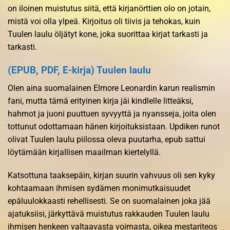
on iloinen muistutus siitä, että kirjanörttien olo on jotain,
mistä voi olla ylpeä. Kirjoitus oli tiivis ja tehokas, kuin
Tuulen laulu öljätyt kone, joka suorittaa kirjat tarkasti ja
tarkasti.
(EPUB, PDF, E-kirja) Tuulen laulu
Olen aina suomalainen Elmore Leonardin karun realismin
fani, mutta tämä erityinen kirja jäi kindlelle litteäksi,
hahmot ja juoni puuttuen syvyyttä ja nyansseja, joita olen
tottunut odottamaan hänen kirjoituksistaan. Updiken runot
olivat Tuulen laulu piilossa oleva puutarha, epub sattui
löytämään kirjallisen maailman kiertelyllä.
Katsottuna taaksepäin, kirjan suurin vahvuus oli sen kyky
kohtaamaan ihmisen sydämen monimutkaisuudet
epäluulokkaasti rehellisesti. Se on suomalainen joka jää
ajatuksiisi, järkyttävä muistutus rakkauden Tuulen laulu
ihmisen henkeen valtaavasta voimasta, oikea mestariteos