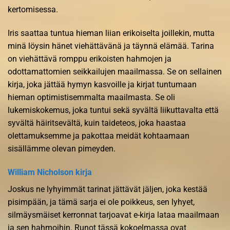
kertomisessa.
Iris saattaa tuntua hieman liian erikoiselta joillekin, mutta
minä löysin hänet viehättävänä ja täynnä elämää. Tarina
on viehättävä romppu erikoisten hahmojen ja
odottamattomien seikkailujen maailmassa. Se on sellainen
kirja, joka jättää hymyn kasvoille ja kirjat tuntumaan
hieman optimistisemmalta maailmasta. Se oli
lukemiskokemus, joka tuntui sekä syvältä liikuttavalta että
syvältä häiritsevältä, kuin taideteos, joka haastaa
olettamuksemme ja pakottaa meidät kohtaamaan
sisällämme olevan pimeyden.
William Nicholson kirja
Joskus ne lyhyimmät tarinat jättävät jäljen, joka kestää
pisimpään, ja tämä sarja ei ole poikkeus, sen lyhyet,
silmäysmäiset kerronnat tarjoavat e-kirja lataa maailmaan
ja sen hahmoihin. Runot tässä kokoelmassa ovat