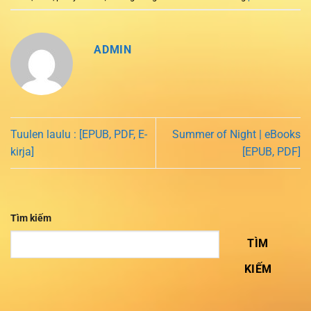
ADMIN
Tuulen laulu : [EPUB, PDF, E-
Summer of Night | eBooks
kirja]
[EPUB, PDF]
Tìm kiếm
TÌM
KIẾM