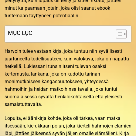
pettynyttä, kuin lupaus oli tehty ja sitten rikottu, jättäen
minut kaipaamaan jotain, joka olisi saanut ebook
tuntemaan täyttyneen potentiaalin.
MỤC LỤC
Harvoin tulee vastaan kirja, joka tuntuu niin syvällisesti
juurtuneelta todellisuuteen, kuin valokuva, joka on napattu
hetkellä. Lukiessani tunsin itseni tulevan osaksi
kertomusta, lankana, joka on kudottu tarinan
monimutkaiseen kangaspuutokseen, yhteydessä
hahmoihin ja heidän matkoihinsa tavalla, joka tuntui
suomalaisessa syvältä henkilökohtaiselta että yleisesti
samaistuttavalta.
Lopulta, ei äänikirja kohde, joka oli tärkeä, vaan matka
itsessään, kierukkaan polun, joka kierteli hahmojen elämien
läpi, jättäen jälkeensä syvän jäljen omalle elämälleni. Kirja