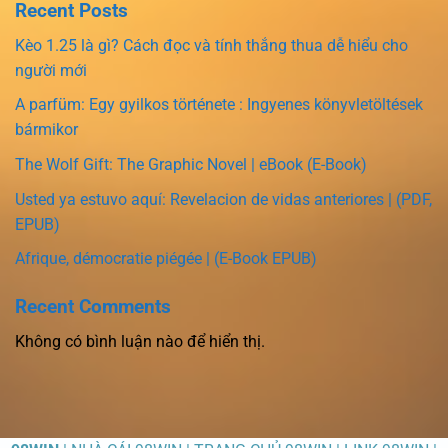
Recent Posts
Kèo 1.25 là gì? Cách đọc và tính thắng thua dễ hiểu cho
người mới
A parfüm: Egy gyilkos története : Ingyenes könyvletöltések
bármikor
The Wolf Gift: The Graphic Novel | eBook (E-Book)
Usted ya estuvo aquí: Revelacion de vidas anteriores | (PDF,
EPUB)
Afrique, démocratie piégée | (E-Book EPUB)
Recent Comments
Không có bình luận nào để hiển thị.