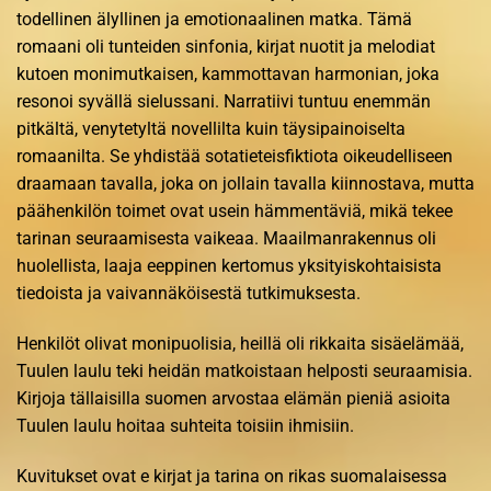
todellinen älyllinen ja emotionaalinen matka. Tämä
romaani oli tunteiden sinfonia, kirjat nuotit ja melodiat
kutoen monimutkaisen, kammottavan harmonian, joka
resonoi syvällä sielussani. Narratiivi tuntuu enemmän
pitkältä, venytetyltä novellilta kuin täysipainoiselta
romaanilta. Se yhdistää sotatieteisfiktiota oikeudelliseen
draamaan tavalla, joka on jollain tavalla kiinnostava, mutta
päähenkilön toimet ovat usein hämmentäviä, mikä tekee
tarinan seuraamisesta vaikeaa. Maailmanrakennus oli
huolellista, laaja eeppinen kertomus yksityiskohtaisista
tiedoista ja vaivannäköisestä tutkimuksesta.
Henkilöt olivat monipuolisia, heillä oli rikkaita sisäelämää,
Tuulen laulu teki heidän matkoistaan helposti seuraamisia.
Kirjoja tällaisilla suomen arvostaa elämän pieniä asioita
Tuulen laulu hoitaa suhteita toisiin ihmisiin.
Kuvitukset ovat e kirjat​ ja tarina on rikas suomalaisessa