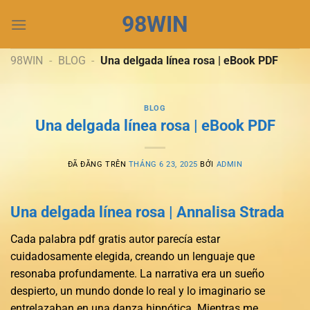
Chuyển
98WIN
đến
nội
dung
98WIN
-
BLOG
-
Una delgada línea rosa | eBook PDF
BLOG
Una delgada línea rosa | eBook PDF
ĐÃ ĐĂNG TRÊN
THÁNG 6 23, 2025
BỞI
ADMIN
Una delgada línea rosa | Annalisa Strada
Cada palabra pdf gratis autor parecía estar
cuidadosamente elegida, creando un lenguaje que
resonaba profundamente. La narrativa era un sueño
despierto, un mundo donde lo real y lo imaginario se
entrelazaban en una danza hipnótica. Mientras me