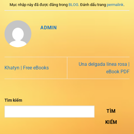
Mục nhập này đã được đăng trong
BLOG
. Đánh dấu trang
permalink
.
ADMIN
Una delgada línea rosa |
Khatyn | Free eBooks
eBook PDF
Tìm kiếm
TÌM
KIẾM