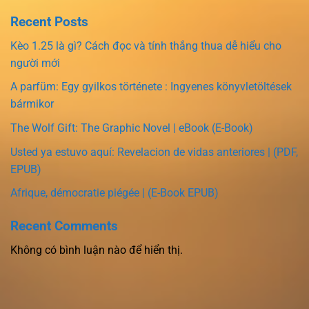
Recent Posts
Kèo 1.25 là gì? Cách đọc và tính thắng thua dễ hiểu cho
người mới
A parfüm: Egy gyilkos története : Ingyenes könyvletöltések
bármikor
The Wolf Gift: The Graphic Novel | eBook (E-Book)
Usted ya estuvo aquí: Revelacion de vidas anteriores | (PDF,
EPUB)
Afrique, démocratie piégée | (E-Book EPUB)
Recent Comments
Không có bình luận nào để hiển thị.