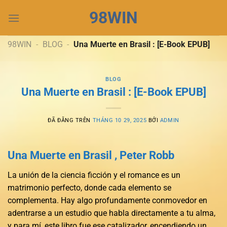
Chuyển
98WIN
đến
nội
dung
98WIN
-
BLOG
-
Una Muerte en Brasil : [E-Book EPUB]
BLOG
Una Muerte en Brasil : [E-Book EPUB]
ĐÃ ĐĂNG TRÊN
THÁNG 10 29, 2025
BỞI
ADMIN
Una Muerte en Brasil , Peter Robb
La unión de la ciencia ficción y el romance es un
matrimonio perfecto, donde cada elemento se
complementa. Hay algo profundamente conmovedor en
adentrarse a un estudio que habla directamente a tu alma,
y para mí, este libro fue ese catalizador, encendiendo un