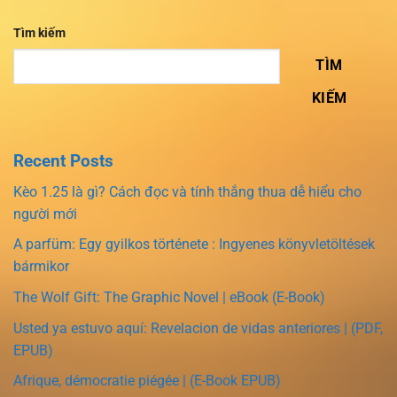
Tìm kiếm
TÌM
KIẾM
Recent Posts
Kèo 1.25 là gì? Cách đọc và tính thắng thua dễ hiểu cho
người mới
A parfüm: Egy gyilkos története : Ingyenes könyvletöltések
bármikor
The Wolf Gift: The Graphic Novel | eBook (E-Book)
Usted ya estuvo aquí: Revelacion de vidas anteriores | (PDF,
EPUB)
Afrique, démocratie piégée | (E-Book EPUB)