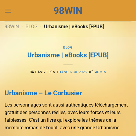
Chuyển
98WIN
đến
nội
dung
98WIN
-
BLOG
-
Urbanisme | eBooks [EPUB]
BLOG
Urbanisme | eBooks [EPUB]
ĐÃ ĐĂNG TRÊN
THÁNG 6 30, 2025
BỞI
ADMIN
Urbanisme – Le Corbusier
Les personnages sont aussi authentiques téléchargement
gratuit des personnes réelles, avec leurs forces et leurs
faiblesses. C’est un livre qui explore les thèmes de la
mémoire roman de l’oubli avec une grande Urbanisme