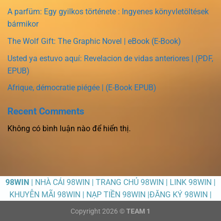
A parfüm: Egy gyilkos története : Ingyenes könyvletöltések
bármikor
The Wolf Gift: The Graphic Novel | eBook (E-Book)
Usted ya estuvo aquí: Revelacion de vidas anteriores | (PDF,
EPUB)
Afrique, démocratie piégée | (E-Book EPUB)
Recent Comments
Không có bình luận nào để hiển thị.
98WIN
| NHÀ CÁI 98WIN | TRANG CHỦ 98WIN | LINK 98WIN |
KHUYỄN MÃI 98WIN | NẠP TIỀN 98WIN |ĐĂNG KÝ 98WIN |
Copyright 2026 ©
TEAM 1