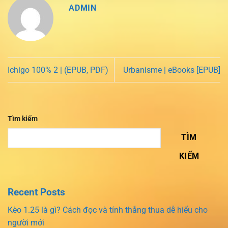
ADMIN
Ichigo 100% 2 | (EPUB, PDF)
Urbanisme | eBooks [EPUB]
Tìm kiếm
TÌM
KIẾM
Recent Posts
Kèo 1.25 là gì? Cách đọc và tính thắng thua dễ hiểu cho
người mới