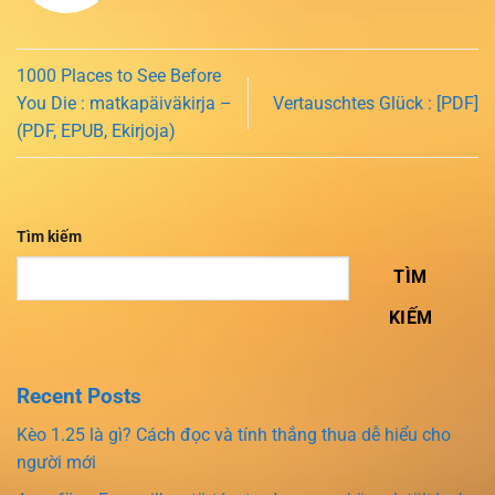
1000 Places to See Before
You Die : matkapäiväkirja –
Vertauschtes Glück : [PDF]
(PDF, EPUB, Ekirjoja)
Tìm kiếm
TÌM
KIẾM
Recent Posts
Kèo 1.25 là gì? Cách đọc và tính thắng thua dễ hiểu cho
người mới