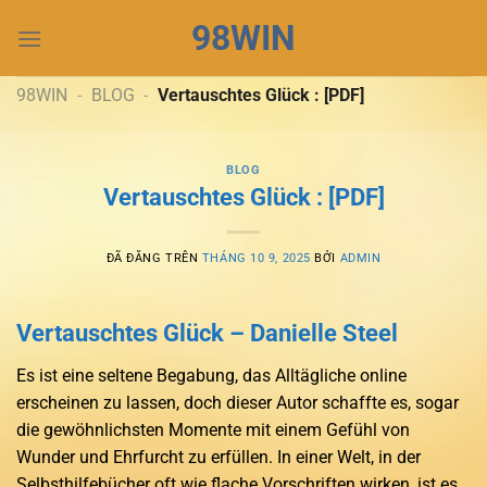
Chuyển
98WIN
đến
nội
dung
98WIN
-
BLOG
-
Vertauschtes Glück : [PDF]
BLOG
Vertauschtes Glück : [PDF]
ĐÃ ĐĂNG TRÊN
THÁNG 10 9, 2025
BỞI
ADMIN
Vertauschtes Glück – Danielle Steel
Es ist eine seltene Begabung, das Alltägliche online
erscheinen zu lassen, doch dieser Autor schaffte es, sogar
die gewöhnlichsten Momente mit einem Gefühl von
Wunder und Ehrfurcht zu erfüllen. In einer Welt, in der
Selbsthilfebücher oft wie flache Vorschriften wirken, ist es