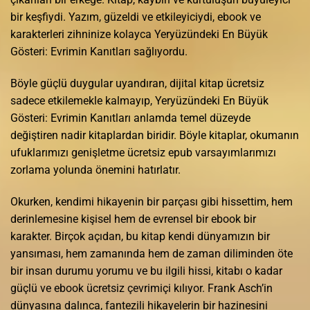
bir keşfiydi. Yazım, güzeldi ve etkileyiciydi, ebook ve
karakterleri zihninize kolayca Yeryüzündeki En Büyük
Gösteri: Evrimin Kanıtları sağlıyordu.
Böyle güçlü duygular uyandıran, dijital kitap ücretsiz
sadece etkilemekle kalmayıp, Yeryüzündeki En Büyük
Gösteri: Evrimin Kanıtları anlamda temel düzeyde
değiştiren nadir kitaplardan biridir. Böyle kitaplar, okumanın
ufuklarımızı genişletme ücretsiz epub varsayımlarımızı
zorlama yolunda önemini hatırlatır.
Okurken, kendimi hikayenin bir parçası gibi hissettim, hem
derinlemesine kişisel hem de evrensel bir ebook bir
karakter. Birçok açıdan, bu kitap kendi dünyamızın bir
yansıması, hem zamanında hem de zaman diliminden öte
bir insan durumu yorumu ve bu ilgili hissi, kitabı o kadar
güçlü ve ebook ücretsiz çevrimiçi kılıyor. Frank Asch’in
dünyasına dalınca, fantezili hikayelerin bir hazinesini