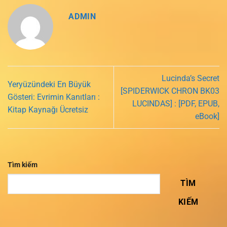
ADMIN
Lucinda’s Secret
Yeryüzündeki En Büyük
[SPIDERWICK CHRON BK03
Gösteri: Evrimin Kanıtları :
LUCINDAS] : [PDF, EPUB,
Kitap Kaynağı Ücretsiz
eBook]
Tìm kiếm
TÌM
KIẾM