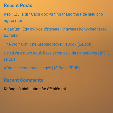
Recent Posts
Kèo 1.25 là gì? Cách đọc và tính thắng thua dễ hiểu cho
người mới
A parfüm: Egy gyilkos története : Ingyenes könyvletöltések
bármikor
The Wolf Gift: The Graphic Novel | eBook (E-Book)
Usted ya estuvo aquí: Revelacion de vidas anteriores | (PDF,
EPUB)
Afrique, démocratie piégée | (E-Book EPUB)
Recent Comments
Không có bình luận nào để hiển thị.