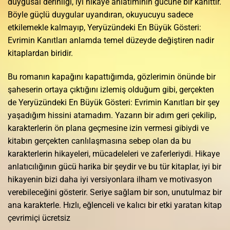
duygusal derinliği, iyi hikaye anlatımının gücüne bir kanıttır.
Böyle güçlü duygular uyandıran, okuyucuyu sadece
etkilemekle kalmayıp, Yeryüzündeki En Büyük Gösteri:
Evrimin Kanıtları anlamda temel düzeyde değiştiren nadir
kitaplardan biridir.
Bu romanın kapağını kapattığımda, gözlerimin önünde bir
şaheserin ortaya çıktığını izlemiş olduğum gibi, gerçekten
de Yeryüzündeki En Büyük Gösteri: Evrimin Kanıtları bir şey
yaşadığım hissini atamadım. Yazarın bir adım geri çekilip,
karakterlerin ön plana geçmesine izin vermesi gibiydi ve
kitabın gerçekten canlılaşmasına sebep olan da bu
karakterlerin hikayeleri, mücadeleleri ve zaferleriydi. Hikaye
anlatıcılığının gücü harika bir şeydir ve bu tür kitaplar, iyi bir
hikayenin bizi daha iyi versiyonlara ilham ve motivasyon
verebileceğini gösterir. Seriye sağlam bir son, unutulmaz bir
ana karakterle. Hızlı, eğlenceli ve kalıcı bir etki yaratan kitap
çevrimiçi ücretsiz