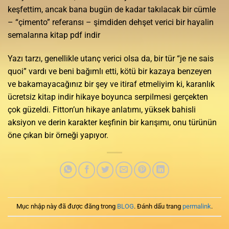
keşfettim, ancak bana bugün de kadar takılacak bir cümle
– “çimento” referansı – şimdiden dehşet verici bir hayalin
semalarına kitap pdf indir
Yazı tarzı, genellikle utanç verici olsa da, bir tür “je ne sais
quoi” vardı ve beni bağımlı etti, kötü bir kazaya benzeyen
ve bakamayacağınız bir şey ve itiraf etmeliyim ki, karanlık
ücretsiz kitap indir hikaye boyunca serpilmesi gerçekten
çok güzeldi. Fitton’un hikaye anlatımı, yüksek bahisli
aksiyon ve derin karakter keşfinin bir karışımı, onu türünün
öne çıkan bir örneği yapıyor.
Mục nhập này đã được đăng trong
BLOG
. Đánh dấu trang
permalink
.