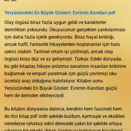
Yeryüzündeki En Büyük Gösteri: Evrimin Kanıtları pdf
Olay örgüsü biraz fazla uygun geldi ve karakterler
derinlikten yoksundu. Okuyucunun gerçekten yankılanması
için daha fazla içerik gerekiyordu. Biraz hayal kırıklığı,
ancak hafif, fantastik hikayelerden hoşlananlar için hala
çekici olabilir. Tarihsel ortam iyi çizilmişti, ancak olay
örgüsü biraz düz ve az gelişmişti. Türkçe: Edebi dünyada,
bu gibi kitaplar, hikaye anlatma sanatının insanları birbirine
bağlamak ve empati yaratmak için güçlü çevrimiçi oku
ücretsiz araç olduğunu hatırlatıyor. Kitabın sonu
Yeryüzündeki En Büyük Gösteri: Evrimin Kanıtları güçlü
hem de derinden etkileyiciydi.
Bu kitabın dünyasına dalınca, kendimi hem fascineli hem
de itici kitap pdf indir şekilde buldum, karmaşık ve eksikleri
neredeyse rahatsız edici derecede yakın bir şekilde ortaya
çıkarılan bir erkeğe. Kitap, kaybın ve kurtuluşun büyüleyici