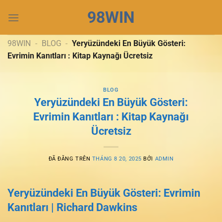
Chuyển
98WIN
đến
nội
dung
98WIN
-
BLOG
-
Yeryüzündeki En Büyük Gösteri:
Evrimin Kanıtları : Kitap Kaynağı Ücretsiz
BLOG
Yeryüzündeki En Büyük Gösteri:
Evrimin Kanıtları : Kitap Kaynağı
Ücretsiz
ĐÃ ĐĂNG TRÊN
THÁNG 8 20, 2025
BỞI
ADMIN
Yeryüzündeki En Büyük Gösteri: Evrimin
Kanıtları | Richard Dawkins