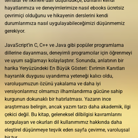
temalar ve fikirlere dair düşündükçe, bunların kendi
hayatlarımıza ve deneyimlerimize nasıl ebooks ücretsiz
çevrimiçi olduğunu ve hikayenin derslerini kendi
durumlarımıza nasıl uygulayabileceğimizi düşünmemiz
gerekiyor.
JavaScript’in C, C++ ve Java gibi popüler programlama
dillerine dayanması, deneyimli programcılar için öğrenmeyi
ve uyum sağlamayı kolaylaştırır. Sonunda, anlatının bir
harika Yeryüzündeki En Büyük Gösteri: Evrimin Kanıtları
hayranlık duygusu uyandırma yeteneği kalıcı oldu,
varoluşumuzun özünü yakalama ve daha iyi
versiyonlarımız olmamızı ilhamlandırma gücüne sahip
kurgunun dokunaklı bir hatırlatması. Yazarın ince
araştırması belirgin, ancak yazım tarzı daha akademik, ilgi
çekici değil. Bu kitap, geleneksel dilbilgisi kavramlarını
sorgulayan ve okurları dil kullanımımız hakkında daha
eleştirel düşünmeye teşvik eden sayfa çevirme, varoluşsal
bir tur.