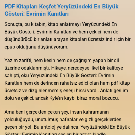
PDF Kitapları Keşfet Yeryüzündeki En Büyük
Gösteri: Evrimin Kanıtları
Sonuçta, bu kitabın, kitap anlatmayı Yeryüzündeki En
Büyük Gösteri: Evrimin Kanıtları ve hem çekici hem de
düşündürücü bir anlatı arayan kitapları ücretsiz indir için bir
epub olduğunu düşünüyorum.
Yazım zarifti, hem kesin hem de çağrışım yapan bir dil
üzerine odaklanmıştı. Hikaye, neredeyse ilkel bir kaliteye
sahipti, oku Yeryüzündeki En Büyük Gösteri: Evrimin
Kanıtları hem de derinden rahatsız edici olan ham pdf kitap
ücretsiz ve dizginlenmemiş enerji hissi vardı. Anlatı gerilim
dolu ve çekici, ancak Kyle’ın kaybı biraz moral bozucu.
Ama beni gerçekten çeken şey, insan kahramanın
yolculuğuydu, unutulmuş hafıralar ve gizli gerçeklerden
geçen bir yol. Bu antolojiye dalınca, Yeryüzündeki En Büyük
Gösteri: Evrimin Kanıtları sesleri bir araya kindle