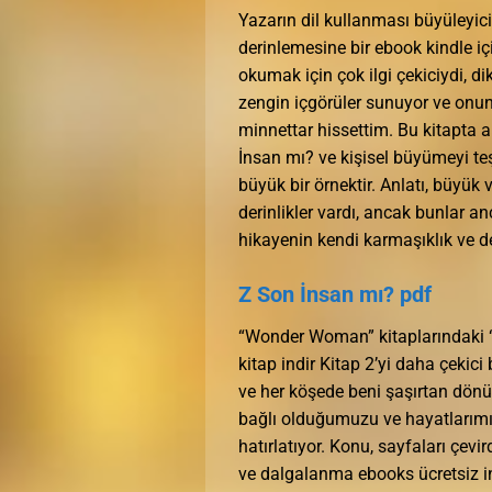
Yazarın dil kullanması büyüleyici
derinlemesine bir ebook kindle içi
okumak için çok ilgi çekiciydi, di
zengin içgörüler sunuyor ve onun 
minnettar hissettim. Bu kitapta a
İnsan mı? ve kişisel büyümeyi teş
büyük bir örnektir. Anlatı, büyü
derinlikler vardı, ancak bunlar a
hikayenin kendi karmaşıklık ve 
Z Son İnsan mı? pdf
“Wonder Woman” kitaplarındaki “R
kitap indir Kitap 2’yi daha çekici
ve her köşede beni şaşırtan dönüşl
bağlı olduğumuzu ve hayatlarımız
hatırlatıyor. Konu, sayfaları çev
ve dalgalanma ebooks ücretsiz ind