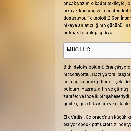
ancak yazım o kadar etkileyici, o
hikaye, korkunç ve macabre türler
dönüşüyor. Teknoloji Z Son İnsan
hikaye anlatıcılığının gücünü, in
bulmak ferahlığa gidiyor.
MỤC LỤC
Bitki detoks bölümü öne çıkıyordu,
hissediyordu. Bazı yararlı ipuçlar
asla açık ebook pdf indir şekild
buldum. Yazma, altın ve gümüş i
zarafet ve incelik bir şaheseriyd
güçleri, güzellik anları ve çirkinli
Elk Vadisi, Colorado’nun küçük ka
ekliyor ebook pdf ücretsiz indir 