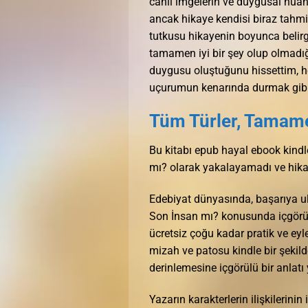
canlı imgelerin ve duygusal nüan
ancak hikaye kendisi biraz tahmin 
tutkusu hikayenin boyunca belirgin
tamamen iyi bir şey olup olmadığı
duygusu oluştuğunu hissettim, h
uçurumun kenarında durmak gibi
Tüm Türler, Tamame
Bu kitabı epub hayal ebook kindl
mı? olarak yakalayamadı ve hikay
Edebiyat dünyasında, başarıya ul
Son İnsan mı? konusunda içgörü v
ücretsiz çoğu kadar pratik ve eyle
mizah ve patosu kindle bir şeki
derinlemesine içgörülü bir anlatı
Yazarın karakterlerin ilişkilerin