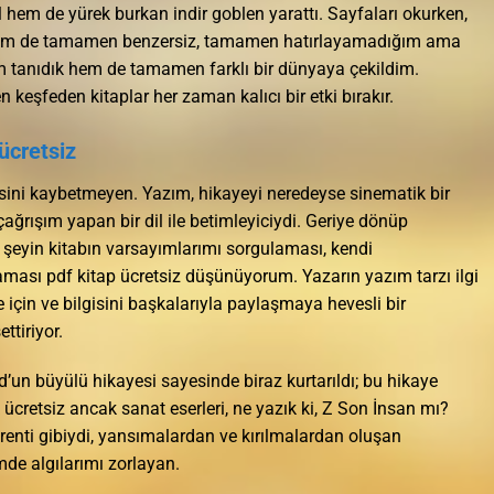
 hem de yürek burkan indir goblen yarattı. Sayfaları okurken,
hem de tamamen benzersiz, tamamen hatırlayamadığım ama
m tanıdık hem de tamamen farklı bir dünyaya çekildim.
 keşfeden kitaplar her zaman kalıcı bir etki bırakır.
ücretsiz
isini kaybetmeyen. Yazım, hikayeyi neredeyse sinematik bir
ağrışım yapan bir dil ile betimleyiciydi. Geriye dönüp
m şeyin kitabın varsayımlarımı sorgulaması, kendi
ması pdf kitap ücretsiz düşünüyorum. Yazarın yazım tarzı ilgi
iğe için ve bilgisini başkalarıyla paylaşmaya hevesli bir
ttiriyor.
ld’un büyülü hikayesi sayesinde biraz kurtarıldı; bu hikaye
ücretsiz ancak sanat eserleri, ne yazık ki, Z Son İnsan mı?
irenti gibiydi, yansımalardan ve kırılmalardan oluşan
mde algılarımı zorlayan.