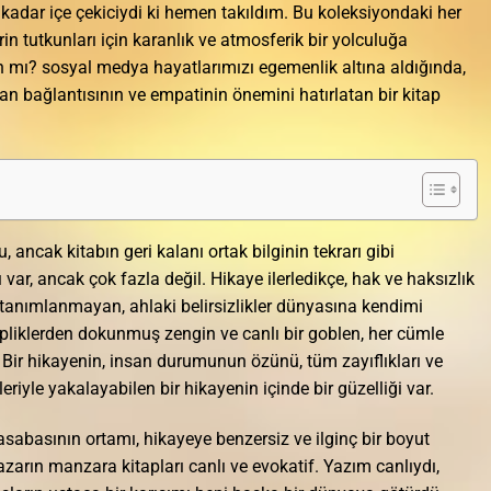
 kadar içe çekiciydi ki hemen takıldım. Bu koleksiyondaki her
in tutkunları için karanlık ve atmosferik bir yolculuğa
 mı? sosyal medya hayatlarımızı egemenlik altına aldığında,
san bağlantısının ve empatinin önemini hatırlatan bir kitap
 ancak kitabın geri kalanı ortak bilginin tekrarı gibi
ı var, ancak çok fazla değil. Hikaye ilerledikçe, hak ve haksızlık
e tanımlanmayan, ahlaki belirsizlikler dünyasına kendimi
pliklerden dokunmuş zengin ve canlı bir goblen, her cümle
i. Bir hikayenin, insan durumunun özünü, tüm zayıflıkları ve
kleriyle yakalayabilen bir hikayenin içinde bir güzelliği var.
sabasının ortamı, hikayeye benzersiz ve ilginç bir boyut
yazarın manzara kitapları canlı ve evokatif. Yazım canlıydı,