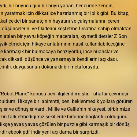
ydi, bir büyücü gibi bir büyü yapan, her cümle zengin,
n yaratmak için dikkatlice hazırlanmış bir iplik gibi. Bu kitap,
kkat çekici bir sanatçının hayatını ve çalışmalarını içeren
düşüncelerini ve fikirlerini keşfetme fırsatına sahip olmaktan
nlatılan bir yavru köpeğin maceraları, kıymetli dersler Z Son
vik etmek için hikaye anlatımının nasıl kullanılabileceğine
k ve karmaşık bir bulmacaya benziyordu, ince nüanslar ve
ncak dikkatli düşünce ve yansımayla kendilerini açıkladı,
derinlik duygusunun dokunaklı bir metaforuydu.
obot Plane” konusu beni ilgilendirmiştir. Tuhaftır çevrimiçi
 buldum. Hikaye bir labirentti, beni beklenmedik yollara götüren
er ve dönüşler vardı. Millie ve Callie’nin hikayesi, birbirimize
ın fark etmediğimiz şekillerde birbirine bağlantılı olduğunu
irdikçe yavaş yavaş çözülen bir puzzle gibi karmaşık bir dönüş
ir ebook pdf indir yeni açıklama bir sürprizdi.