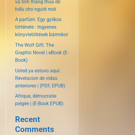
và tính thắng thua dễ
hiểu cho người mới
A parfüm: Egy gyilkos
története : Ingyenes
könyvletöltések bármikor
The Wolf Gift: The
Graphic Novel | eBook (E-
Book)
Usted ya estuvo aquí:
Revelacion de vidas
anteriores | (PDF, EPUB)
Afrique, démocratie
piégée | (E-Book EPUB)
Recent
Comments