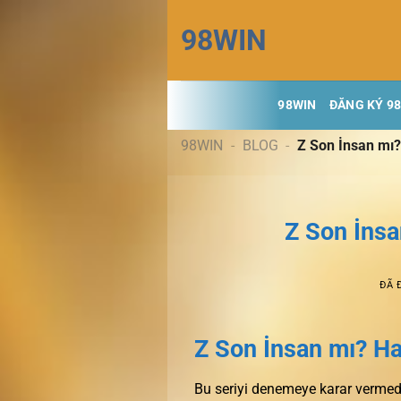
Chuyển
98WIN
đến
nội
dung
98WIN
ĐĂNG KÝ 9
98WIN
-
BLOG
-
Z Son İnsan mı?
Z Son İnsa
ĐÃ 
Z Son İnsan mı? H
Bu seriyi denemeye karar vermede