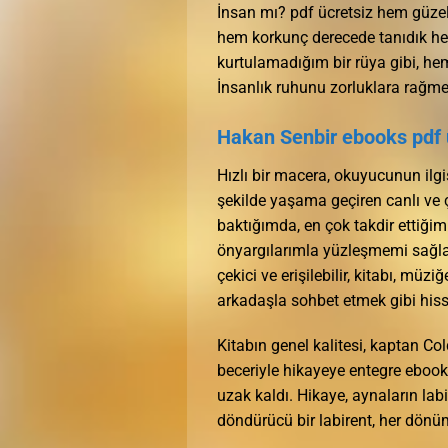
İnsan mı? pdf ücretsiz hem güzel
hem korkunç derecede tanıdık 
kurtulamadığım bir rüya gibi, he
İnsanlık ruhunu zorluklara rağmen
Hakan Senbir ebooks pdf 
Hızlı bir macera, okuyucunun ilg
şekilde yaşama geçiren canlı ve ç
baktığımda, en çok takdir ettiği
önyargılarımla yüzleşmemi sağla
çekici ve erişilebilir, kitabı, müz
arkadaşla sohbet etmek gibi hisse
Kitabın genel kalitesi, kaptan Co
beceriyle hikayeye entegre ebook 
uzak kaldı. Hikaye, aynaların lab
döndürücü bir labirent, her dönü