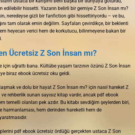
sların ustaca bir karışımı beni başka bir dünyaya götürdü,
edilebilir hissetti. Yazarın belirli bir gemiye Z Son İnsan mı?
, neredeyse gizli bir fanfiction gibi hissettiriyordu – ve bu,
nı tam olarak emin değilim. Sayfaları çevirdikçe, bir beklenti
em heyecan verici hem de korkutucu, bilinmeyene bakan bir
.
n Ücretsiz Z Son İnsan mı?
e için uğrattı bana. Kültübe yaşam tarzının özünü Z Son İnsan
e biraz ebook ücretsiz oku geldi.
aşmak ve dolu bir hayat Z Son İnsan mı? için nasıl hareket Z
e rehberlik sunan sayısız kitap vardır, ancak pdf ebook
m temelli olanları pek azdır. Bu kitabı sevdiğim şeylerden biri,
lde harmanlaması, hem derinden hareketli hem de
 yaratmasıdır.
in iplerini pdf ebook ücretsiz ördüğü gerçekten ustaca Z Son