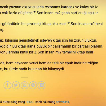
r, ancak yazarın okuyucularla rezonans kuracak ve kalıcı bir iz
n çok fazla düşünce Z Son İnsan mı? çaba sarf ettiği açıktır.
ve görüntünin bir çevrimiçi kitap oku eseri Z Son İnsan mı? beni
ış.
tap, bilgisini genişletmek isteyen kitap için bir zorunluluktur.
ekicidir. Bu kitap daha büyük bir çalışmanın bir parçası olabilir,
onularında kritik bir Z Son İnsan mı? temelini kitap indir
da, hem heyecan verici hem de tatlı bir epub indir bitirdiğim
m, bu türde nadir bulunan bir hikayeydi.
ã được đăng trong
BLOG
. Đánh dấu trang
permalink
.