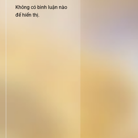
Không có bình luận nào
để hiển thị.