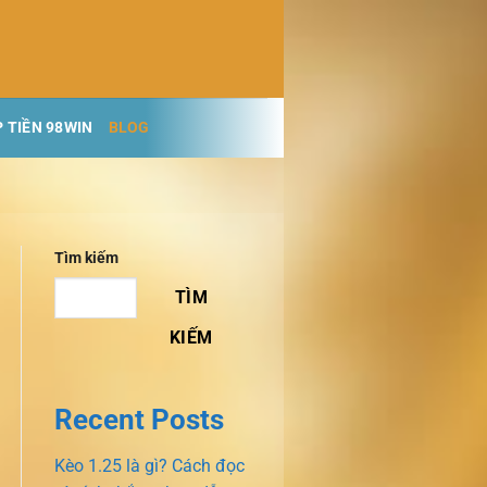
 TIỀN 98WIN
BLOG
Tìm kiếm
TÌM
KIẾM
Recent Posts
Kèo 1.25 là gì? Cách đọc