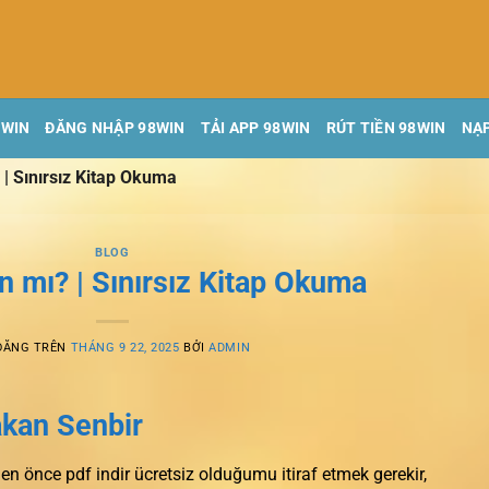
8WIN
ĐĂNG NHẬP 98WIN
TẢI APP 98WIN
RÚT TIỀN 98WIN
NẠP
 | Sınırsız Kitap Okuma
BLOG
n mı? | Sınırsız Kitap Okuma
ĐĂNG TRÊN
THÁNG 9 22, 2025
BỞI
ADMIN
akan Senbir
n önce pdf indir ücretsiz olduğumu itiraf etmek gerekir,