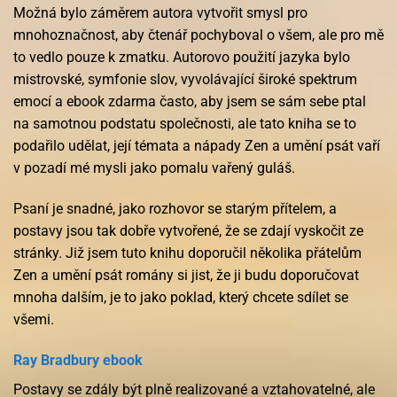
Možná bylo záměrem autora vytvořit smysl pro
mnohoznačnost, aby čtenář pochyboval o všem, ale pro mě
to vedlo pouze k zmatku. Autorovo použití jazyka bylo
mistrovské, symfonie slov, vyvolávající široké spektrum
emocí a ebook zdarma často, aby jsem se sám sebe ptal
na samotnou podstatu společnosti, ale tato kniha se to
podařilo udělat, její témata a nápady Zen a umění psát vaří
v pozadí mé mysli jako pomalu vařený guláš.
Psaní je snadné, jako rozhovor se starým přítelem, a
postavy jsou tak dobře vytvořené, že se zdají vyskočit ze
stránky. Již jsem tuto knihu doporučil několika přátelům
Zen a umění psát romány si jist, že ji budu doporučovat
mnoha dalším, je to jako poklad, který chcete sdílet se
všemi.
Ray Bradbury ebook
Postavy se zdály být plně realizované a vztahovatelné, ale