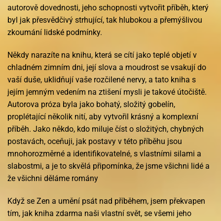
autorově dovednosti, jeho schopnosti vytvořit příběh, který
byl jak přesvědčivý strhující, tak hlubokou a přemýšlivou
zkoumání lidské podmínky.
Někdy narazíte na knihu, která se cítí jako teplé objetí v
chladném zimním dni, její slova a moudrost se vsakují do
vaší duše, uklidňují vaše rozčilené nervy, a tato kniha s
jejím jemným vedením na ztišení mysli je takové útočiště.
Autorova próza byla jako bohatý, složitý gobelín,
proplétající několik nití, aby vytvořil krásný a komplexní
příběh. Jako někdo, kdo miluje číst o složitých, chybných
postavách, oceňuji, jak postavy v této příběhu jsou
mnohorozměrné a identifikovatelné, s vlastními silami a
slabostmi, a je to skvělá připomínka, že jsme všichni lidé a
že všichni děláme romány
Když se Zen a umění psát nad příběhem, jsem překvapen
tím, jak kniha zdarma naši vlastní svět, se všemi jeho