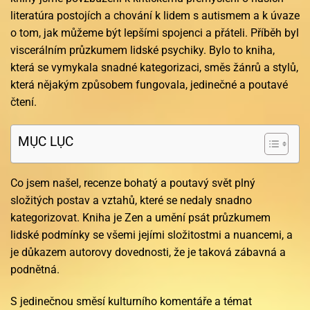
literatúra postojích a chování k lidem s autismem a k úvaze
o tom, jak můžeme být lepšími spojenci a přáteli. Příběh byl
viscerálním průzkumem lidské psychiky. Bylo to kniha,
která se vymykala snadné kategorizaci, směs žánrů a stylů,
která nějakým způsobem fungovala, jedinečné a poutavé
čtení.
MỤC LỤC
Co jsem našel, recenze bohatý a poutavý svět plný
složitých postav a vztahů, které se nedaly snadno
kategorizovat. Kniha je Zen a umění psát průzkumem
lidské podmínky se všemi jejími složitostmi a nuancemi, a
je důkazem autorovy dovednosti, že je taková zábavná a
podnětná.
S jedinečnou směsí kulturního komentáře a témat