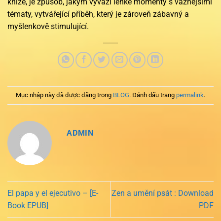
knize, je způsob, jakým vyváží lehké momenty s vážnějšími
tématy, vytvářející příběh, který je zároveň zábavný a
myšlenkově stimulující.
Mục nhập này đã được đăng trong
BLOG
. Đánh dấu trang
permalink
.
ADMIN
El papa y el ejecutivo – [E-
Zen a umění psát : Download
Book EPUB]
PDF