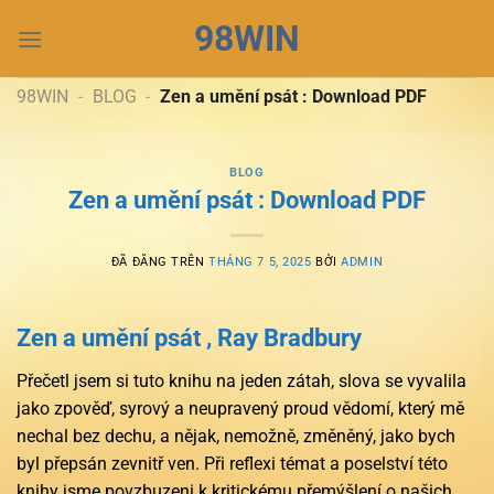
Chuyển
98WIN
đến
nội
dung
98WIN
-
BLOG
-
Zen a umění psát : Download PDF
BLOG
Zen a umění psát : Download PDF
ĐÃ ĐĂNG TRÊN
THÁNG 7 5, 2025
BỞI
ADMIN
Zen a umění psát , Ray Bradbury
Přečetl jsem si tuto knihu na jeden zátah, slova se vyvalila
jako zpověď, syrový a neupravený proud vědomí, který mě
nechal bez dechu, a nějak, nemožně, změněný, jako bych
byl přepsán zevnitř ven. Při reflexi témat a poselství této
knihy jsme povzbuzeni k kritickému přemýšlení o našich