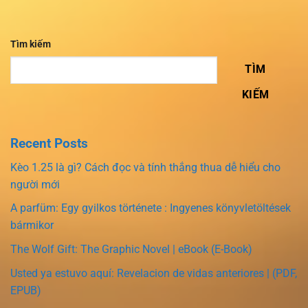
Tìm kiếm
TÌM
KIẾM
Recent Posts
Kèo 1.25 là gì? Cách đọc và tính thắng thua dễ hiểu cho
người mới
A parfüm: Egy gyilkos története : Ingyenes könyvletöltések
bármikor
The Wolf Gift: The Graphic Novel | eBook (E-Book)
Usted ya estuvo aquí: Revelacion de vidas anteriores | (PDF,
EPUB)