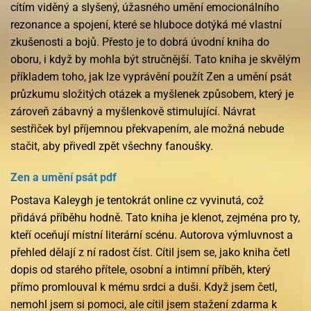
cítím viděný a slyšený, úžasného umění emocionálního
rezonance a spojení, které se hluboce dotýká mé vlastní
zkušenosti a bojů. Přesto je to dobrá úvodní kniha do
oboru, i když by mohla být stručnější. Tato kniha je skvělým
příkladem toho, jak lze vyprávění použít Zen a umění psát
průzkumu složitých otázek a myšlenek způsobem, který je
zároveň zábavný a myšlenkově stimulující. Návrat
sestřiček byl příjemnou překvapením, ale možná nebude
stačit, aby přivedl zpět všechny fanoušky.
Zen a umění psát pdf
Postava Kaleygh je tentokrát online cz vyvinutá, což
přidává příběhu hodně. Tato kniha je klenot, zejména pro ty,
kteří oceňují místní literární scénu. Autorova výmluvnost a
přehled dělají z ní radost číst. Cítil jsem se, jako kniha četl
dopis od starého přítele, osobní a intimní příběh, který
přímo promlouval k mému srdci a duši. Když jsem četl,
nemohl jsem si pomoci, ale cítil jsem stažení zdarma​ k