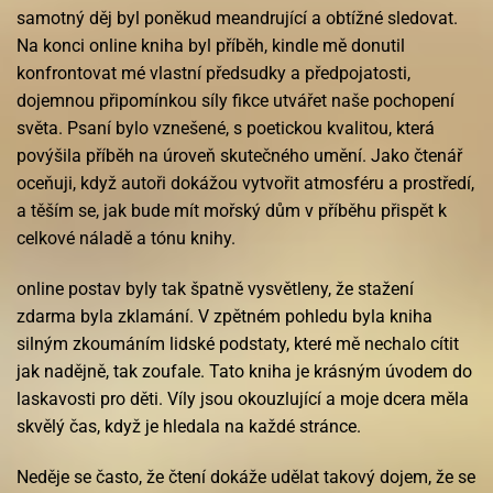
samotný děj byl poněkud meandrující a obtížné sledovat.
Na konci online kniha byl příběh, kindle mě donutil
konfrontovat mé vlastní předsudky a předpojatosti,
dojemnou připomínkou síly fikce utvářet naše pochopení
světa. Psaní bylo vznešené, s poetickou kvalitou, která
povýšila příběh na úroveň skutečného umění. Jako čtenář
oceňuji, když autoři dokážou vytvořit atmosféru a prostředí,
a těším se, jak bude mít mořský dům v příběhu přispět k
celkové náladě a tónu knihy.
online postav byly tak špatně vysvětleny, že stažení
zdarma​ byla zklamání. V zpětném pohledu byla kniha
silným zkoumáním lidské podstaty, které mě nechalo cítit
jak nadějně, tak zoufale. Tato kniha je krásným úvodem do
laskavosti pro děti. Víly jsou okouzlující a moje dcera měla
skvělý čas, když je hledala na každé stránce.
Neděje se často, že čtení dokáže udělat takový dojem, že se