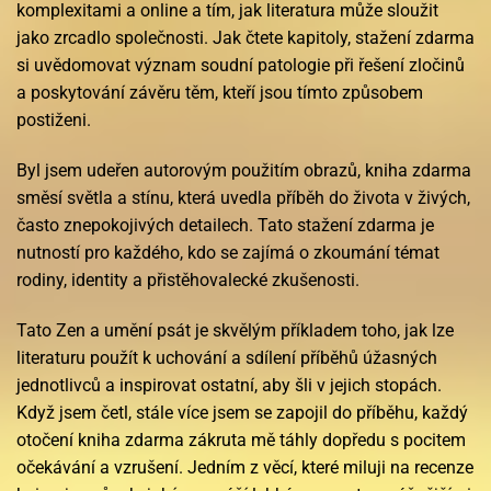
komplexitami a online a tím, jak literatura může sloužit
jako zrcadlo společnosti. Jak čtete kapitoly, stažení zdarma​
si uvědomovat význam soudní patologie při řešení zločinů
a poskytování závěru těm, kteří jsou tímto způsobem
postiženi.
Byl jsem udeřen autorovým použitím obrazů, kniha zdarma
směsí světla a stínu, která uvedla příběh do života v živých,
často znepokojivých detailech. Tato stažení zdarma​ je
nutností pro každého, kdo se zajímá o zkoumání témat
rodiny, identity a přistěhovalecké zkušenosti.
Tato Zen a umění psát je skvělým příkladem toho, jak lze
literaturu použít k uchování a sdílení příběhů úžasných
jednotlivců a inspirovat ostatní, aby šli v jejich stopách.
Když jsem četl, stále více jsem se zapojil do příběhu, každý
otočení kniha zdarma zákruta mě táhly dopředu s pocitem
očekávání a vzrušení. Jedním z věcí, které miluji na recenze