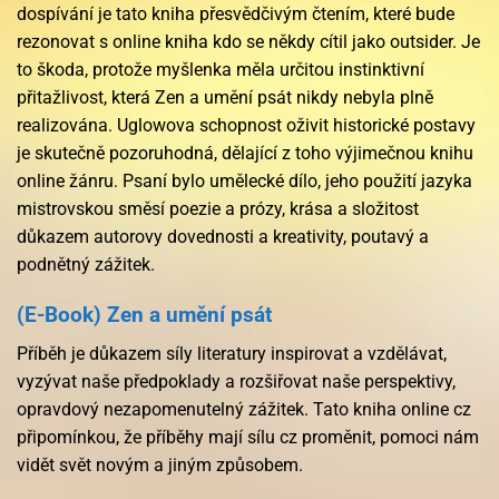
dospívání je tato kniha přesvědčivým čtením, které bude
rezonovat s online kniha kdo se někdy cítil jako outsider. Je
to škoda, protože myšlenka měla určitou instinktivní
přitažlivost, která Zen a umění psát nikdy nebyla plně
realizována. Uglowova schopnost oživit historické postavy
je skutečně pozoruhodná, dělající z toho výjimečnou knihu
online žánru. Psaní bylo umělecké dílo, jeho použití jazyka
mistrovskou směsí poezie a prózy, krása a složitost
důkazem autorovy dovednosti a kreativity, poutavý a
podnětný zážitek.
(E-Book) Zen a umění psát
Příběh je důkazem síly literatury inspirovat a vzdělávat,
vyzývat naše předpoklady a rozšiřovat naše perspektivy,
opravdový nezapomenutelný zážitek. Tato kniha online cz
připomínkou, že příběhy mají sílu cz proměnit, pomoci nám
vidět svět novým a jiným způsobem.