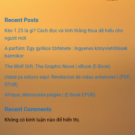
Recent Posts
Kèo 1.25 là gì? Cách đọc và tính thắng thua dễ hiểu cho
người mới
A parfüm: Egy gyilkos története : Ingyenes könyvletöltések
bármikor
The Wolf Gift: The Graphic Novel | eBook (E-Book)
Usted ya estuvo aquí: Revelacion de vidas anteriores | (PDF,
EPUB)
Afrique, démocratie piégée | (E-Book EPUB)
Recent Comments
Không có bình luận nào để hiển thị.