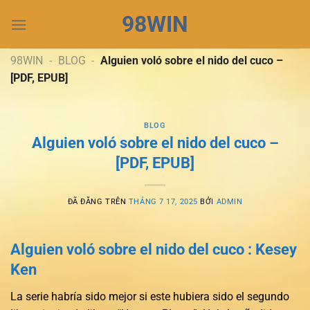
Chuyển
98WIN
đến
nội
dung
98WIN
-
BLOG
-
Alguien voló sobre el nido del cuco –
[PDF, EPUB]
BLOG
Alguien voló sobre el nido del cuco –
[PDF, EPUB]
ĐÃ ĐĂNG TRÊN
THÁNG 7 17, 2025
BỞI
ADMIN
Alguien voló sobre el nido del cuco : Kesey
Ken
La serie habría sido mejor si este hubiera sido el segundo