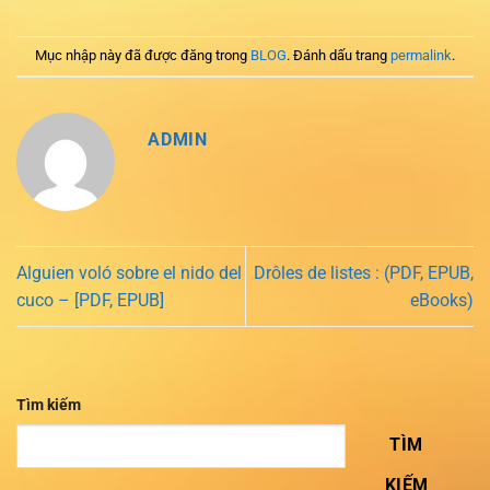
Mục nhập này đã được đăng trong
BLOG
. Đánh dấu trang
permalink
.
ADMIN
Alguien voló sobre el nido del
Drôles de listes : (PDF, EPUB,
cuco – [PDF, EPUB]
eBooks)
Tìm kiếm
TÌM
KIẾM