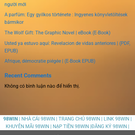
người mới
A parfüm: Egy gyilkos története : Ingyenes könyvletöltések
bármikor
The Wolf Gift: The Graphic Novel | eBook (E-Book)
Usted ya estuvo aquí: Revelacion de vidas anteriores | (PDF,
EPUB)
Afrique, démocratie piégée | (E-Book EPUB)
Recent Comments
Không có bình luận nào để hiển thị.
98WIN
| NHÀ CÁI 98WIN | TRANG CHỦ 98WIN | LINK 98WIN |
KHUYỄN MÃI 98WIN | NẠP TIỀN 98WIN |ĐĂNG KÝ 98WIN |