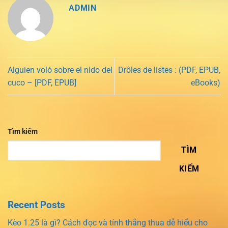
ADMIN
Alguien voló sobre el nido del
Drôles de listes : (PDF, EPUB,
cuco – [PDF, EPUB]
eBooks)
Tìm kiếm
TÌM
KIẾM
Recent Posts
Kèo 1.25 là gì? Cách đọc và tính thắng thua dễ hiểu cho