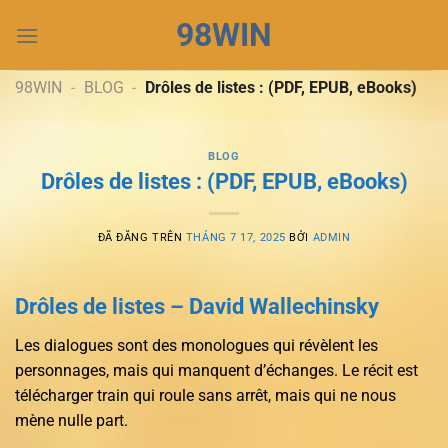
Chuyển
98WIN
đến
nội
dung
98WIN
-
BLOG
-
Drôles de listes : (PDF, EPUB, eBooks)
BLOG
Drôles de listes : (PDF, EPUB, eBooks)
ĐÃ ĐĂNG TRÊN
THÁNG 7 17, 2025
BỞI
ADMIN
Drôles de listes – David Wallechinsky
Les dialogues sont des monologues qui révèlent les
personnages, mais qui manquent d’échanges. Le récit est
télécharger train qui roule sans arrêt, mais qui ne nous
mène nulle part.