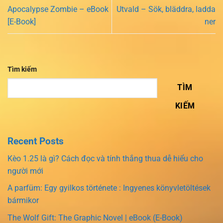
Apocalypse Zombie – eBook
Utvald – Sök, bläddra, ladda
[E-Book]
ner
Tìm kiếm
TÌM
KIẾM
Recent Posts
Kèo 1.25 là gì? Cách đọc và tính thắng thua dễ hiểu cho
người mới
A parfüm: Egy gyilkos története : Ingyenes könyvletöltések
bármikor
The Wolf Gift: The Graphic Novel | eBook (E-Book)