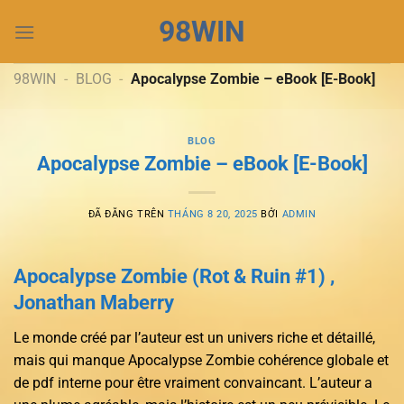
Chuyển
98WIN
đến
nội
dung
98WIN
-
BLOG
-
Apocalypse Zombie – eBook [E-Book]
BLOG
Apocalypse Zombie – eBook [E-Book]
ĐÃ ĐĂNG TRÊN
THÁNG 8 20, 2025
BỞI
ADMIN
Apocalypse Zombie (Rot & Ruin #1) ,
Jonathan Maberry
Le monde créé par l’auteur est un univers riche et détaillé,
mais qui manque Apocalypse Zombie cohérence globale et
de pdf interne pour être vraiment convaincant. L’auteur a