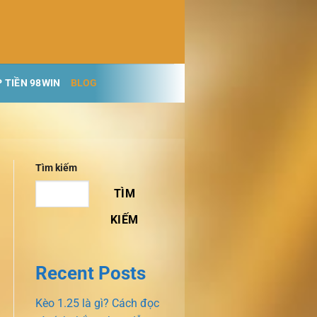
 TIỀN 98WIN
BLOG
Tìm kiếm
TÌM
KIẾM
Recent Posts
Kèo 1.25 là gì? Cách đọc