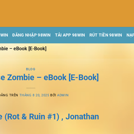
8WIN
ĐĂNG NHẬP 98WIN
TẢI APP 98WIN
RÚT TIỀN 98WIN
NẠP
bie – eBook [E-Book]
BLOG
e Zombie – eBook [E-Book]
ĐĂNG TRÊN
THÁNG 8 20, 2025
BỞI
ADMIN
(Rot & Ruin #1) , Jonathan