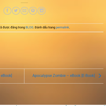
ã được đăng trong
BLOG
. Đánh dấu trang
permalink
.
 eBook]
Apocalypse Zombie – eBook [E-Book]