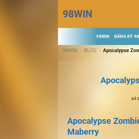
Chuyển
98WIN
đến
nội
dung
98WIN
ĐĂNG KÝ 9
98WIN
-
BLOG
-
Apocalypse Zom
Apocalyps
ĐÃ 
Apocalypse Zombie 
Maberry