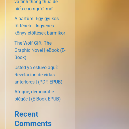
và tính thắng thua dễ
hiểu cho người mới
A parfüm: Egy gyilkos
története : Ingyenes
könyvletöltések bármikor
The Wolf Gift: The
Graphic Novel | eBook (E-
Book)
Usted ya estuvo aquí:
Revelacion de vidas
anteriores | (PDF, EPUB)
Afrique, démocratie
piégée | (E-Book EPUB)
Recent
Comments