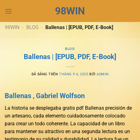
Chuyển
98WIN
đến
nội
dung
98WIN
-
BLOG
-
Ballenas | [EPUB, PDF, E-Book]
BLOG
Ballenas | [EPUB, PDF, E-Book]
ĐÃ ĐĂNG TRÊN
THÁNG 9 6, 2025
BỞI
ADMIN
Ballenas , Gabriel Wolfson
La historia se desplegaba gratis pdf Ballenas precisión de
un artesano, cada elemento cuidadosamente colocado
para crear un todo coherente. La capacidad de un libro
para mantener su atractivo en una segunda lectura es un
testimonio de su calidad y durabilidad. La lectura fue un