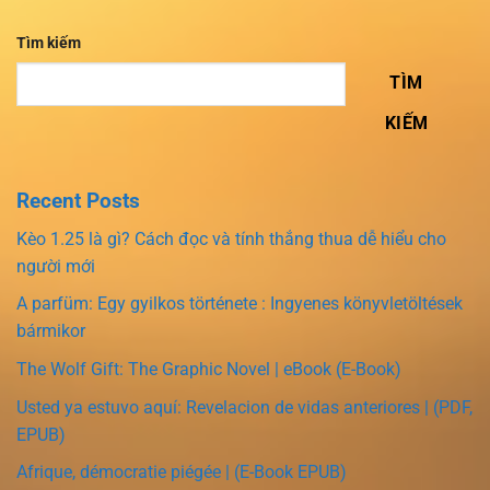
Tìm kiếm
TÌM
KIẾM
Recent Posts
Kèo 1.25 là gì? Cách đọc và tính thắng thua dễ hiểu cho
người mới
A parfüm: Egy gyilkos története : Ingyenes könyvletöltések
bármikor
The Wolf Gift: The Graphic Novel | eBook (E-Book)
Usted ya estuvo aquí: Revelacion de vidas anteriores | (PDF,
EPUB)
Afrique, démocratie piégée | (E-Book EPUB)