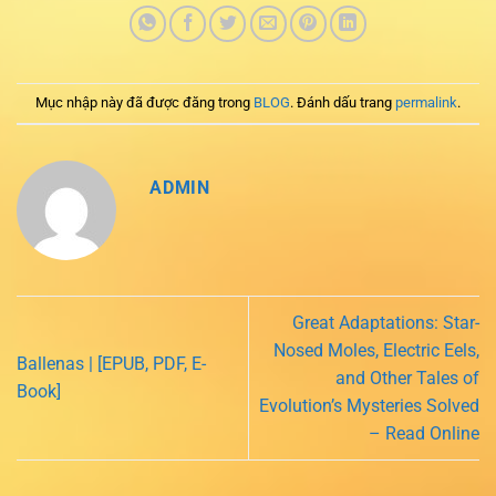
Mục nhập này đã được đăng trong
BLOG
. Đánh dấu trang
permalink
.
ADMIN
Great Adaptations: Star-
Nosed Moles, Electric Eels,
Ballenas | [EPUB, PDF, E-
and Other Tales of
Book]
Evolution’s Mysteries Solved
– Read Online