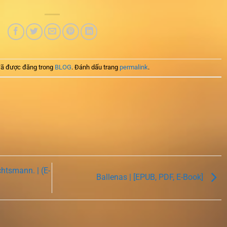
ã được đăng trong
BLOG
. Đánh dấu trang
permalink
.
tsmann. | (E-
Ballenas | [EPUB, PDF, E-Book]