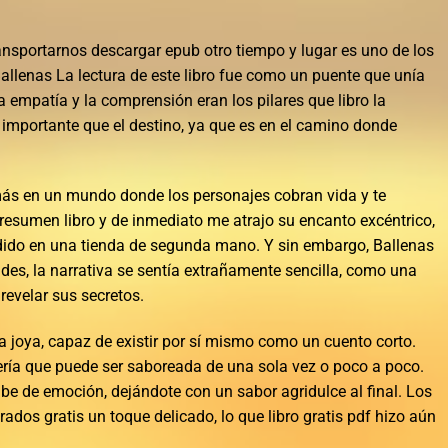
ansportarnos descargar epub otro tiempo y lugar es uno de los
Ballenas La lectura de este libro fue como un puente que unía
 empatía y la comprensión eran los pilares que libro la
 importante que el destino, ya que es en el camino donde
s en un mundo donde los personajes cobran vida y te
 resumen libro y de inmediato me atrajo su encanto excéntrico,
dido en una tienda de segunda mano. Y sin embargo, Ballenas
es, la narrativa se sentía extrañamente sencilla, como una
evelar sus secretos.
na joya, capaz de existir por sí mismo como un cuento corto.
ería que puede ser saboreada de una sola vez o poco a poco.
ube de emoción, dejándote con un sabor agridulce al final. Los
rados gratis un toque delicado, lo que libro gratis pdf hizo aún