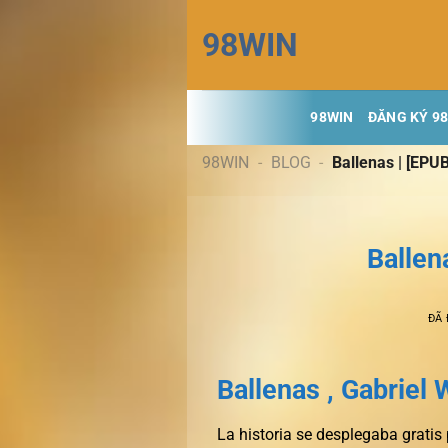
Chuyển
98WIN
đến
nội
dung
98WIN
ĐĂNG KÝ 9
98WIN
-
BLOG
-
Ballenas | [EPUB
Ballen
ĐÃ
Ballenas , Gabriel
La historia se desplegaba gratis