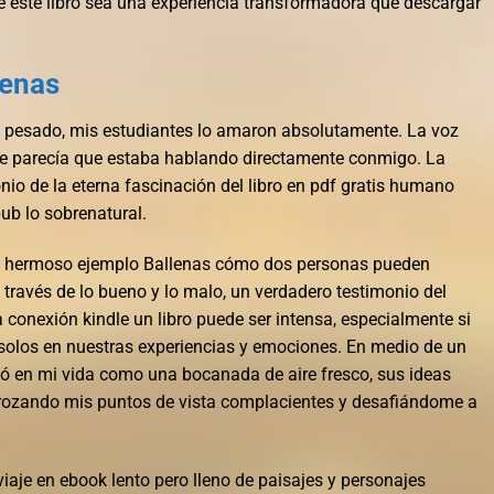
 este libro sea una experiencia transformadora que descargar
lenas
o pesado, mis estudiantes lo amaron absolutamente. La voz
que parecía que estaba hablando directamente conmigo. La
nio de la eterna fascinación del libro en pdf gratis humano
ub lo sobrenatural.
 un hermoso ejemplo Ballenas cómo dos personas pueden
través de lo bueno y lo malo, un verdadero testimonio del
 conexión kindle un libro puede ser intensa, especialmente si
solos en nuestras experiencias y emociones. En medio de un
ió en mi vida como una bocanada de aire fresco, sus ideas
trozando mis puntos de vista complacientes y desafiándome a
viaje en ebook lento pero lleno de paisajes y personajes