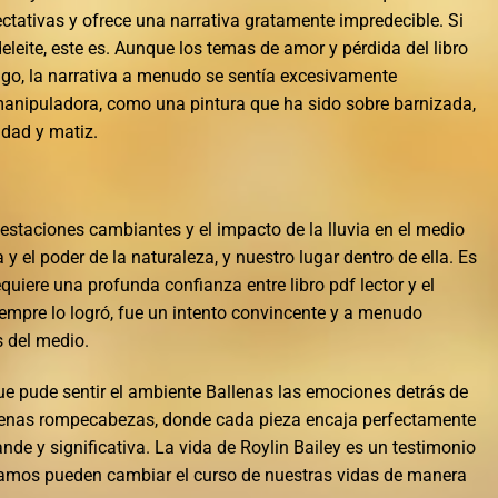
ectativas y ofrece una narrativa gratamente impredecible. Si
eleite, este es. Aunque los temas de amor y pérdida del libro
o, la narrativa a menudo se sentía excesivamente
anipuladora, como una pintura que ha sido sobre barnizada,
dad y matiz.
 estaciones cambiantes y el impacto de la lluvia en el medio
 y el poder de la naturaleza, y nuestro lugar dentro de ella. Es
equiere una profunda confianza entre libro pdf lector y el
siempre lo logró, fue un intento convincente y a menudo
s del medio.
ue pude sentir el ambiente Ballenas las emociones detrás de
allenas rompecabezas, donde cada pieza encaja perfectamente
e y significativa. La vida de Roylin Bailey es un testimonio
amos pueden cambiar el curso de nuestras vidas de manera