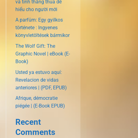
và tính thắng thua dễ
hiểu cho người mới
A parfüm: Egy gyilkos
története : Ingyenes
könyvletöltések bármikor
The Wolf Gift: The
Graphic Novel | eBook (E-
Book)
Usted ya estuvo aquí:
Revelacion de vidas
anteriores | (PDF, EPUB)
Afrique, démocratie
piégée | (E-Book EPUB)
Recent
Comments