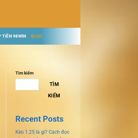
 TIỀN 98WIN
BLOG
Tìm kiếm
TÌM
KIẾM
Recent Posts
Kèo 1.25 là gì? Cách đọc