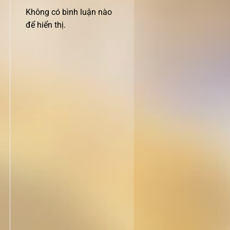
Không có bình luận nào
để hiển thị.