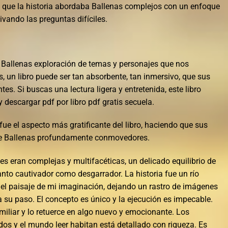
n que la historia abordaba Ballenas complejos con un enfoque
ivando las preguntas difíciles.
Ballenas exploración de temas y personajes que nos
 un libro puede ser tan absorbente, tan inmersivo, que sus
tes. Si buscas una lectura ligera y entretenida, este libro
y descargar pdf por libro pdf gratis secuela.
fue el aspecto más gratificante del libro, haciendo que sus
line Ballenas profundamente conmovedores.
es eran complejas y multifacéticas, un delicado equilibrio de
tanto cautivador como desgarrador. La historia fue un río
del paisaje de mi imaginación, dejando un rastro de imágenes
 su paso. El concepto es único y la ejecución es impecable.
iliar y lo retuerce en algo nuevo y emocionante. Los
dos y el mundo leer habitan está detallado con riqueza. Es