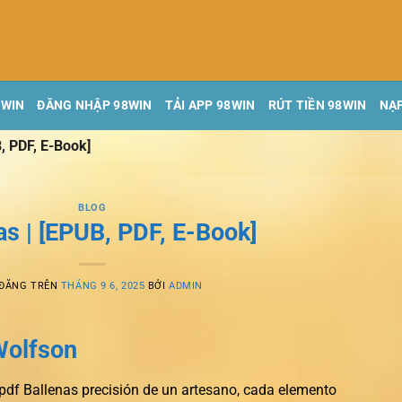
8WIN
ĐĂNG NHẬP 98WIN
TẢI APP 98WIN
RÚT TIỀN 98WIN
NẠP
, PDF, E-Book]
BLOG
as | [EPUB, PDF, E-Book]
 ĐĂNG TRÊN
THÁNG 9 6, 2025
BỞI
ADMIN
 Wolfson
 pdf Ballenas precisión de un artesano, cada elemento