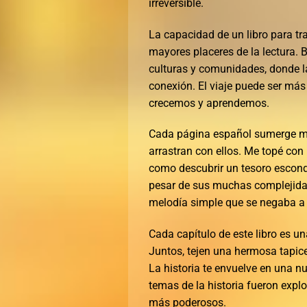
irreversible.
La capacidad de un libro para tr
mayores placeres de la lectura. 
culturas y comunidades, donde la
conexión. El viaje puede ser más
crecemos y aprendemos.
Cada página español sumerge má
arrastran con ellos. Me topé con
como descubrir un tesoro escon
pesar de sus muchas complejidad
melodía simple que se negaba a r
Cada capítulo de este libro es u
Juntos, tejen una hermosa tapic
La historia te envuelve en una n
temas de la historia fueron explo
más poderosos.