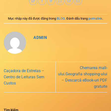
Mục nhập này đã được đăng trong
BLOG
. Đánh dấu trang
permalink
.
ADMIN
Chemarea mall-
Caçadora de Estrelas –
ului.Geografia shopping-ului
Centro de Leituras Sem
– Descarcă eBook-uri PDF
Custos
gratuite
Tìm kiếm