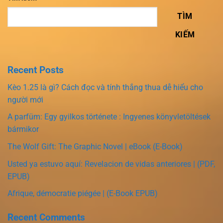
TÌM
KIẾM
Recent Posts
Kèo 1.25 là gì? Cách đọc và tính thắng thua dễ hiểu cho
người mới
A parfüm: Egy gyilkos története : Ingyenes könyvletöltések
bármikor
The Wolf Gift: The Graphic Novel | eBook (E-Book)
Usted ya estuvo aquí: Revelacion de vidas anteriores | (PDF,
EPUB)
Afrique, démocratie piégée | (E-Book EPUB)
Recent Comments