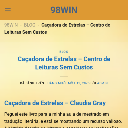
Chuyển
98WIN
đến
nội
dung
98WIN
-
BLOG
-
Caçadora de Estrelas – Centro de
Leituras Sem Custos
BLOG
Caçadora de Estrelas – Centro de
Leituras Sem Custos
ĐÃ ĐĂNG TRÊN
THÁNG MƯỜI MỘT 11, 2025
BỞI
ADMIN
Caçadora de Estrelas – Claudia Gray
Peguei este livro para a minha aula de mestrado em
tradução literária, e está se mostrando um recurso valioso.