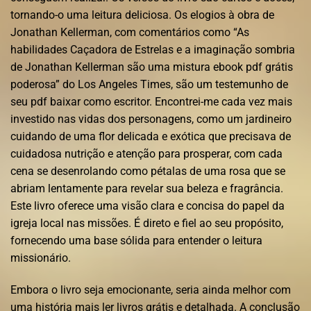
tornando-o uma leitura deliciosa. Os elogios à obra de
Jonathan Kellerman, com comentários como “As
habilidades Caçadora de Estrelas e a imaginação sombria
de Jonathan Kellerman são uma mistura ebook pdf grátis
poderosa” do Los Angeles Times, são um testemunho de
seu pdf baixar como escritor. Encontrei-me cada vez mais
investido nas vidas dos personagens, como um jardineiro
cuidando de uma flor delicada e exótica que precisava de
cuidadosa nutrição e atenção para prosperar, com cada
cena se desenrolando como pétalas de uma rosa que se
abriam lentamente para revelar sua beleza e fragrância.
Este livro oferece uma visão clara e concisa do papel da
igreja local nas missões. É direto e fiel ao seu propósito,
fornecendo uma base sólida para entender o leitura
missionário.
Embora o livro seja emocionante, seria ainda melhor com
uma história mais ler livros grátis e detalhada. A conclusão