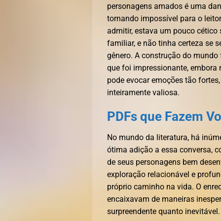
personagens amados é uma dança
tornando impossível para o leito
admitir, estava um pouco cético 
familiar, e não tinha certeza se
gênero. A construção do mundo f
que foi impressionante, embora
pode evocar emoções tão fortes,
inteiramente valiosa.
PDFs que Fazem Vo
No mundo da literatura, há inúm
ótima adição a essa conversa, c
de seus personagens bem desenv
exploração relacionável e profu
próprio caminho na vida. O enre
encaixavam de maneiras inesper
surpreendente quanto inevitável.