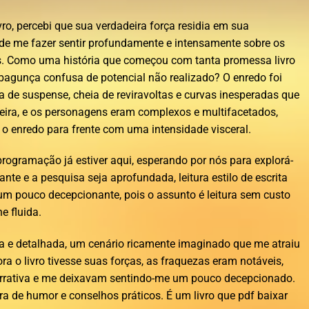
vro, percebi que sua verdadeira força residia em sua
de me fazer sentir profundamente e intensamente sobre os
s. Como uma história que começou com tanta promessa livro
bagunça confusa de potencial não realizado? O enredo foi
de suspense, cheia de reviravoltas e curvas inesperadas que
ira, e os personagens eram complexos e multifacetados,
 enredo para frente com uma intensidade visceral.
rogramação já estiver aqui, esperando por nós para explorá-
ante e a pesquisa seja aprofundada, leitura estilo de escrita
um pouco decepcionante, pois o assunto é leitura sem custo
e fluida.
a e detalhada, um cenário ricamente imaginado que me atraiu
ra o livro tivesse suas forças, as fraquezas eram notáveis,
arrativa e me deixavam sentindo-me um pouco decepcionado.
a de humor e conselhos práticos. É um livro que pdf baixar