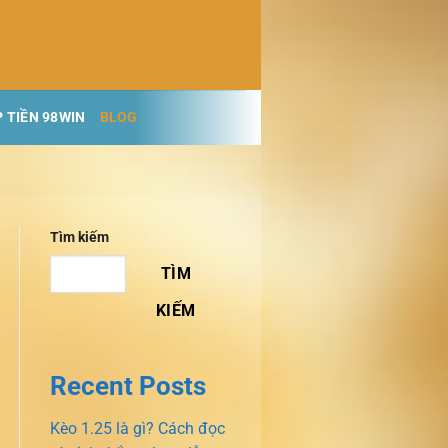
 TIỀN 98WIN
BLOG
Tìm kiếm
TÌM
KIẾM
Recent Posts
Kèo 1.25 là gì? Cách đọc