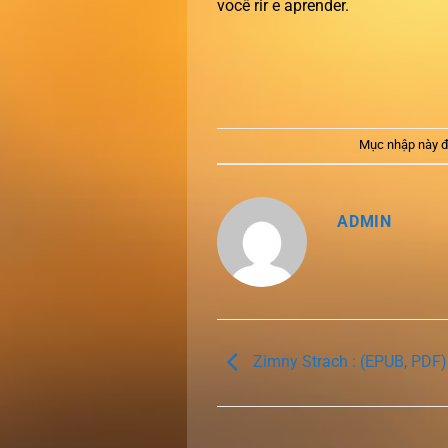
você rir e aprender.
Mục nhập này đ
ADMIN
Zimny Strach : (EPUB, PDF)