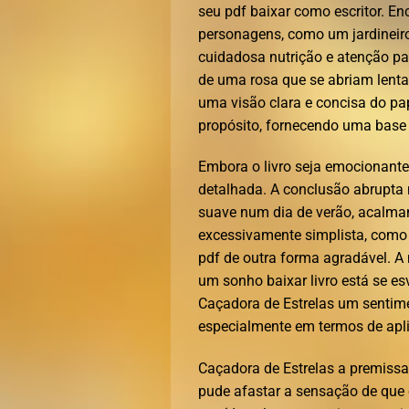
seu pdf baixar como escritor. En
personagens, como um jardineiro
cuidadosa nutrição e atenção p
de uma rosa que se abriam lentam
uma visão clara e concisa do pape
propósito, fornecendo uma base s
Embora o livro seja emocionante,
detalhada. A conclusão abrupta 
suave num dia de verão, acalma
excessivamente simplista, como 
pdf de outra forma agradável. A 
um sonho baixar livro está se e
Caçadora de Estrelas um sentime
especialmente em termos de apli
Caçadora de Estrelas a premissa 
pude afastar a sensação de que o