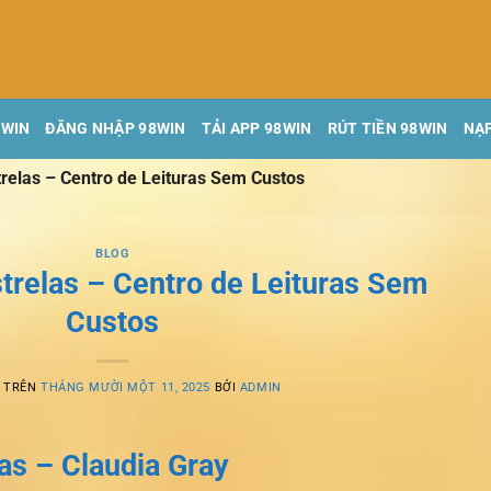
8WIN
ĐĂNG NHẬP 98WIN
TẢI APP 98WIN
RÚT TIỀN 98WIN
NẠP
relas – Centro de Leituras Sem Custos
BLOG
trelas – Centro de Leituras Sem
Custos
G TRÊN
THÁNG MƯỜI MỘT 11, 2025
BỞI
ADMIN
as – Claudia Gray