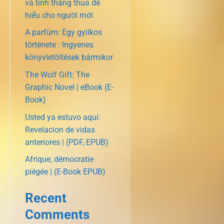
và tính thắng thua dễ
hiểu cho người mới
A parfüm: Egy gyilkos
története : Ingyenes
könyvletöltések bármikor
The Wolf Gift: The
Graphic Novel | eBook (E-
Book)
Usted ya estuvo aquí:
Revelacion de vidas
anteriores | (PDF, EPUB)
Afrique, démocratie
piégée | (E-Book EPUB)
Recent
Comments