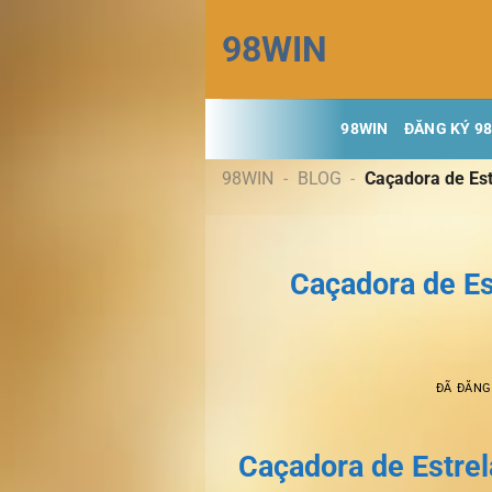
Chuyển
98WIN
đến
nội
dung
98WIN
ĐĂNG KÝ 9
98WIN
-
BLOG
-
Caçadora de Est
Caçadora de Es
ĐÃ ĐĂN
Caçadora de Estrel