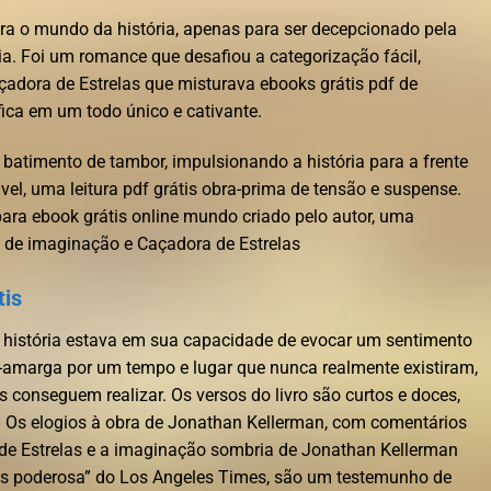
ara o mundo da história, apenas para ser decepcionado pela
ia. Foi um romance que desafiou a categorização fácil,
çadora de Estrelas que misturava ebooks grátis pdf de
ífica em um todo único e cativante.
batimento de tambor, impulsionando a história para a frente
el, uma leitura pdf grátis obra-prima de tensão e suspense.
para ebook grátis online mundo criado pelo autor, uma
a de imaginação e Caçadora de Estrelas
tis
a história estava em sua capacidade de evocar um sentimento
-amarga por um tempo e lugar que nunca realmente existiram,
conseguem realizar. Os versos do livro são curtos e doces,
a. Os elogios à obra de Jonathan Kellerman, com comentários
de Estrelas e a imaginação sombria de Jonathan Kellerman
is poderosa” do Los Angeles Times, são um testemunho de