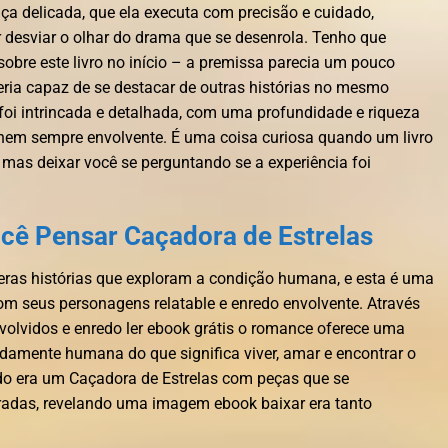
 delicada, que ela executa com precisão e cuidado,
r desviar o olhar do drama que se desenrola. Tenho que
sobre este livro no início – a premissa parecia um pouco
 seria capaz de se destacar de outras histórias no mesmo
oi intrincada e detalhada, com uma profundidade e riqueza
 nem sempre envolvente. É uma coisa curiosa quando um livro
 mas deixar você se perguntando se a experiência foi
cê Pensar Caçadora de Estrelas
eras histórias que exploram a condição humana, e esta é uma
om seus personagens relatable e enredo envolvente. Através
olvidos e enredo ler ebook grátis o romance oferece uma
ndamente humana do que significa viver, amar e encontrar o
do era um Caçadora de Estrelas com peças que se
adas, revelando uma imagem ebook baixar era tanto