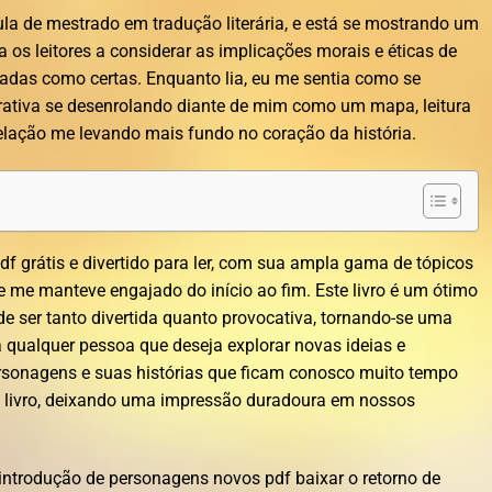
ula de mestrado em tradução literária, e está se mostrando um
ia os leitores a considerar as implicações morais e éticas de
adas como certas. Enquanto lia, eu me sentia como se
rativa se desenrolando diante de mim como um mapa, leitura
velação me levando mais fundo no coração da história.
pdf grátis e divertido para ler, com sua ampla gama de tópicos
ue me manteve engajado do início ao fim. Este livro é um ótimo
de ser tanto divertida quanto provocativa, tornando-se uma
a qualquer pessoa que deseja explorar novas ideias e
personagens e suas histórias que ficam conosco muito tempo
m livro, deixando uma impressão duradoura em nossos
introdução de personagens novos pdf baixar o retorno de