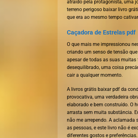
atraído pela protagonista, uma 
terreno perigoso baixar livro grá
que era ao mesmo tempo cativant
Caçadora de Estrelas pdf
O que mais me impressionou neste
criando um senso de tensão que
apesar de todas as suas muitas 
desequilibrado, uma coisa precár
cair a qualquer momento.
A livros grátis baixar pdf da co
provocativa, uma verdadeira ob
elaborado e bem construído. O h
arrasta sem muita substância. E
não me arrependo. A aclamada sé
as pessoas, e este livro não é e
diferentes gostos e preferências.