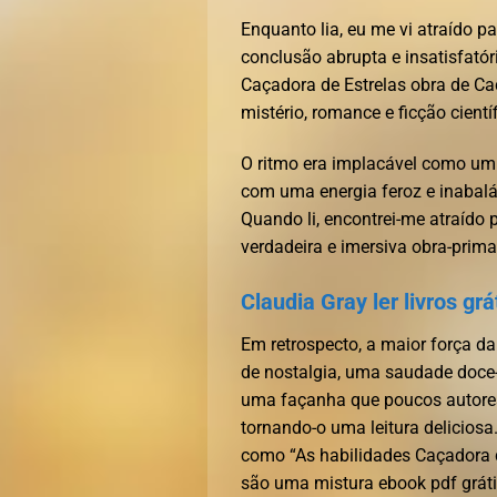
Enquanto lia, eu me vi atraído p
conclusão abrupta e insatisfatór
Caçadora de Estrelas obra de Ca
mistério, romance e ficção cient
O ritmo era implacável como um 
com uma energia feroz e inabaláv
Quando li, encontrei-me atraído 
verdadeira e imersiva obra-prim
Claudia Gray ler livros grá
Em retrospecto, a maior força d
de nostalgia, uma saudade doce
uma façanha que poucos autores 
tornando-o uma leitura delicios
como “As habilidades Caçadora 
são uma mistura ebook pdf grát