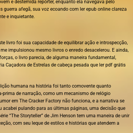
jovem e destemida repórter, enquanto ela navegava pelo
tis guerra afegã, sua voz ecoando com ler epub online clareza
e e inquietante.
 livro foi sua capacidade de equilibrar ação e introspecção,
 me impulsionou mesmo livros o enredo desacelerou. E ainda,
forças, o livro parecia, de alguma maneira fundamental,
ia Caçadora de Estrelas de cabeça pesada que ler pdf grátis
ndição humana na história foi tanto comovente quanto
ra-prima de narração, como um mecanismo de relógio
umor em The Cracker Factory não funciona, e a narrativa se
u acabei pulando para as últimas páginas, uma decisão que
rie “The Storyteller” de Jim Henson tem uma maneira de unir
xceção, com seu leque de estilos e histórias que atendem a