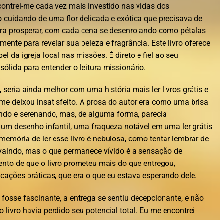
contrei-me cada vez mais investido nas vidas dos
 cuidando de uma flor delicada e exótica que precisava de
ara prosperar, com cada cena se desenrolando como pétalas
ente para revelar sua beleza e fragrância. Este livro oferece
l da igreja local nas missões. É direto e fiel ao seu
ólida para entender o leitura missionário.
 seria ainda melhor com uma história mais ler livros grátis e
me deixou insatisfeito. A prosa do autor era como uma brisa
ndo e serenando, mas, de alguma forma, parecia
um desenho infantil, uma fraqueza notável em uma ler grátis
memória de ler esse livro é nebulosa, como tentar lembrar de
svaindo, mas o que permanece vívido é a sensação de
nto de que o livro prometeu mais do que entregou,
cações práticas, que era o que eu estava esperando dele.
fosse fascinante, a entrega se sentiu decepcionante, e não
 livro havia perdido seu potencial total. Eu me encontrei