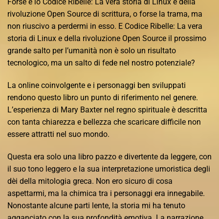
Forse è lo Codice Ribelle: La vera storia di Linux e della
rivoluzione Open Source di scrittura, o forse la trama, ma
non riuscivo a perdermi in esso. E Codice Ribelle: La vera
storia di Linux e della rivoluzione Open Source il prossimo
grande salto per l’umanità non è solo un risultato
tecnologico, ma un salto di fede nel nostro potenziale?
La online coinvolgente e i personaggi ben sviluppati
rendono questo libro un punto di riferimento nel genere.
L’esperienza di Mary Baxter nel regno spirituale è descritta
con tanta chiarezza e bellezza che scaricare difficile non
essere attratti nel suo mondo.
Questa era solo una libro pazzo e divertente da leggere, con
il suo tono leggero e la sua interpretazione umoristica degli
dèi della mitologia greca. Non ero sicuro di cosa
aspettarmi, ma la chimica tra i personaggi era innegabile.
Nonostante alcune parti lente, la storia mi ha tenuto
agganciato con la sua profondità emotiva. La narrazione