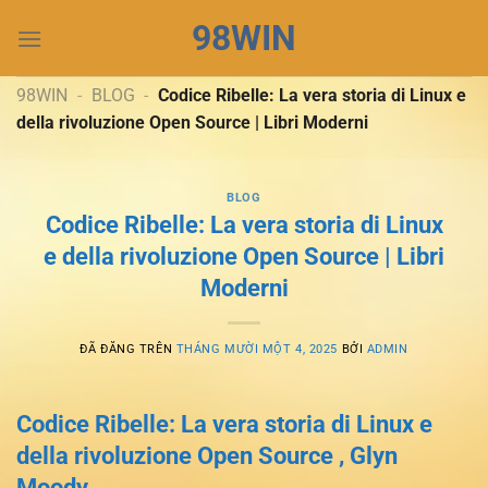
Chuyển
98WIN
đến
nội
dung
98WIN
-
BLOG
-
Codice Ribelle: La vera storia di Linux e
della rivoluzione Open Source | Libri Moderni
BLOG
Codice Ribelle: La vera storia di Linux
e della rivoluzione Open Source | Libri
Moderni
ĐÃ ĐĂNG TRÊN
THÁNG MƯỜI MỘT 4, 2025
BỞI
ADMIN
Codice Ribelle: La vera storia di Linux e
della rivoluzione Open Source , Glyn
Moody