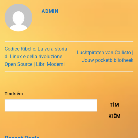
ADMIN
Codice Ribelle: La vera storia
Luchtpiraten van Callisto |
di Linux e della rivoluzione
Jouw pocketbibliotheek
Open Source | Libri Moderni
Tìm kiếm
TÌM
KIẾM