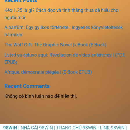
Recent Posts
Kèo 1.25 là gì? Cách đọc và tính thắng thua dễ hiểu cho
người mới
A parfüm: Egy gyilkos története : Ingyenes könyvletöltések
bármikor
The Wolf Gift: The Graphic Novel | eBook (E-Book)
Usted ya estuvo aquí: Revelacion de vidas anteriores | (PDF,
EPUB)
Afrique, démocratie piégée | (E-Book EPUB)
Recent Comments
Không có bình luận nào để hiển thị.
98WIN
| NHÀ CÁI 98WIN | TRANG CHỦ 98WIN | LINK 98WIN |