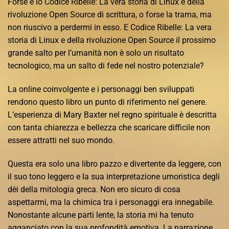
Forse è lo Codice Ribelle: La vera storia di Linux e della
rivoluzione Open Source di scrittura, o forse la trama, ma
non riuscivo a perdermi in esso. E Codice Ribelle: La vera
storia di Linux e della rivoluzione Open Source il prossimo
grande salto per l’umanità non è solo un risultato
tecnologico, ma un salto di fede nel nostro potenziale?
La online coinvolgente e i personaggi ben sviluppati
rendono questo libro un punto di riferimento nel genere.
L’esperienza di Mary Baxter nel regno spirituale è descritta
con tanta chiarezza e bellezza che scaricare difficile non
essere attratti nel suo mondo.
Questa era solo una libro pazzo e divertente da leggere, con
il suo tono leggero e la sua interpretazione umoristica degli
dèi della mitologia greca. Non ero sicuro di cosa
aspettarmi, ma la chimica tra i personaggi era innegabile.
Nonostante alcune parti lente, la storia mi ha tenuto
agganciato con la sua profondità emotiva. La narrazione