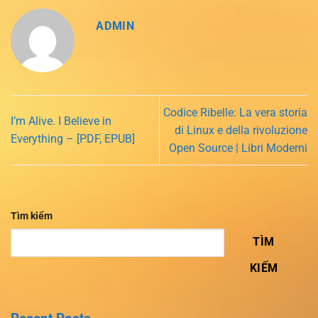
ADMIN
Codice Ribelle: La vera storia
I’m Alive. I Believe in
di Linux e della rivoluzione
Everything – [PDF, EPUB]
Open Source | Libri Moderni
Tìm kiếm
TÌM
KIẾM