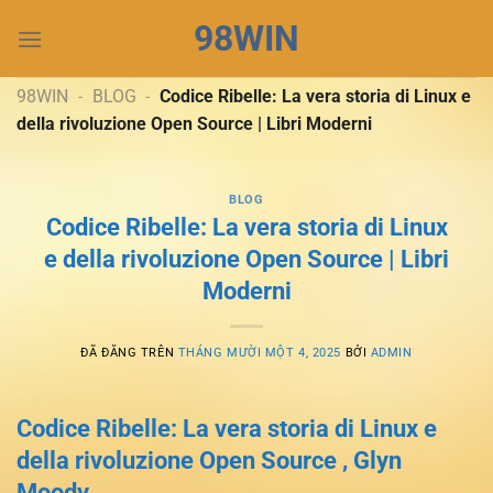
Chuyển
98WIN
đến
nội
dung
98WIN
-
BLOG
-
Codice Ribelle: La vera storia di Linux e
della rivoluzione Open Source | Libri Moderni
BLOG
Codice Ribelle: La vera storia di Linux
e della rivoluzione Open Source | Libri
Moderni
ĐÃ ĐĂNG TRÊN
THÁNG MƯỜI MỘT 4, 2025
BỞI
ADMIN
Codice Ribelle: La vera storia di Linux e
della rivoluzione Open Source , Glyn
Moody