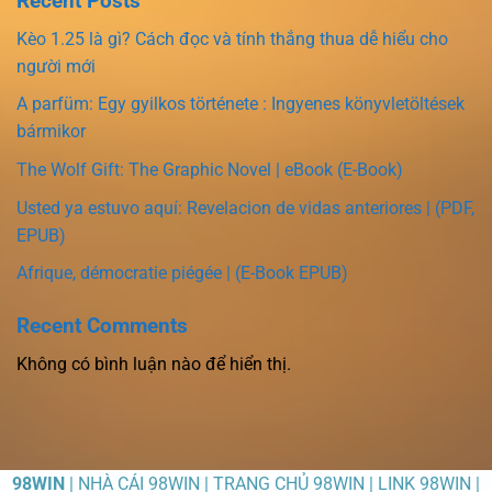
Recent Posts
Kèo 1.25 là gì? Cách đọc và tính thắng thua dễ hiểu cho
người mới
A parfüm: Egy gyilkos története : Ingyenes könyvletöltések
bármikor
The Wolf Gift: The Graphic Novel | eBook (E-Book)
Usted ya estuvo aquí: Revelacion de vidas anteriores | (PDF,
EPUB)
Afrique, démocratie piégée | (E-Book EPUB)
Recent Comments
Không có bình luận nào để hiển thị.
98WIN
| NHÀ CÁI 98WIN | TRANG CHỦ 98WIN | LINK 98WIN |