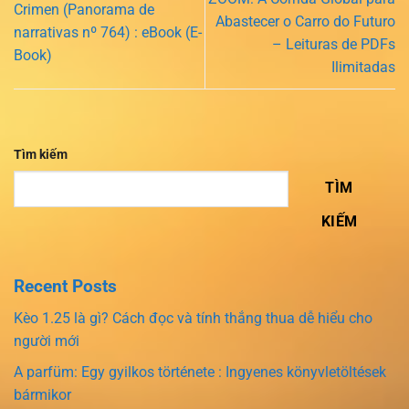
Crimen (Panorama de
Abastecer o Carro do Futuro
narrativas nº 764) : eBook (E-
– Leituras de PDFs
Book)
Ilimitadas
Tìm kiếm
TÌM
KIẾM
Recent Posts
Kèo 1.25 là gì? Cách đọc và tính thắng thua dễ hiểu cho
người mới
A parfüm: Egy gyilkos története : Ingyenes könyvletöltések
bármikor