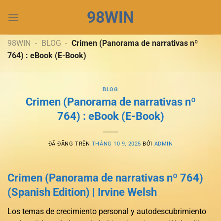
Chuyển
98WIN
đến
nội
dung
98WIN
-
BLOG
-
Crimen (Panorama de narrativas nº
764) : eBook (E-Book)
BLOG
Crimen (Panorama de narrativas nº
764) : eBook (E-Book)
ĐÃ ĐĂNG TRÊN
THÁNG 10 9, 2025
BỞI
ADMIN
Crimen (Panorama de narrativas nº 764)
(Spanish Edition) | Irvine Welsh
Los temas de crecimiento personal y autodescubrimiento