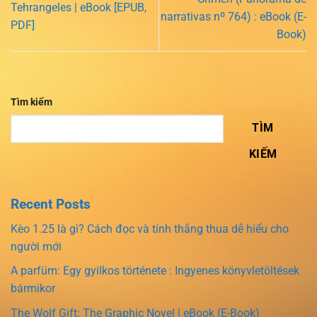
Tehrangeles | eBook [EPUB,
narrativas nº 764) : eBook (E-
PDF]
Book)
Tìm kiếm
TÌM
KIẾM
Recent Posts
Kèo 1.25 là gì? Cách đọc và tính thắng thua dễ hiểu cho
người mới
A parfüm: Egy gyilkos története : Ingyenes könyvletöltések
bármikor
The Wolf Gift: The Graphic Novel | eBook (E-Book)