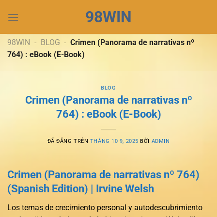
Chuyển
98WIN
đến
nội
dung
98WIN
-
BLOG
-
Crimen (Panorama de narrativas nº
764) : eBook (E-Book)
BLOG
Crimen (Panorama de narrativas nº
764) : eBook (E-Book)
ĐÃ ĐĂNG TRÊN
THÁNG 10 9, 2025
BỞI
ADMIN
Crimen (Panorama de narrativas nº 764)
(Spanish Edition) | Irvine Welsh
Los temas de crecimiento personal y autodescubrimiento