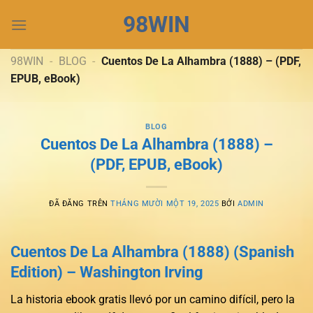
Chuyển
98WIN
đến
nội
dung
98WIN
-
BLOG
-
Cuentos De La Alhambra (1888) – (PDF,
EPUB, eBook)
BLOG
Cuentos De La Alhambra (1888) –
(PDF, EPUB, eBook)
ĐÃ ĐĂNG TRÊN
THÁNG MƯỜI MỘT 19, 2025
BỞI
ADMIN
Cuentos De La Alhambra (1888) (Spanish
Edition) – Washington Irving
La historia ebook gratis llevó por un camino difícil, pero la